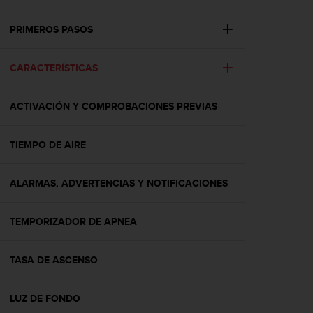
m
i
s
PRIMEROS PASOS
o
d
CARACTERÍSTICAS
e
a
l
ACTIVACIÓN Y COMPROBACIONES PREVIAS
c
a
n
TIEMPO DE AIRE
z
a
r
ALARMAS, ADVERTENCIAS Y NOTIFICACIONES
e
l
TEMPORIZADOR DE APNEA
n
i
v
TASA DE ASCENSO
e
l
d
LUZ DE FONDO
e