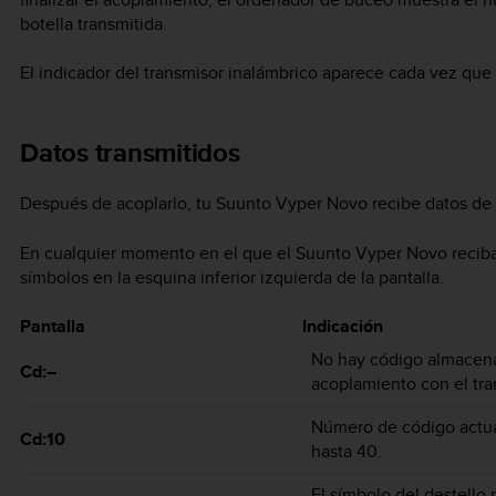
botella transmitida.
El indicador del transmisor inalámbrico aparece cada vez que 
Datos transmitidos
Después de acoplarlo, tu
Suunto Vyper Novo
recibe datos de 
En cualquier momento en el que el
Suunto Vyper Novo
reciba
símbolos en la esquina inferior izquierda de la pantalla.
Pantalla
Indicación
No hay código almacenad
Cd:–
acoplamiento con el tra
Número de código actua
Cd:10
hasta 40.
El símbolo del destello 