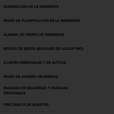
i
o
NUMERACIÓN DE LA INMERSIÓN
w
e
MODO DE PLANIFICACIÓN DE LA INMERSIÓN
b
d
e
ALARMA DE TIEMPO DE INMERSIÓN
a
c
u
ESTADO DE ERROR (BLOQUEO DE ALGORITMO)
e
r
d
AJUSTES PERSONALES Y DE ALTITUD
o
c
MODO DE AHORRO DE ENERGÍA
o
n
l
PARADAS DE SEGURIDAD Y PARADAS
a
PROFUNDAS
s
P
FRECUENCIA DE MUESTRA
a
u