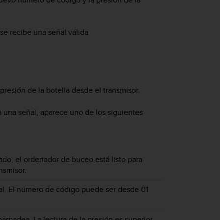
se recibe una señal válida.
presión de la botella desde el transmisor.
 una señal, aparece uno de los siguientes
o; el ordenador de buceo está listo para
nsmisor.
l. El número de código puede ser desde 01
parpadea. La lectura de la presión es superior