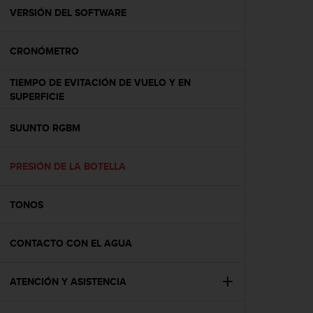
t
VERSIÓN DEL SOFTWARE
a
s
CRONÓMETRO
d
e
a
TIEMPO DE EVITACIÓN DE VUELO Y EN
c
SUPERFICIE
c
e
SUUNTO RGBM
s
i
b
PRESIÓN DE LA BOTELLA
i
l
TONOS
i
d
a
CONTACTO CON EL AGUA
d
p
a
ATENCIÓN Y ASISTENCIA
r
a