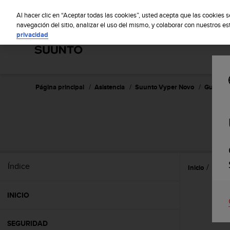
S
S
u
Al hacer clic en “Aceptar todas las cookies”, usted acepta que las cookies 
u
navegación del sitio, analizar el uso del mismo, y colaborar con nuestros e
privacidad
n
t
o
m
a
n
Página principal
Asistencia
Suunto Vyper Novo
Guía del
t
i
e
n
e
s
u
Índice
Inicio
Caract
c
o
m
INICIO
p
r
o
SEGURIDAD