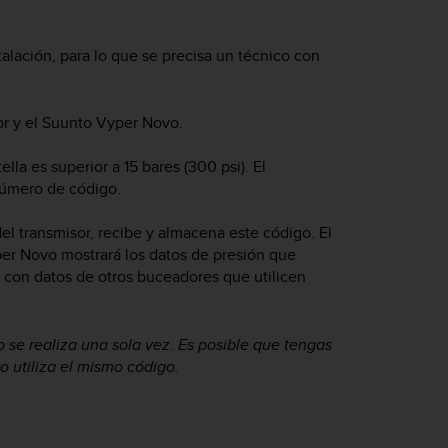
alación, para lo que se precisa un técnico con
or y el
Suunto Vyper Novo
.
lla es superior a 15 bares (300 psi). El
número de código.
el transmisor, recibe y almacena este código. El
per Novo
mostrará los datos de presión que
n con datos de otros buceadores que utilicen
se realiza una sola vez. Es posible que tengas
o utiliza el mismo código.