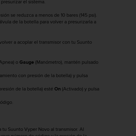
presurizar el sistema.
ión se reduzca a menos de 10 bares (145 psi).
ula de la botella para volver a presurizarla a
olver a acoplar el transmisor con tu
Suunto
Apnea) o
Gauge
(Manómetro), mantén pulsado
miento con presión de la botella) y pulsa
esión de la botella) esté
On
(Activado) y pulsa
código.
a tu
Suunto Vyper Novo
al transmisor. Al
nuevo número de código y la presión de la