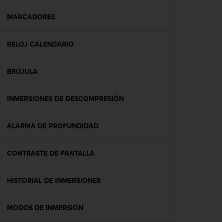
c
o
MARCADORES
n
f
RELOJ CALENDARIO
o
r
m
BRÚJULA
i
d
a
INMERSIONES DE DESCOMPRESIÓN
d
A
A
ALARMA DE PROFUNDIDAD
e
n
CONTRASTE DE PANTALLA
e
s
t
HISTORIAL DE INMERSIONES
e
s
i
MODOS DE INMERSIÓN
t