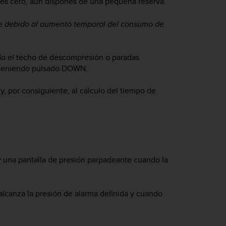
 es cero, aún dispones de una pequeña reserva.
ire debido al aumento temporal del consumo de
ado el techo de descompresión o paradas
nteniendo pulsado
DOWN
.
y, por consiguiente, al cálculo del tiempo de
 y una pantalla de presión parpadeante cuando la
 alcanza la presión de alarma definida y cuando