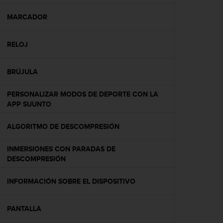
c
o
MARCADOR
n
f
RELOJ
o
r
m
BRÚJULA
i
d
PERSONALIZAR MODOS DE DEPORTE CON LA
a
APP SUUNTO
d
A
A
ALGORITMO DE DESCOMPRESIÓN
e
n
INMERSIONES CON PARADAS DE
e
DESCOMPRESIÓN
s
t
INFORMACIÓN SOBRE EL DISPOSITIVO
e
s
i
PANTALLA
t