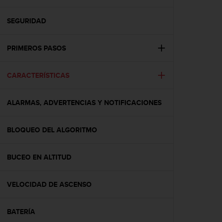
m
i
s
SEGURIDAD
o
d
PRIMEROS PASOS
e
a
l
CARACTERÍSTICAS
c
a
n
ALARMAS, ADVERTENCIAS Y NOTIFICACIONES
z
a
r
BLOQUEO DEL ALGORITMO
e
l
BUCEO EN ALTITUD
n
i
v
VELOCIDAD DE ASCENSO
e
l
d
BATERÍA
e