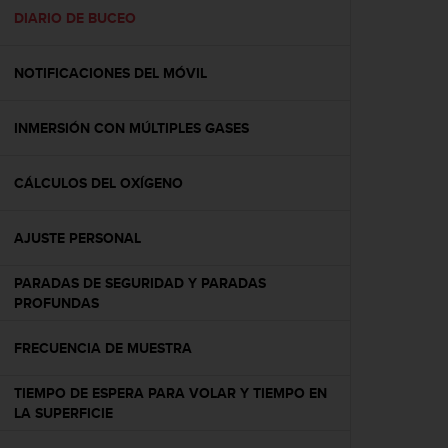
t
DIARIO DE BUCEO
a
s
NOTIFICACIONES DEL MÓVIL
d
e
a
INMERSIÓN CON MÚLTIPLES GASES
c
c
e
CÁLCULOS DEL OXÍGENO
s
i
b
AJUSTE PERSONAL
i
l
PARADAS DE SEGURIDAD Y PARADAS
i
PROFUNDAS
d
a
FRECUENCIA DE MUESTRA
d
p
TIEMPO DE ESPERA PARA VOLAR Y TIEMPO EN
a
LA SUPERFICIE
r
a