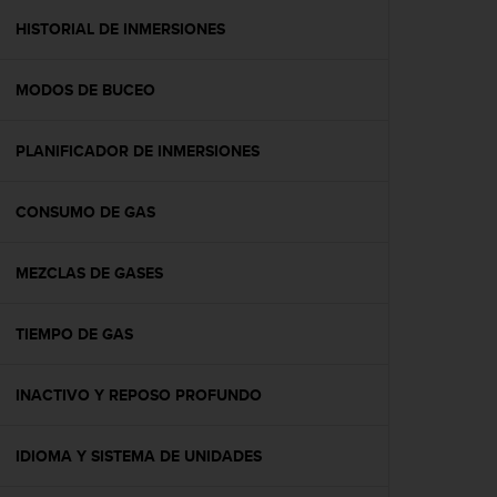
i
o
HISTORIAL DE INMERSIONES
w
e
MODOS DE BUCEO
b
d
e
PLANIFICADOR DE INMERSIONES
a
c
u
CONSUMO DE GAS
e
r
d
MEZCLAS DE GASES
o
c
TIEMPO DE GAS
o
n
l
INACTIVO Y REPOSO PROFUNDO
a
s
P
IDIOMA Y SISTEMA DE UNIDADES
a
u