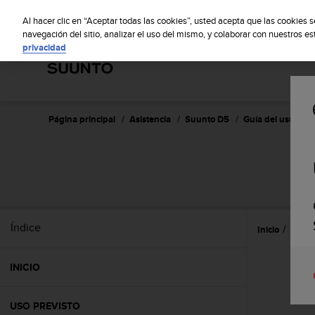
S
S
u
Al hacer clic en “Aceptar todas las cookies”, usted acepta que las cookies 
u
navegación del sitio, analizar el uso del mismo, y colaborar con nuestros e
privacidad
n
t
o
m
a
n
Página principal
Asistencia
Suunto D5
Guía del usuario
t
i
e
n
e
s
u
Índice
Inicio
Caract
c
o
m
INICIO
p
r
o
USO PREVISTO