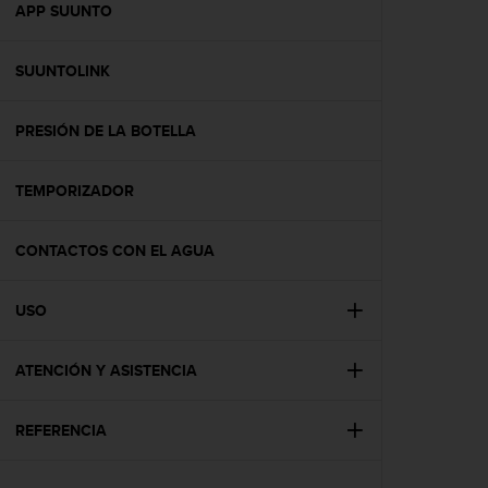
c
APP SUUNTO
o
n
SUUNTOLINK
t
e
n
PRESIÓN DE LA BOTELLA
i
d
o
TEMPORIZADOR
w
e
b
CONTACTOS CON EL AGUA
(
W
USO
e
b
C
ATENCIÓN Y ASISTENCIA
o
n
t
REFERENCIA
e
n