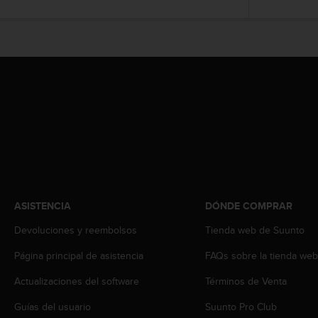
t
A
c
c
e
s
s
i
b
i
l
i
t
y
G
ASISTENCIA
DÓNDE COMPRAR
u
i
Devoluciones y reembolsos
Tienda web de Suunto
d
Página principal de asistencia
FAQs sobre la tienda we
e
l
Actualizaciones del software
Términos de Venta
i
n
Guías del usuario
Suunto Pro Club
e