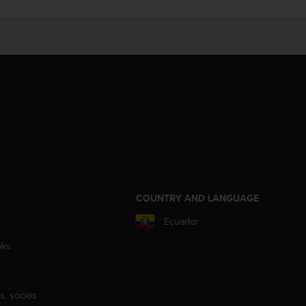
COUNTRY AND LANGUAGE
Ecuador
aks
s, socios