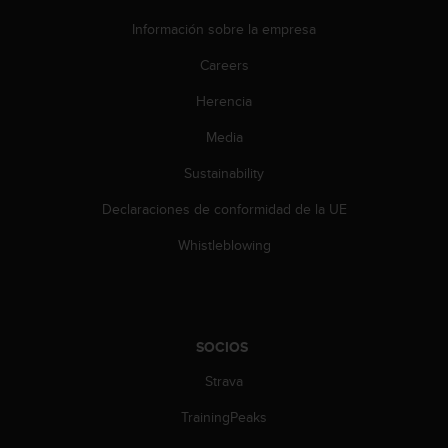
d
e
Información sobre la empresa
a
c
Careers
c
Herencia
e
s
Media
i
b
Sustainability
i
l
Declaraciones de conformidad de la UE
i
d
Whistleblowing
a
d
.
P
o
SOCIOS
n
Strava
t
e
TrainingPeaks
e
n