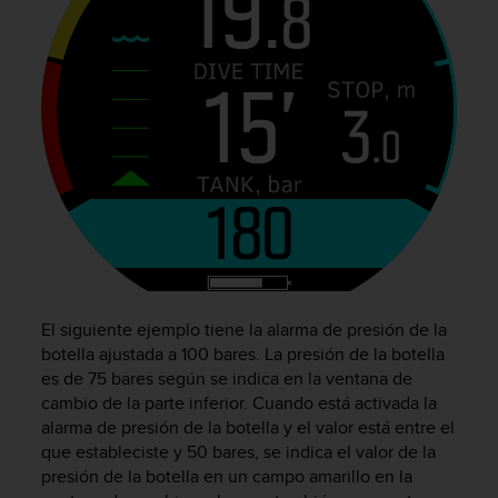
c
o
n
f
o
r
m
i
d
a
d
A
A
e
n
El siguiente ejemplo tiene la alarma de presión de la
e
botella ajustada a 100 bares. La presión de la botella
s
es de 75 bares según se indica en la ventana de
t
cambio de la parte inferior. Cuando está activada la
e
alarma de presión de la botella y el valor está entre el
s
que estableciste y 50 bares, se indica el valor de la
i
presión de la botella en un campo amarillo en la
t