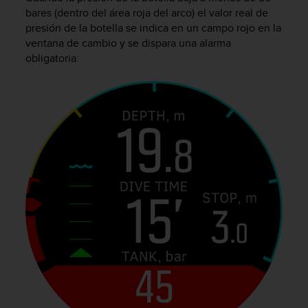
bares (dentro del área roja del arco) el valor real de
t
a
presión de la botella se indica en un campo rojo en la
s
ventana de cambio y se dispara una alarma
d
obligatoria:
e
a
c
c
e
s
i
b
i
l
i
d
a
d
p
a
r
a