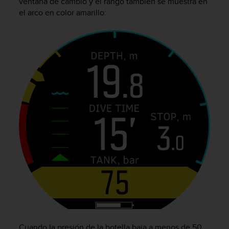
ventana de cambio y el rango también se muestra en
i
el arco en color amarillo:
o
w
e
b
d
e
a
c
u
e
r
d
o
c
o
n
l
a
s
P
a
Cuando la presión de la botella baja a menos de 50
u