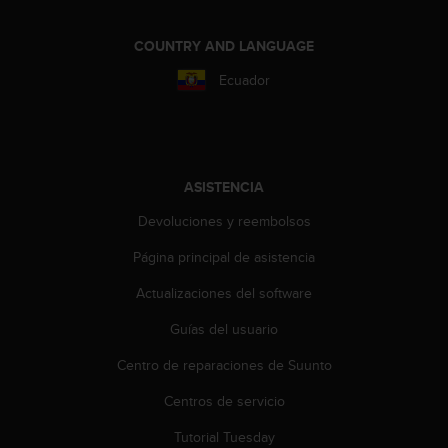
t
A
c
COUNTRY AND LANGUAGE
c
Ecuador
e
s
s
i
b
i
ASISTENCIA
l
i
Devoluciones y reembolsos
t
Página principal de asistencia
y
G
Actualizaciones del software
u
i
Guías del usuario
d
e
Centro de reparaciones de Suunto
l
i
Centros de servicio
n
Tutorial Tuesday
e