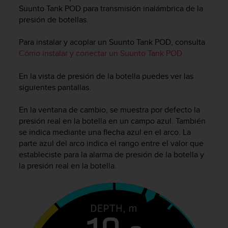
m
Suunto Tank POD para transmisión inalámbrica de la
i
presión de botellas.
s
o
d
Para instalar y acoplar un Suunto Tank POD, consulta
e
Cómo instalar y conectar un Suunto Tank POD
a
l
En la vista de presión de la botella puedes ver las
c
siguientes pantallas.
a
n
En la ventana de cambio, se muestra por defecto la
z
presión real en la botella en un campo azul. También
a
se indica mediante una flecha azul en el arco. La
r
parte azul del arco indica el rango entre el valor que
e
l
estableciste para la alarma de presión de la botella y
n
la presión real en la botella.
i
v
e
l
d
e