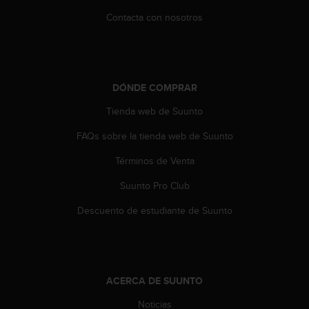
s
Contacta con nosotros
,
W
C
A
G
DÓNDE COMPRAR
)
2
Tienda web de Suunto
.
0
FAQs sobre la tienda web de Suunto
y
o
Términos de Venta
t
Suunto Pro Club
r
a
Descuento de estudiante de Suunto
s
n
o
r
m
ACERCA DE SUUNTO
a
s
Noticias