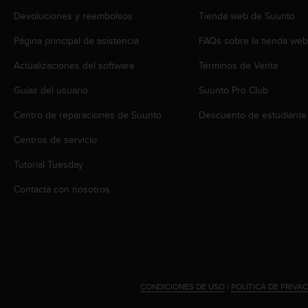
t
Devoluciones y reembolsos
Tienda web de Suunto
a
s
Página principal de asistencia
FAQs sobre la tienda we
d
Actualizaciones del software
Términos de Venta
e
a
Guías del usuario
Suunto Pro Club
c
c
Centro de reparaciones de Suunto
Descuento de estudiante
e
s
Centros de servicio
i
b
Tutorial Tuesday
i
Contacta con nosotros
l
i
d
a
d
p
a
r
CONDICIONES DE USO
|
POLÍTICA DE PRIVA
a