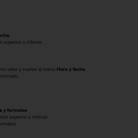
echa
.
 superior o inferior.
imo valor y vuelve al menú
Hora y fecha
.
erminado.
s y formatos
.
tón superior o inferior.
ormatos.