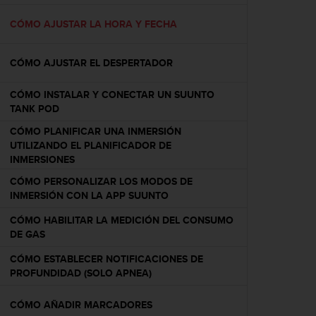
c
o
CÓMO AJUSTAR LA HORA Y FECHA
n
f
CÓMO AJUSTAR EL DESPERTADOR
o
r
m
CÓMO INSTALAR Y CONECTAR UN SUUNTO
i
TANK POD
d
CÓMO PLANIFICAR UNA INMERSIÓN
a
UTILIZANDO EL PLANIFICADOR DE
d
INMERSIONES
A
A
CÓMO PERSONALIZAR LOS MODOS DE
e
INMERSIÓN CON LA APP SUUNTO
n
CÓMO HABILITAR LA MEDICIÓN DEL CONSUMO
e
DE GAS
s
t
CÓMO ESTABLECER NOTIFICACIONES DE
e
PROFUNDIDAD (SOLO APNEA)
s
i
CÓMO AÑADIR MARCADORES
t