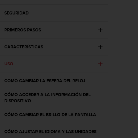
m
i
s
SEGURIDAD
o
d
PRIMEROS PASOS
e
a
l
CARACTERÍSTICAS
c
a
n
USO
z
a
r
COMO CAMBIAR LA ESFERA DEL RELOJ
e
l
CÓMO ACCEDER A LA INFORMACIÓN DEL
n
DISPOSITIVO
i
v
CÓMO CAMBIAR EL BRILLO DE LA PANTALLA
e
l
d
CÓMO AJUSTAR EL IDIOMA Y LAS UNIDADES
e