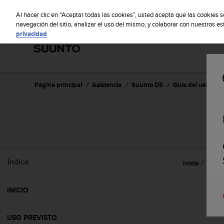
S
S
u
Al hacer clic en “Aceptar todas las cookies”, usted acepta que las cookies 
u
navegación del sitio, analizar el uso del mismo, y colaborar con nuestros e
privacidad
n
t
o
m
a
n
Página principal
Asistencia
Suunto D5
Guía del usuario
t
i
e
n
e
s
u
Índice
Inicio
Uso
c
o
m
INICIO
p
r
o
USO PREVISTO