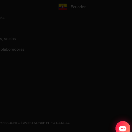
Ecuador
aks
s, socios
olaboradoras
#YESSUUNTO
|
AVISO SOBRE EL EU DATA ACT