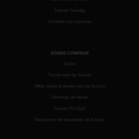
t
Tutorial Tuesday
a
s
Contacta con nosotros
d
e
a
c
c
DÓNDE COMPRAR
e
s
Outlet
i
b
Tienda web de Suunto
i
l
FAQs sobre la tienda web de Suunto
i
Términos de Venta
d
a
Suunto Pro Club
d
p
Descuento de estudiante de Suunto
a
r
a