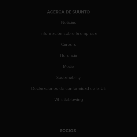
c
o
ACERCA DE SUUNTO
n
t
Noticias
e
n
Información sobre la empresa
i
Careers
d
o
Herencia
w
e
Media
b
(
Sustainability
W
e
Declaraciones de conformidad de la UE
b
Whistleblowing
C
o
n
t
e
SOCIOS
n