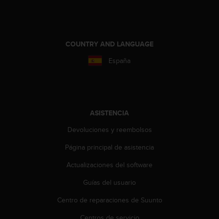
i
o
w
e
b
COUNTRY AND LANGUAGE
d
España
e
a
c
u
e
r
ASISTENCIA
d
o
Devoluciones y reembolsos
c
Página principal de asistencia
o
n
Actualizaciones del software
l
a
Guías del usuario
s
P
Centro de reparaciones de Suunto
a
u
Centros de servicio