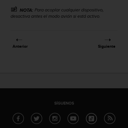
c
Para acoplar cualquier dispositivo,
o
NOTA:
n
desactiva antes el modo avión si está activo.
f
o
r
m
i
Anterior
Siguiente
d
a
d
A
A
e
n
e
s
t
SÍGUENOS
e
s
i
t