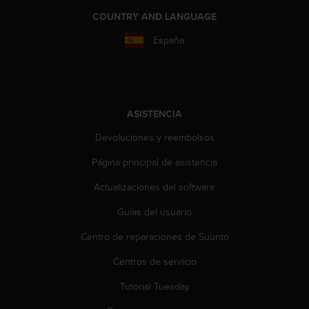
i
COUNTRY AND LANGUAGE
o
w
España
e
b
d
e
a
ASISTENCIA
c
u
Devoluciones y reembolsos
e
r
Página principal de asistencia
d
o
Actualizaciones del software
c
o
Guías del usuario
n
Centro de reparaciones de Suunto
l
a
Centros de servicio
s
P
Tutorial Tuesday
a
u