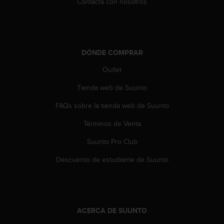
Contacta con nosotros
t
a
s
d
e
DÓNDE COMPRAR
a
c
Outlet
c
Tienda web de Suunto
e
s
FAQs sobre la tienda web de Suunto
i
b
Términos de Venta
i
l
Suunto Pro Club
i
d
Descuento de estudiante de Suunto
a
d
p
a
r
ACERCA DE SUUNTO
a