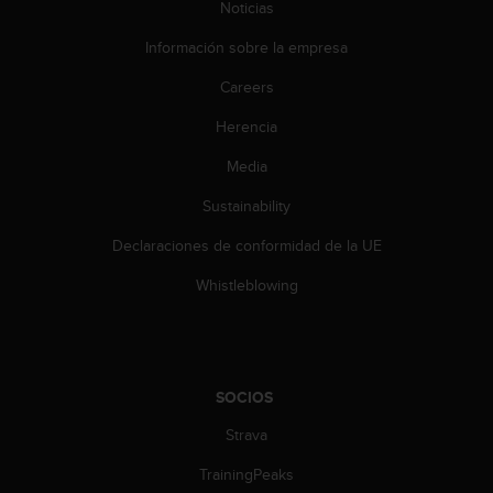
Noticias
c
o
Información sobre la empresa
n
t
Careers
e
n
Herencia
i
d
Media
o
Sustainability
w
e
Declaraciones de conformidad de la UE
b
(
Whistleblowing
W
e
b
C
o
SOCIOS
n
t
Strava
e
n
TrainingPeaks