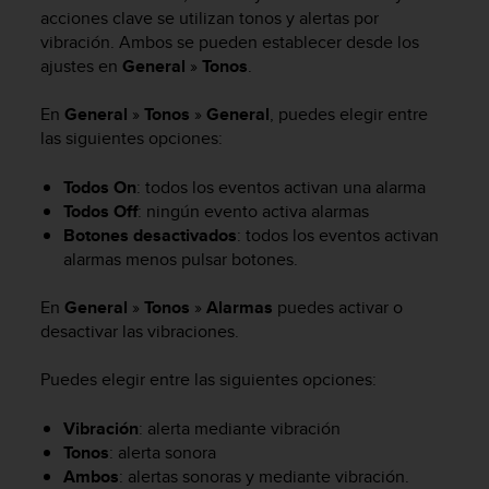
m
acciones clave se utilizan tonos y alertas por
i
vibración. Ambos se pueden establecer desde los
s
ajustes en
General
»
Tonos
.
o
d
e
En
General
»
Tonos
»
General
, puedes elegir entre
a
las siguientes opciones:
l
c
Todos On
: todos los eventos activan una alarma
a
Todos Off
: ningún evento activa alarmas
n
Botones desactivados
: todos los eventos activan
z
alarmas menos pulsar botones.
a
r
En
General
»
Tonos
»
Alarmas
puedes activar o
e
l
desactivar las vibraciones.
n
i
Puedes elegir entre las siguientes opciones:
v
e
Vibración
: alerta mediante vibración
l
Tonos
: alerta sonora
d
Ambos
: alertas sonoras y mediante vibración.
e