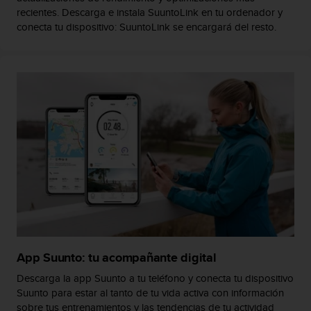
recientes. Descarga e instala SuuntoLink en tu ordenador y
t
a
conecta tu dispositivo: SuuntoLink se encargará del resto.
s
d
e
a
c
c
e
s
i
b
i
l
i
d
a
d
App Suunto: tu acompañante digital
p
a
Descarga la app Suunto a tu teléfono y conecta tu dispositivo
r
Suunto para estar al tanto de tu vida activa con información
a
sobre tus entrenamientos y las tendencias de tu actividad