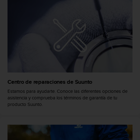
s
,
W
C
A
G
)
2
.
0
y
o
t
Centro de reparaciones de Suunto
r
Estamos para ayudarte. Conoce las diferentes opciones de
a
asistencia y comprueba los términos de garantía de tu
s
n
producto Suunto.
o
r
m
a
s