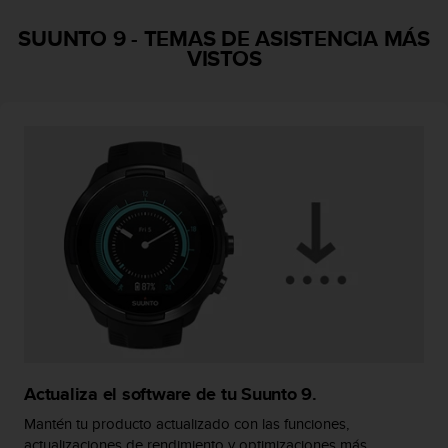
i
o
SUUNTO 9
-
TEMAS DE ASISTENCIA MÁS
w
VISTOS
e
b
d
e
a
c
u
e
r
d
o
c
o
n
l
a
s
Actualiza el software de tu Suunto 9.
P
Mantén tu producto actualizado con las funciones,
a
actualizaciones de rendimiento y optimizaciones más
u