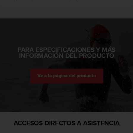
e
n
E
E
.
U
U
PARA ESPECIFICACIONES Y MÁS
.
INFORMACIÓN DEL PRODUCTO
e
n
e
l
Ve a la página del producto
+
1
8
5
5
2
5
8
ACCESOS DIRECTOS A ASISTENCIA
0
9