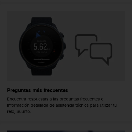
t
A
c
c
e
s
s
i
b
i
l
i
t
y
G
u
Preguntas más frecuentes
i
Encuentra respuestas a las preguntas frecuentes e
d
información detallada de asistencia técnica para utilizar tu
e
reloj Suunto.
l
i
n
e