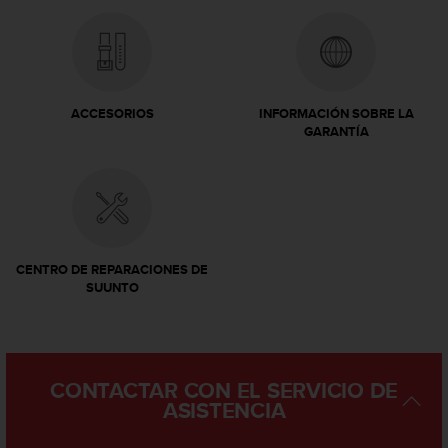
i
e
n
e
s
a
ACCESORIOS
INFORMACIÓN SOBRE LA
l
GARANTÍA
g
ú
n
p
r
o
b
CENTRO DE REPARACIONES DE
l
SUUNTO
e
m
a
p
CONTACTAR CON EL SERVICIO DE
a
ASISTENCIA
r
a
a