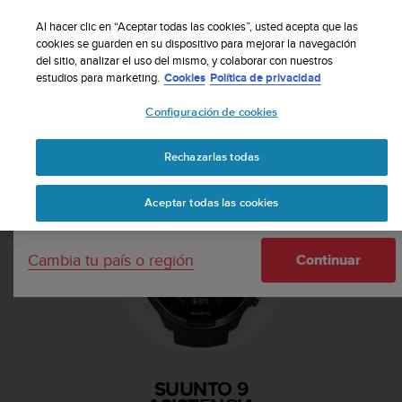
S
Suscribete a nuestro boletín y obtén un 5% de
u
Al hacer clic en “Aceptar todas las cookies”, usted acepta que las
descuento
| Devolución gratuita
u
cookies se guarden en su dispositivo para mejorar la navegación
Tu país o región:
del sitio, analizar el uso del mismo, y colaborar con nuestros
n
estudios para marketing.
Cookies
Política de privacidad
t
o
Configuración de cookies
m
United States
a
Página principal
Asistencia
Suunto 9
n
Rechazarlas todas
Currency: $ (USD)
t
i
Shipping only to United States
Aceptar todas las cookies
e
n
e
Cambia tu país o región
s
Continuar
u
c
o
m
p
r
SUUNTO 9
o