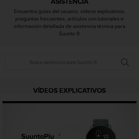
ASISTENCIA
m
i
Encuentra guías del usuario, vídeos explicativos,
s
preguntas frecuentes, artículos con tutoriales e
o
d
información detallada de asistencia técnica para
e
Suunto 9.
a
l
c
a
n
z
a
r
e
VÍDEOS EXPLICATIVOS
l
n
i
v
e
l
d
e