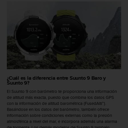
c
o
n
t
a
c
t
o
c
o
n
e
l
¿Cuál es la diferencia entre Suunto 9 Baro y
d
Suunto 9?
e
p
El Suunto 9 con barómetro te proporciona una información
a
de altitud más exacta, puesto que combina los datos GPS
r
con la información de altitud barométrica (FusedAlti™).
t
Basándose en los datos del barómetro, también ofrece
a
información sobre condiciones externas como la presión
m
atmosférica a nivel del mar, e incorpora además una alarma
e
de tormenta. Los demás modelos de Suunto 9 también