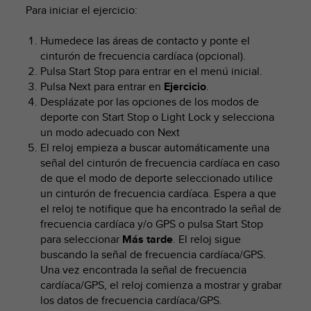
m
Para iniciar el ejercicio:
i
s
Humedece las áreas de contacto y ponte el
o
cinturón de frecuencia cardíaca (opcional).
d
e
Pulsa
Start Stop
para entrar en el menú inicial.
a
Pulsa
Next
para entrar en
Ejercicio
.
l
Desplázate por las opciones de los modos de
c
deporte con
Start Stop
o
Light Lock
y selecciona
a
un modo adecuado con
Next
n
El reloj empieza a buscar automáticamente una
z
señal del cinturón de frecuencia cardíaca en caso
a
de que el modo de deporte seleccionado utilice
r
un cinturón de frecuencia cardíaca. Espera a que
e
el reloj te notifique que ha encontrado la señal de
l
n
frecuencia cardíaca y/o GPS o pulsa
Start Stop
i
para seleccionar
Más tarde
. El reloj sigue
v
buscando la señal de frecuencia cardíaca/GPS.
e
Una vez encontrada la señal de frecuencia
l
cardíaca/GPS, el reloj comienza a mostrar y grabar
d
los datos de frecuencia cardíaca/GPS.
e