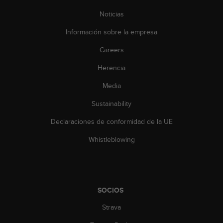
t
A
Noticias
c
c
Información sobre la empresa
e
Careers
s
s
Herencia
i
b
Media
i
l
Sustainability
i
t
Declaraciones de conformidad de la UE
y
Whistleblowing
G
u
i
d
e
l
SOCIOS
i
Strava
n
e