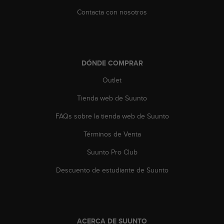
c
Contacta con nosotros
o
n
t
e
n
DÓNDE COMPRAR
i
d
Outlet
o
w
Tienda web de Suunto
e
b
FAQs sobre la tienda web de Suunto
(
Términos de Venta
W
e
Suunto Pro Club
b
C
Descuento de estudiante de Suunto
o
n
t
e
n
ACERCA DE SUUNTO