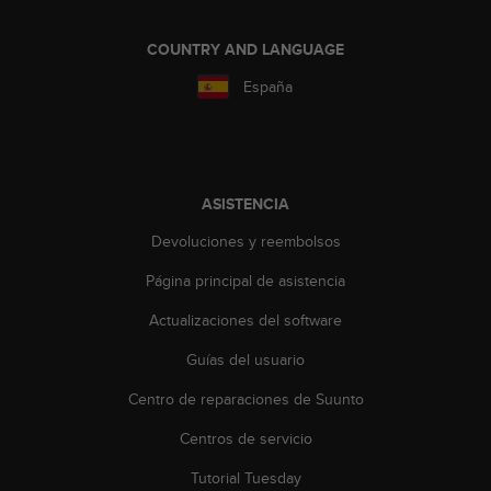
t
a
COUNTRY AND LANGUAGE
s
d
España
e
a
c
c
e
ASISTENCIA
s
i
Devoluciones y reembolsos
b
Página principal de asistencia
i
l
Actualizaciones del software
i
d
Guías del usuario
a
d
Centro de reparaciones de Suunto
p
a
Centros de servicio
r
Tutorial Tuesday
a