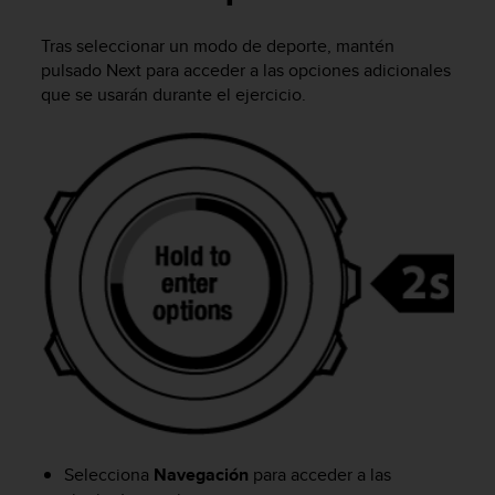
m
i
Tras seleccionar un modo de deporte, mantén
s
o
pulsado
Next
para acceder a las opciones adicionales
d
que se usarán durante el ejercicio.
e
a
l
c
a
n
z
a
r
e
l
n
i
v
e
l
d
Selecciona
Navegación
para acceder a las
e