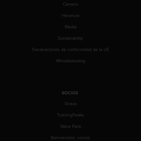
Careers
s
,
Herencia
W
C
Media
A
G
Sustainability
)
2
Declaraciones de conformidad de la UE
.
Whistleblowing
0
y
o
t
r
a
SOCIOS
s
Strava
n
o
TrainingPeaks
r
m
Value Pack
a
s
Bienvenidos, socios