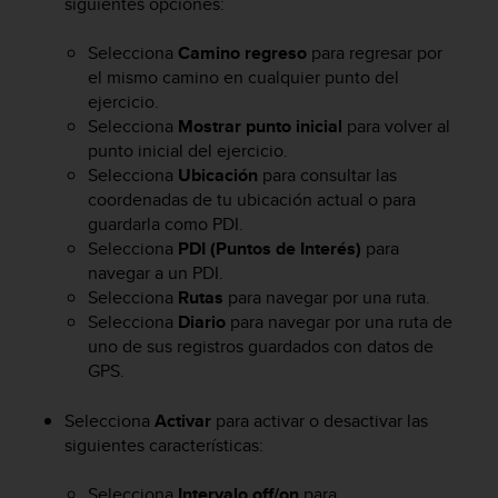
siguientes opciones:
c
o
Selecciona
Camino regreso
para regresar por
n
el mismo camino en cualquier punto del
f
ejercicio.
o
Selecciona
Mostrar punto inicial
para volver al
r
m
punto inicial del ejercicio.
i
Selecciona
Ubicación
para consultar las
d
coordenadas de tu ubicación actual o para
a
guardarla como PDI.
d
Selecciona
PDI (Puntos de Interés)
para
A
navegar a un PDI.
A
Selecciona
Rutas
para navegar por una ruta.
e
Selecciona
Diario
para navegar por una ruta de
n
uno de sus registros guardados con datos de
e
GPS.
s
t
e
Selecciona
Activar
para activar o desactivar las
s
siguientes características:
i
t
Selecciona
Intervalo off/on
para