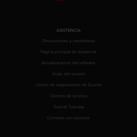
c
o
n
t
e
ASISTENCIA
n
i
Devoluciones y reembolsos
d
Página principal de asistencia
o
w
Actualizaciones del software
e
b
Guías del usuario
(
W
Centro de reparaciones de Suunto
e
b
Centros de servicio
C
Tutorial Tuesday
o
n
Contacta con nosotros
t
e
n