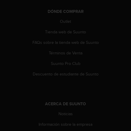
t
A
DÓNDE COMPRAR
c
c
Outlet
e
s
Tienda web de Suunto
s
i
FAQs sobre la tienda web de Suunto
b
Términos de Venta
i
l
Suunto Pro Club
i
t
Descuento de estudiante de Suunto
y
G
u
i
d
ACERCA DE SUUNTO
e
l
Noticias
i
n
Información sobre la empresa
e