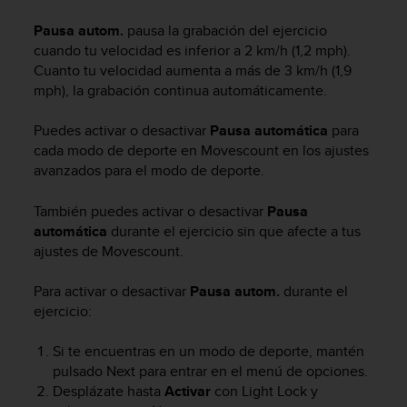
m
i
Pausa autom.
pausa la grabación del ejercicio
s
cuando tu velocidad es inferior a 2 km/h (1,2 mph).
o
Cuanto tu velocidad aumenta a más de 3 km/h (1,9
d
mph), la grabación continua automáticamente.
e
a
l
Puedes activar o desactivar
Pausa automática
para
c
cada modo de deporte en Movescount en los ajustes
a
avanzados para el modo de deporte.
n
z
También puedes activar o desactivar
Pausa
a
automática
durante el ejercicio sin que afecte a tus
r
ajustes de Movescount.
e
l
Para activar o desactivar
Pausa autom.
durante el
n
i
ejercicio:
v
e
Si te encuentras en un modo de deporte, mantén
l
pulsado
Next
para entrar en el menú de opciones.
d
Desplázate hasta
Activar
con
Light Lock
y
e