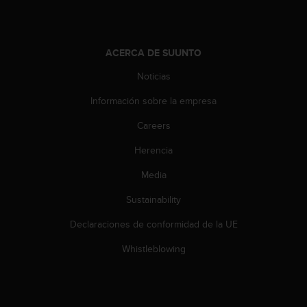
c
o
n
t
ACERCA DE SUUNTO
e
n
Noticias
i
Información sobre la empresa
d
o
Careers
w
e
Herencia
b
(
Media
W
e
Sustainability
b
Declaraciones de conformidad de la UE
C
o
Whistleblowing
n
t
e
n