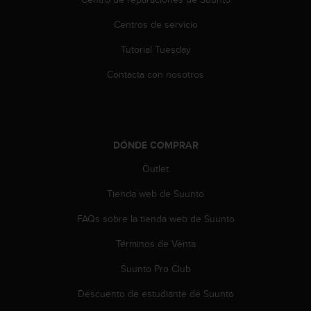
t
Centros de servicio
a
s
Tutorial Tuesday
d
e
Contacta con nosotros
a
c
c
e
s
DÓNDE COMPRAR
i
b
Outlet
i
l
Tienda web de Suunto
i
FAQs sobre la tienda web de Suunto
d
a
Términos de Venta
d
p
Suunto Pro Club
a
r
Descuento de estudiante de Suunto
a