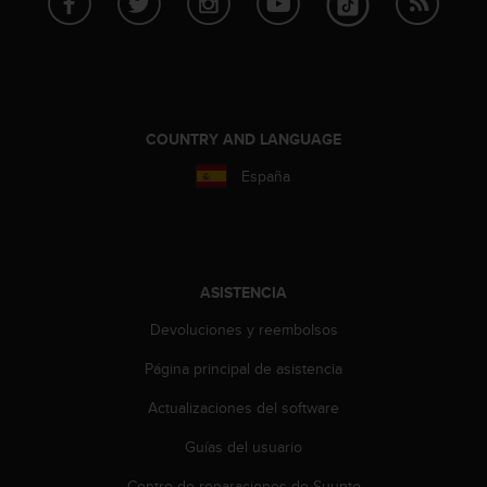
i
o
w
e
b
d
e
COUNTRY AND LANGUAGE
a
España
c
u
e
r
d
o
ASISTENCIA
c
Devoluciones y reembolsos
o
n
Página principal de asistencia
l
a
Actualizaciones del software
s
P
Guías del usuario
a
u
Centro de reparaciones de Suunto