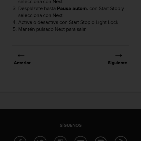
selecciona con
Next
.
c
Desplázate hasta
Pausa autom.
con
Start Stop
y
o
selecciona con
Next
.
n
Activa o desactiva con
Start Stop
o
Light Lock
.
f
Mantén pulsado
Next
para salir.
o
r
m
i
d
a
Anterior
Siguiente
d
A
A
e
n
e
s
t
e
s
SÍGUENOS
i
t