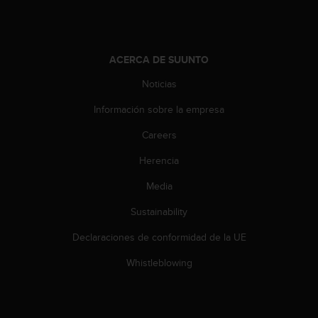
t
a
s
d
ACERCA DE SUUNTO
e
a
Noticias
c
Información sobre la empresa
c
e
Careers
s
i
Herencia
b
i
Media
l
i
Sustainability
d
Declaraciones de conformidad de la UE
a
d
Whistleblowing
p
a
r
a