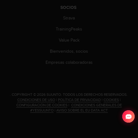
c
SOCIOS
o
n
Strava
t
e
TrainingPeaks
n
i
Value Pack
d
Bienvenidos, socios
o
w
Empresas colaboradoras
e
b
(
W
e
.
COPYRIGHT © 2026 SUUNTO.
TODOS LOS DERECHOS RESERVADOS.
b
CONDICIONES DE USO
|
POLÍTICA DE PRIVACIDAD
|
COOKIES
|
C
CONFIGURACIÓN DE COOKIES
|
CONDICIONES GENERALES DE
o
#YESSUUNTO
|
AVISO SOBRE EL EU DATA ACT
n
t
e
n