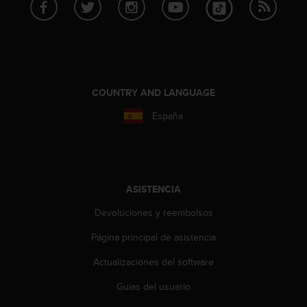
c
o
n
f
o
r
m
COUNTRY AND LANGUAGE
i
España
d
a
d
A
A
e
ASISTENCIA
n
Devoluciones y reembolsos
e
s
Página principal de asistencia
t
e
Actualizaciones del software
s
i
Guías del usuario
t