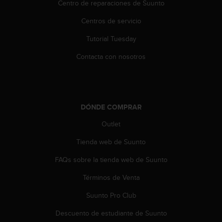
i
Centro de reparaciones de Suunto
o
Centros de servicio
w
e
Tutorial Tuesday
b
d
Contacta con nosotros
e
a
c
u
e
DÓNDE COMPRAR
r
d
Outlet
o
c
Tienda web de Suunto
o
FAQs sobre la tienda web de Suunto
n
l
Términos de Venta
a
s
Suunto Pro Club
P
a
Descuento de estudiante de Suunto
u