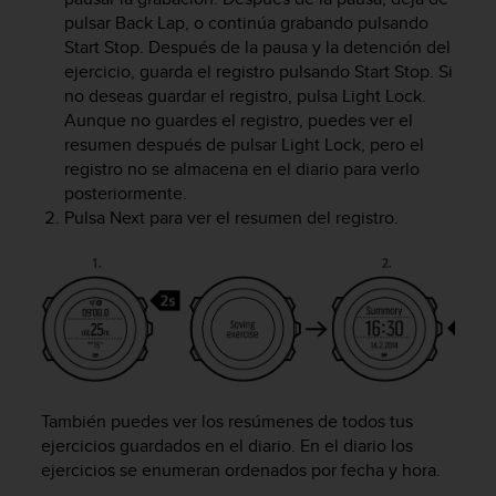
i
pulsar
Back Lap
, o continúa grabando pulsando
o
Start Stop
. Después de la pausa y la detención del
w
ejercicio, guarda el registro pulsando
Start Stop
. Si
e
no deseas guardar el registro, pulsa
Light Lock
.
b
d
Aunque no guardes el registro, puedes ver el
e
resumen después de pulsar
Light Lock
, pero el
a
registro no se almacena en el diario para verlo
c
posteriormente.
u
Pulsa
Next
para ver el resumen del registro.
e
r
d
o
c
o
n
l
a
También puedes ver los resúmenes de todos tus
s
ejercicios guardados en el diario. En el diario los
P
ejercicios se enumeran ordenados por fecha y hora.
a
u