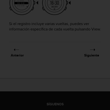
c
o
n
t
e
Si el registro incluye varias vueltas, puedes ver
n
información específica de cada vuelta pulsando
View
.
i
d
o
w
e
Anterior
Siguiente
b
(
W
e
b
C
o
n
t
e
SÍGUENOS
n