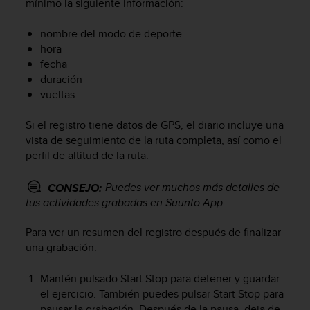
mínimo la siguiente información:
c
o
nombre del modo de deporte
n
hora
f
fecha
o
r
duración
m
vueltas
i
d
Si el registro tiene datos de GPS, el diario incluye una
a
vista de seguimiento de la ruta completa, así como el
d
perfil de altitud de la ruta.
A
A
Puedes ver muchos más detalles de
CONSEJO:
e
tus actividades grabadas en Suunto App.
n
e
s
Para ver un resumen del registro después de finalizar
t
una grabación:
e
s
Mantén pulsado
Start Stop
para detener y guardar
i
el ejercicio. También puedes pulsar
Start Stop
para
t
pausar la grabación. Después de la pausa, deja de