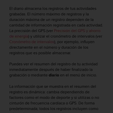
m
i
El diario almacena los registros de tus actividades
s
grabadas. El número máximo de registros y la
o
duración máxima de un registro dependen de la
d
cantidad de información registrada en cada actividad.
e
La precisión del GPS (ver
Precisión del GPS y ahorro
a
l
de energía
) y utilizar el cronómetro de intervalos (ver
c
Cronómetro de intervalos
), por ejemplo, influyen
a
directamente en el número y duración de los
n
registros que es posible almacenar.
z
a
Puedes ver el resumen del registro de tu actividad
r
inmediatamente después de haber finalizado la
e
grabación o mediante
diario
en el menú de inicio.
l
n
La información que se muestra en el resumen del
i
v
registro es dinámica: cambia dependiendo de
e
factores como el modo de deporte y si utilizas o no
l
cinturón de frecuencia cardíaca o GPS. De forma
d
predeterminada, todos los registros incluyen como
e