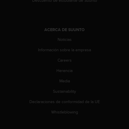
Descuento de estudiante de Suunto
d
e
a
c
c
ACERCA DE SUUNTO
e
s
Noticias
i
b
Información sobre la empresa
i
l
Careers
i
Herencia
d
a
Media
d
.
Sustainability
P
o
Declaraciones de conformidad de la UE
n
t
Whistleblowing
e
e
n