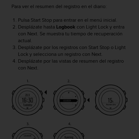
t
Para ver el resumen del registro en el diario:
a
s
Pulsa
Start Stop
para entrar en el menú inicial.
d
Desplázate hasta
Logbook
con
Light Lock
y entra
e
con
Next
. Se muestra tu tiempo de recuperación
a
actual.
c
Desplázate por los registros con
Start Stop
o
Light
c
Lock
y selecciona un registro con
Next
.
e
Desplázate por las vistas de resumen del registro
s
i
con
Next
.
b
i
l
i
d
a
d
p
a
r
a