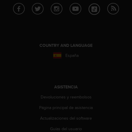
t
A
c
c
e
s
s
i
COUNTRY AND LANGUAGE
b
i
España
l
i
t
y
G
ASISTENCIA
u
i
Devoluciones y reembolsos
d
e
Página principal de asistencia
l
Actualizaciones del software
i
n
Guías del usuario
e