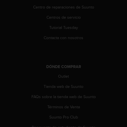
s
Centro de reparaciones de Suunto
,
W
Centros de servicio
C
A
Tutorial Tuesday
G
Contacta con nosotros
)
2
.
0
y
o
DÓNDE COMPRAR
t
Outlet
r
a
Tienda web de Suunto
s
n
FAQs sobre la tienda web de Suunto
o
r
Términos de Venta
m
Suunto Pro Club
a
s