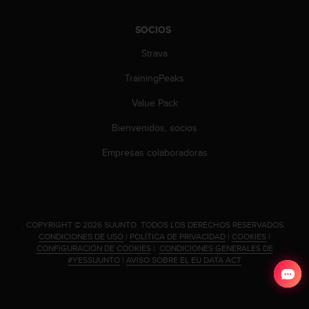
c
o
SOCIOS
n
Strava
t
a
TrainingPeaks
c
t
Value Pack
o
c
Bienvenidos, socios
o
n
Empresas colaboradoras
e
l
d
e
p
.
COPYRIGHT © 2026 SUUNTO.
TODOS LOS DERECHOS RESERVADOS.
a
CONDICIONES DE USO
|
POLÍTICA DE PRIVACIDAD
|
COOKIES
|
r
CONFIGURACIÓN DE COOKIES
|
CONDICIONES GENERALES DE
t
#YESSUUNTO
|
AVISO SOBRE EL EU DATA ACT
a
m
e