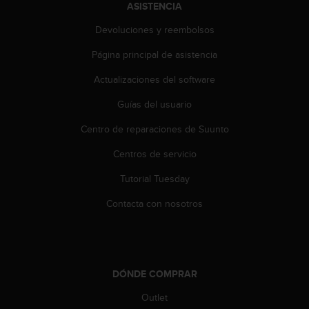
i
ASISTENCIA
o
Devoluciones y reembolsos
w
e
Página principal de asistencia
b
d
Actualizaciones del software
e
a
Guías del usuario
c
u
Centro de reparaciones de Suunto
e
Centros de servicio
r
d
Tutorial Tuesday
o
c
Contacta con nosotros
o
n
l
a
s
DÓNDE COMPRAR
P
a
Outlet
u