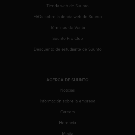
t
Tienda web de Suunto
a
FAQs sobre la tienda web de Suunto
s
d
Términos de Venta
e
a
Suunto Pro Club
c
c
Descuento de estudiante de Suunto
e
s
i
b
i
ACERCA DE SUUNTO
l
i
Noticias
d
Información sobre la empresa
a
d
Careers
p
a
Herencia
r
a
Media