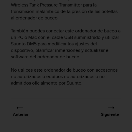
m
Wireless Tank Pressure Transmitter para la
i
transmisión inalámbrica de la presión de las botellas
s
al ordenador de buceo.
o
d
e
También puedes conectar este ordenador de buceo a
a
un PC o Mac con el cable USB suministrado y utilizar
l
Suunto DM5 para modificar los ajustes del
c
dispositivo, planificar inmersiones y actualizar el
a
software del ordenador de buceo.
n
z
No utilices este ordenador de buceo con accesorios
a
no autorizados o equipos no autorizados o no
r
admitidos oficialmente por Suunto.
e
l
n
i
v
e
Anterior
Siguiente
l
d
e