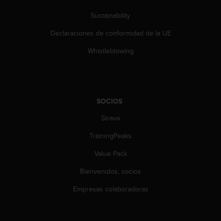
c
o
Sustainability
n
Declaraciones de conformidad de la UE
t
e
Whistleblowing
n
i
d
o
w
SOCIOS
e
b
Strava
(
W
TrainingPeaks
e
b
Value Pack
C
Bienvenidos, socios
o
n
Empresas colaboradoras
t
e
n