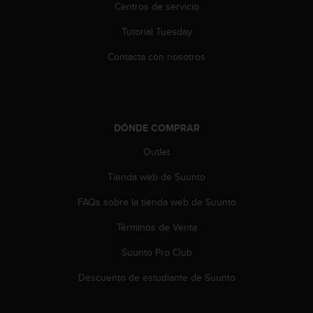
t
Centros de servicio
A
c
Tutorial Tuesday
c
e
Contacta con nosotros
s
s
i
b
i
DÓNDE COMPRAR
l
Outlet
i
t
Tienda web de Suunto
y
G
FAQs sobre la tienda web de Suunto
u
i
Términos de Venta
d
e
Suunto Pro Club
l
Descuento de estudiante de Suunto
i
n
e