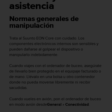
m
asistencia
i
s
o
Normas generales de
d
manipulación
e
a
l
Trata al
Suunto EON Core
con cuidado. Los
c
componentes electrónicos internos son sensibles y
a
pueden dañarse al golpear el dispositivo o
n
manipularlo indebidamente.
z
a
r
Cuando viajes con el ordenador de buceo, asegúrate
e
de llevarlo bien protegido en el equipaje facturado o
l
de mano. Llévalo en una bolsa u otro contenedor
n
donde no pueda moverse libremente ni recibir
i
sacudidas.
v
e
Cuando vueles en avión, pon el ordenador de buceo
l
en modo avión desde
General
»
Conectividad
.
d
e