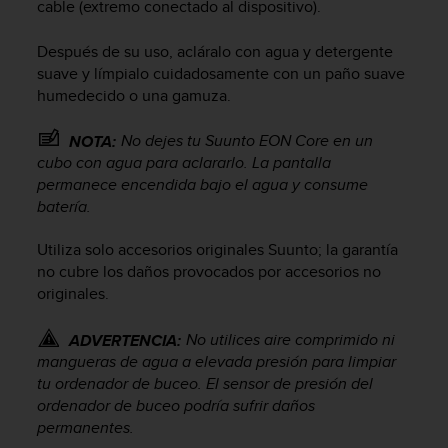
i
cable (extremo conectado al dispositivo).
o
w
Después de su uso, acláralo con agua y detergente
e
suave y límpialo cuidadosamente con un paño suave
b
humedecido o una gamuza.
d
e
No dejes tu
Suunto EON Core
en un
NOTA:
a
cubo con agua para aclararlo. La pantalla
c
permanece encendida bajo el agua y consume
u
e
batería.
r
d
Utiliza solo accesorios originales Suunto; la garantía
o
no cubre los daños provocados por accesorios no
c
originales.
o
n
No utilices aire comprimido ni
ADVERTENCIA:
l
mangueras de agua a elevada presión para limpiar
a
tu ordenador de buceo. El sensor de presión del
s
ordenador de buceo podría sufrir daños
P
a
permanentes.
u