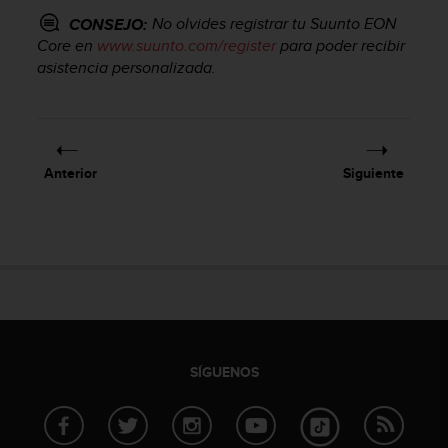
t
No olvides registrar tu
Suunto EON
CONSEJO:
a
Core
en
www.suunto.com/register
para poder recibir
s
asistencia personalizada.
d
e
a
c
c
Anterior
Siguiente
e
s
i
b
i
l
i
d
a
d
SÍGUENOS
p
a
r
a