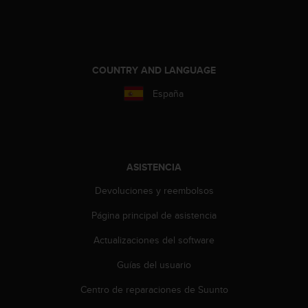
c
o
n
t
e
COUNTRY AND LANGUAGE
n
i
España
d
o
w
e
b
ASISTENCIA
(
W
Devoluciones y reembolsos
e
b
Página principal de asistencia
C
o
Actualizaciones del software
n
Guías del usuario
t
e
Centro de reparaciones de Suunto
n