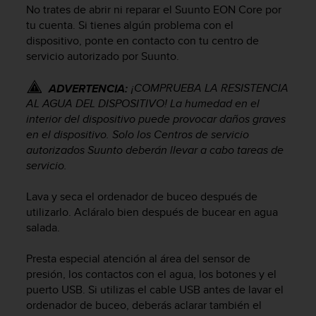
No trates de abrir ni reparar el
Suunto EON Core
por
c
o
tu cuenta. Si tienes algún problema con el
n
dispositivo, ponte en contacto con tu centro de
f
servicio autorizado por Suunto.
o
r
¡COMPRUEBA LA RESISTENCIA
ADVERTENCIA:
m
AL AGUA DEL DISPOSITIVO! La humedad en el
i
interior del dispositivo puede provocar daños graves
d
en el dispositivo. Solo los Centros de servicio
a
autorizados Suunto deberán llevar a cabo tareas de
d
A
servicio.
A
e
Lava y seca el ordenador de buceo después de
n
utilizarlo. Acláralo bien después de bucear en agua
e
salada.
s
t
Presta especial atención al área del sensor de
e
presión, los contactos con el agua, los botones y el
s
puerto USB. Si utilizas el cable USB antes de lavar el
i
ordenador de buceo, deberás aclarar también el
t