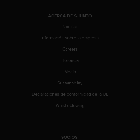
s
,
ACERCA DE SUUNTO
W
C
Noticias
A
G
Información sobre la empresa
)
2
Careers
.
0
Herencia
y
Media
o
t
Sustainability
r
a
Declaraciones de conformidad de la UE
s
n
Whistleblowing
o
r
m
a
s
SOCIOS