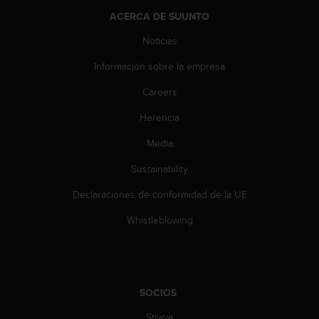
t
ACERCA DE SUUNTO
a
Noticias
s
d
Información sobre la empresa
e
a
Careers
c
c
Herencia
e
s
Media
i
Sustainability
b
i
Declaraciones de conformidad de la UE
l
i
Whistleblowing
d
a
d
p
a
SOCIOS
r
a
Strava