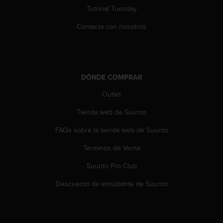
i
Tutorial Tuesday
o
w
Contacta con nosotros
e
b
d
e
a
DÓNDE COMPRAR
c
u
Outlet
e
Tienda web de Suunto
r
d
FAQs sobre la tienda web de Suunto
o
c
Términos de Venta
o
n
Suunto Pro Club
l
a
Descuento de estudiante de Suunto
s
P
a
u