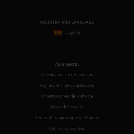
c
o
n
f
COUNTRY AND LANGUAGE
o
España
r
m
i
d
a
d
ASISTENCIA
A
Devoluciones y reembolsos
A
e
Página principal de asistencia
n
e
Actualizaciones del software
s
t
Guías del usuario
e
Centro de reparaciones de Suunto
s
i
Centros de servicio
t