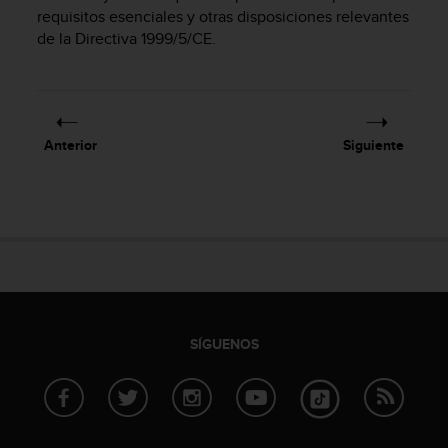
m
requisitos esenciales y otras disposiciones relevantes
i
de la Directiva 1999/5/CE.
s
o
d
e
a
l
Anterior
Siguiente
c
a
n
z
a
r
e
l
n
i
SÍGUENOS
v
e
l
d
e