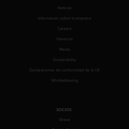
c
Noticias
o
n
Información sobre la empresa
t
e
Careers
n
i
Herencia
d
o
Media
w
Sustainability
e
b
Declaraciones de conformidad de la UE
(
W
Whistleblowing
e
b
C
o
n
SOCIOS
t
e
Strava
n