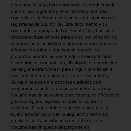
m
derechos. Suunto, los nombres de los productos de
i
Suunto, sus logotipos y otras marcas y nombres
s
comerciales de Suunto son marcas registradas o no
o
registradas de Suunto Oy. Este documento y su
d
e
contenido son propiedad de Suunto Oy y han sido
a
creados exclusivamente para el uso por parte de los
l
clientes con la finalidad de obtener conocimientos e
c
información sobre el funcionamiento de los
a
productos Suunto. Su contenido no será utilizado,
n
distribuido, ni comunicado, divulgado o reproducido
z
de ninguna otra forma ni para ningún otro fin sin el
a
consentimiento previo por escrito de Suunto Oy.
r
Aunque hemos extremado los cuidados para
e
asegurarnos que la información contenida en esta
l
n
documentación sea completa y exacta, no ofrecemos
i
garantía alguna, expresa o implícita, sobre su
v
exactitud. El contenido de este documento está
e
sujeto a modificación en cualquier momento sin
l
previo aviso. La versión más reciente de esta
d
documentación puede descargarse en
e