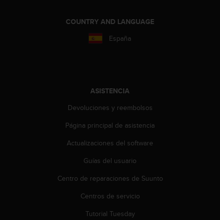
i
o
COUNTRY AND LANGUAGE
w
e
España
b
d
e
a
c
ASISTENCIA
u
e
Devoluciones y reembolsos
r
d
Página principal de asistencia
o
c
Actualizaciones del software
o
n
Guías del usuario
l
Centro de reparaciones de Suunto
a
s
Centros de servicio
P
a
Tutorial Tuesday
u