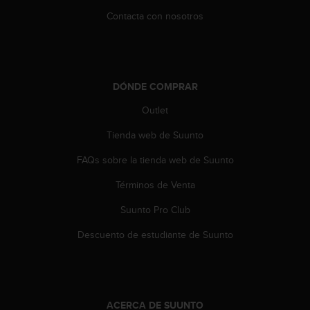
t
Contacta con nosotros
a
s
d
e
a
DÓNDE COMPRAR
c
c
Outlet
e
Tienda web de Suunto
s
i
FAQs sobre la tienda web de Suunto
b
i
Términos de Venta
l
i
Suunto Pro Club
d
a
Descuento de estudiante de Suunto
d
p
a
r
a
ACERCA DE SUUNTO