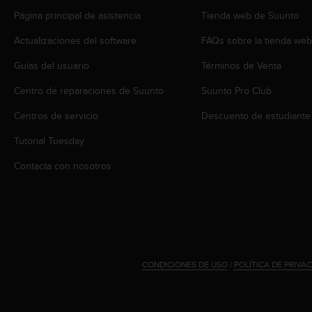
s
Página principal de asistencia
Tienda web de Suunto
,
W
Actualizaciones del software
FAQs sobre la tienda we
C
A
Guías del usuario
Términos de Venta
G
Centro de reparaciones de Suunto
Suunto Pro Club
)
2
Centros de servicio
Descuento de estudiante
.
0
Tutorial Tuesday
y
o
Contacta con nosotros
t
r
a
s
n
o
r
CONDICIONES DE USO
|
POLÍTICA DE PRIVA
m
a
s