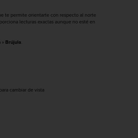
ue te permite orientarte con respecto al norte
porciona lecturas exactas aunque no esté en
n
»
Brújula
.
 para cambiar de vista