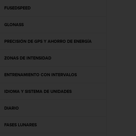
i
o
FUSEDSPEED
w
e
GLONASS
b
d
e
PRECISIÓN DE GPS Y AHORRO DE ENERGÍA
a
c
u
ZONAS DE INTENSIDAD
e
r
d
ENTRENAMIENTO CON INTERVALOS
o
c
IDIOMA Y SISTEMA DE UNIDADES
o
n
l
DIARIO
a
s
P
FASES LUNARES
a
u