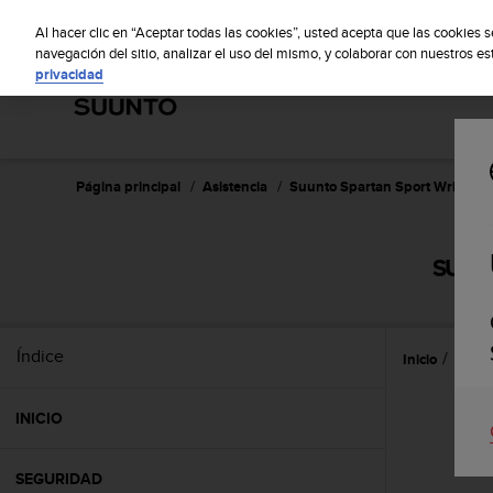
S
Sus
u
Al hacer clic en “Aceptar todas las cookies”, usted acepta que las cookies 
u
navegación del sitio, analizar el uso del mismo, y colaborar con nuestros e
privacidad
n
t
o
m
a
n
Página principal
Asistencia
Suunto Spartan Sport Wrist HR
t
i
e
SUUNT
n
e
s
u
Índice
Inicio
Caract
c
o
m
INICIO
p
r
o
SEGURIDAD