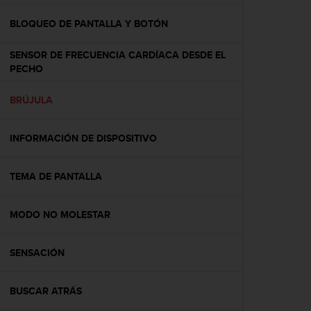
c
o
BLOQUEO DE PANTALLA Y BOTÓN
n
f
SENSOR DE FRECUENCIA CARDÍACA DESDE EL
o
PECHO
r
m
BRÚJULA
i
d
a
INFORMACIÓN DE DISPOSITIVO
d
A
A
TEMA DE PANTALLA
e
n
MODO NO MOLESTAR
e
s
t
SENSACIÓN
e
s
i
BUSCAR ATRÁS
t