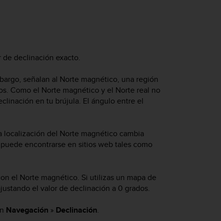
or de declinación exacto.
mbargo, señalan al Norte magnético, una región
os. Como el Norte magnético y el Norte real no
linación en tu brújula. El ángulo entre el
La localización del Norte magnético cambia
o puede encontrarse en sitios web tales como
on el Norte magnético. Si utilizas un mapa de
justando el valor de declinación a 0 grados.
en
Navegación
»
Declinación
.