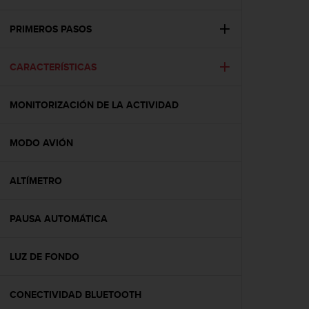
m
i
s
PRIMEROS PASOS
o
d
CARACTERÍSTICAS
e
a
l
MONITORIZACIÓN DE LA ACTIVIDAD
c
a
n
MODO AVIÓN
z
a
r
ALTÍMETRO
e
l
PAUSA AUTOMÁTICA
n
i
v
LUZ DE FONDO
e
l
d
CONECTIVIDAD BLUETOOTH
e