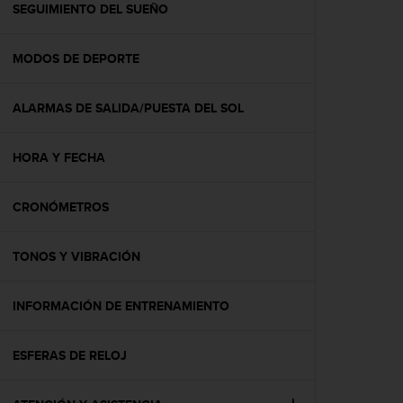
c
SEGUIMIENTO DEL SUEÑO
o
n
MODOS DE DEPORTE
t
e
n
ALARMAS DE SALIDA/PUESTA DEL SOL
i
d
o
HORA Y FECHA
w
e
b
CRONÓMETROS
(
W
TONOS Y VIBRACIÓN
e
b
C
INFORMACIÓN DE ENTRENAMIENTO
o
n
t
ESFERAS DE RELOJ
e
n