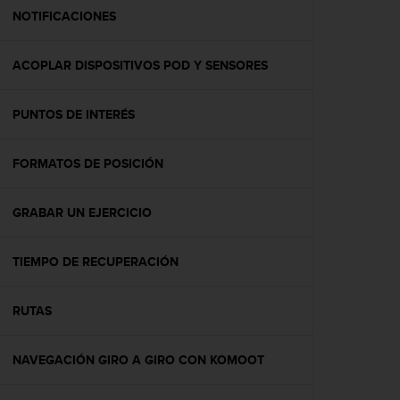
t
NOTIFICACIONES
a
s
ACOPLAR DISPOSITIVOS POD Y SENSORES
d
e
a
PUNTOS DE INTERÉS
c
c
e
FORMATOS DE POSICIÓN
s
i
b
GRABAR UN EJERCICIO
i
l
TIEMPO DE RECUPERACIÓN
i
d
a
RUTAS
d
p
a
NAVEGACIÓN GIRO A GIRO CON KOMOOT
r
a