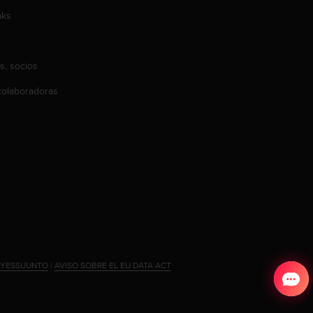
aks
s, socios
olaboradoras
#YESSUUNTO
|
AVISO SOBRE EL EU DATA ACT