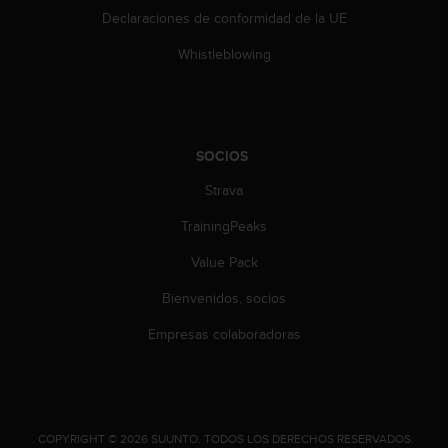
t
Declaraciones de conformidad de la UE
A
c
Whistleblowing
c
e
s
s
i
SOCIOS
b
i
Strava
l
i
TrainingPeaks
t
y
Value Pack
G
Bienvenidos, socios
u
i
Empresas colaboradoras
d
e
l
i
n
.
COPYRIGHT © 2026 SUUNTO.
TODOS LOS DERECHOS RESERVADOS.
e