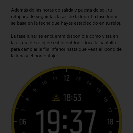
m
i
Además de las horas de salida y puesta de sol, tu
s
reloj puede seguir las fases de la luna. La fase lunar
o
se basa en la fecha que hayas establecido en tu reloj.
d
e
La fase lunar se encuentra disponible como vista en
a
l
la esfera de reloj de estilo outdoor. Toca la pantalla
c
para cambiar la fila inferior hasta que veas el icono de
a
la luna y el porcentaje.
n
z
a
r
e
l
n
i
v
e
l
d
e