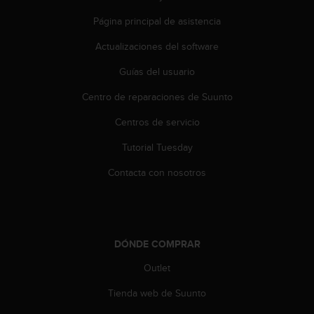
t
Página principal de asistencia
a
s
Actualizaciones del software
d
e
Guías del usuario
a
c
Centro de reparaciones de Suunto
c
Centros de servicio
e
s
Tutorial Tuesday
i
b
Contacta con nosotros
i
l
i
d
a
DÓNDE COMPRAR
d
p
Outlet
a
r
Tienda web de Suunto
a