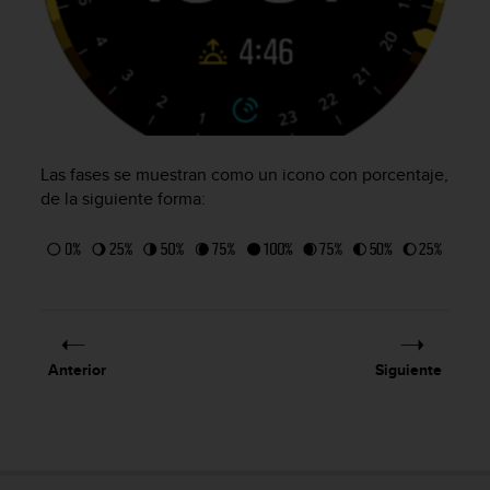
c
o
n
f
o
r
m
i
Las fases se muestran como un icono con porcentaje,
d
de la siguiente forma:
a
d
A
A
e
n
e
s
Anterior
Siguiente
t
e
s
i
t