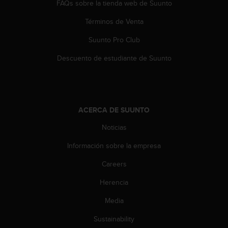
FAQs sobre la tienda web de Suunto
c
o
Términos de Venta
n
t
Suunto Pro Club
e
n
Descuento de estudiante de Suunto
i
d
o
w
e
ACERCA DE SUUNTO
b
(
Noticias
W
Información sobre la empresa
e
b
Careers
C
o
Herencia
n
t
Media
e
n
Sustainability