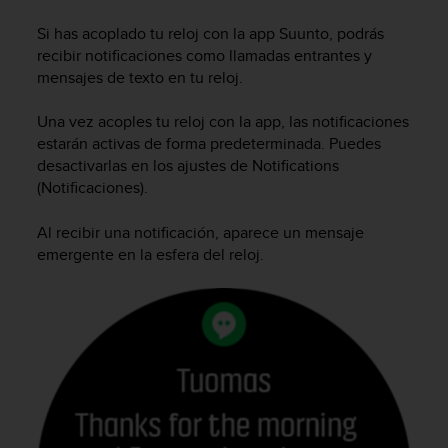
m
i
Si has acoplado tu reloj con la app Suunto, podrás
s
recibir notificaciones como llamadas entrantes y
o
mensajes de texto en tu reloj.
d
e
Una vez acoples tu reloj con la app, las notificaciones
a
l
estarán activas de forma predeterminada. Puedes
c
desactivarlas en los ajustes de Notifications
a
(Notificaciones).
n
z
Al recibir una notificación, aparece un mensaje
a
emergente en la esfera del reloj.
r
e
l
n
i
v
e
l
d
e