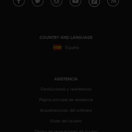
t
a
s
d
e
a
COUNTRY AND LANGUAGE
c
c
España
e
s
i
b
i
ASISTENCIA
l
i
Devoluciones y reembolsos
d
a
Página principal de asistencia
d
Actualizaciones del software
p
a
Guías del usuario
r
a
Centro de reparaciones de Suunto