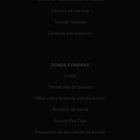
c
o
Centros de servicio
n
t
Tutorial Tuesday
e
Contacta con nosotros
n
i
d
o
w
DÓNDE COMPRAR
e
b
Outlet
(
W
Tienda web de Suunto
e
b
FAQs sobre la tienda web de Suunto
C
o
Términos de Venta
n
Suunto Pro Club
t
e
Descuento de estudiante de Suunto
n