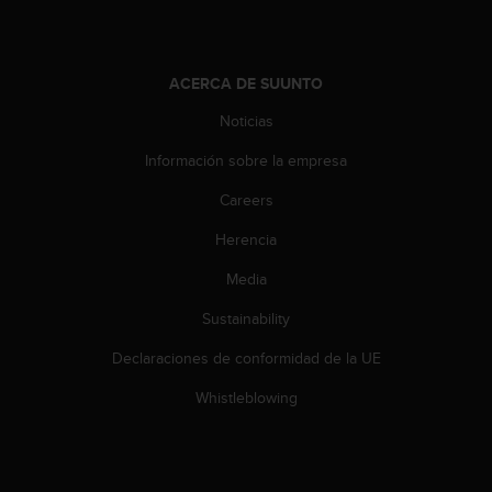
t
A
c
c
ACERCA DE SUUNTO
e
s
Noticias
s
i
Información sobre la empresa
b
i
Careers
l
Herencia
i
t
Media
y
G
Sustainability
u
i
Declaraciones de conformidad de la UE
d
e
Whistleblowing
l
i
n
e