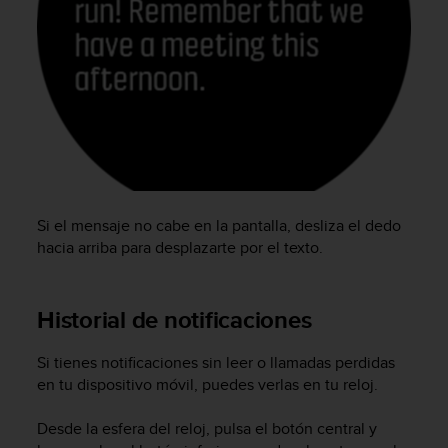
c
o
n
f
o
r
m
i
d
a
d
Si el mensaje no cabe en la pantalla, desliza el dedo
A
hacia arriba para desplazarte por el texto.
A
e
n
Historial de notificaciones
e
s
t
Si tienes notificaciones sin leer o llamadas perdidas
e
en tu dispositivo móvil, puedes verlas en tu reloj.
s
i
Desde la esfera del reloj, pulsa el botón central y
t