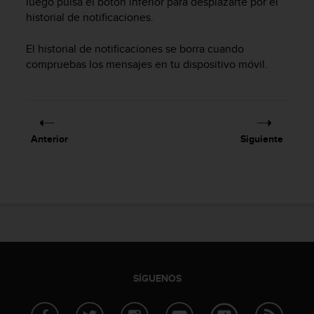
luego pulsa el botón inferior para desplazarte por el
i
historial de notificaciones.
o
w
e
El historial de notificaciones se borra cuando
b
compruebas los mensajes en tu dispositivo móvil.
d
e
a
c
u
Anterior
Siguiente
e
r
d
o
c
o
n
l
a
s
SÍGUENOS
P
a
u