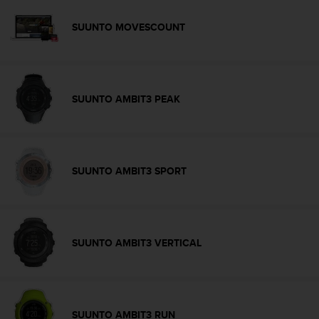
d
e
SUUNTO MOVESCOUNT
a
c
c
e
s
SUUNTO AMBIT3 PEAK
i
b
i
l
i
SUUNTO AMBIT3 SPORT
d
a
d
.
P
SUUNTO AMBIT3 VERTICAL
o
n
t
e
e
SUUNTO AMBIT3 RUN
n