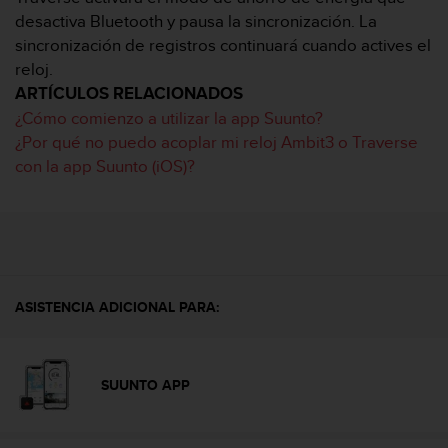
s
desactiva Bluetooth y pausa la sincronización. La
,
sincronización de registros continuará cuando actives el
W
reloj.
C
ARTÍCULOS RELACIONADOS
A
G
¿Cómo comienzo a utilizar la app Suunto?
)
¿Por qué no puedo acoplar mi reloj Ambit3 o Traverse
2
con la app Suunto (iOS)?
.
0
y
o
t
r
a
ASISTENCIA ADICIONAL PARA:
s
n
o
r
SUUNTO APP
m
a
s