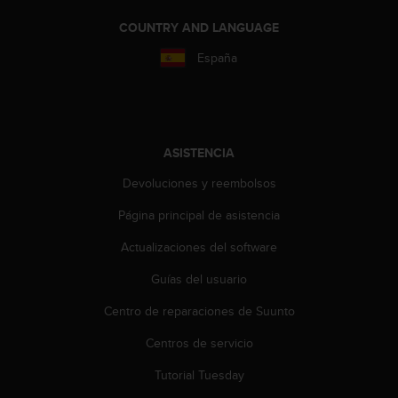
n
t
COUNTRY AND LANGUAGE
o
España
d
e
S
e
r
v
ASISTENCIA
i
Devoluciones y reembolsos
c
i
Página principal de asistencia
o
a
Actualizaciones del software
l
C
Guías del usuario
l
i
Centro de reparaciones de Suunto
e
Centros de servicio
n
t
Tutorial Tuesday
e