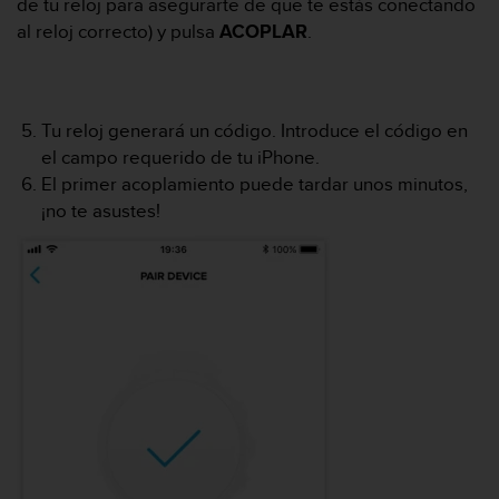
de tu reloj para asegurarte de que te estás conectando
i
o
al reloj correcto) y pulsa
ACOPLAR
.
w
e
b
d
Tu reloj generará un código. Introduce el código en
e
el campo requerido de tu iPhone.
a
El primer acoplamiento puede tardar unos minutos,
c
u
¡no te asustes!
e
r
d
o
c
o
n
l
a
s
P
a
u