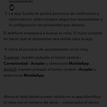
acoplamiento
c
o
n
La app Suunto te pedirá permisos de notificación y
f
optimización; selecciónalos según tus necesidades y
o
la configuración de privacidad que desees.
r
m
El teléfono empezará a buscar tu reloj. El truco consiste
i
en hacer que el dispositivo sea visible para la app:
d
a
Inicia el proceso de acoplamiento en tu reloj:
d
A
Traverse
: mantén pulsado el botón central
-
A
Conectividad - Acoplar
y selecciona
MobileApp.
e
Ambit3
: mantén pulsado el botón central
- Acoplar
y
n
e
selecciona
MobileApp.
s
t
e
s
Ahora el reloj debería estar visible en la app (identifica
i
el reloj con el número de serie – comprueba el dorso
t