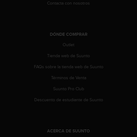
e
Contacta con nosotros
n
E
E
.
DÓNDE COMPRAR
U
U
Outlet
.
e
Tienda web de Suunto
n
FAQs sobre la tienda web de Suunto
e
l
Términos de Venta
+
1
Suunto Pro Club
8
5
Descuento de estudiante de Suunto
5
2
5
8
0
ACERCA DE SUUNTO
9