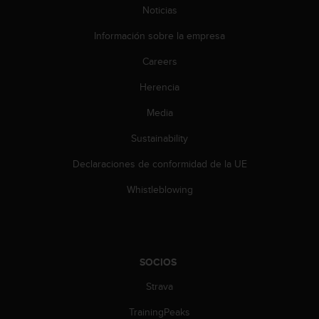
0
Noticias
0
Información sobre la empresa
(
l
Careers
l
a
Herencia
m
a
Media
d
a
Sustainability
g
Declaraciones de conformidad de la UE
r
a
Whistleblowing
t
u
i
t
a
SOCIOS
)
s
Strava
i
t
TrainingPeaks