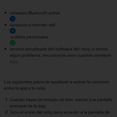
m
i
s
conexión Bluetooth activa
o
d
conexión a Internet: wifi
e
a
o datos personales
l
c
a
versión actualizada del software del reloj; si tienes
n
algún problema, encontrarás unos cuantos consejos
z
aquí
a
r
e
l
Los siguientes pasos te ayudarán a activar la conexión
n
entre la app y tu reloj:
i
v
Cuando hayas terminado de leer, vuelve a la pantalla
e
l
principal de la app.
d
Toca el icono del reloj para acceder a la pantalla de
e