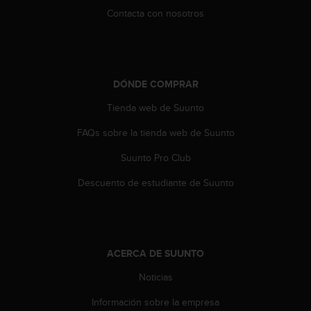
t
Contacta con nosotros
a
s
d
e
a
DÓNDE COMPRAR
c
Tienda web de Suunto
c
e
FAQs sobre la tienda web de Suunto
s
i
Suunto Pro Club
b
i
Descuento de estudiante de Suunto
l
i
d
a
d
ACERCA DE SUUNTO
p
a
Noticias
r
Información sobre la empresa
a