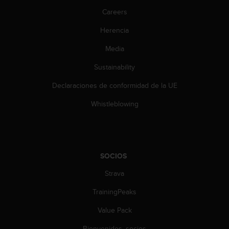
c
Careers
o
n
Herencia
t
e
Media
n
i
Sustainability
d
Declaraciones de conformidad de la UE
o
w
Whistleblowing
e
b
(
W
e
SOCIOS
b
C
Strava
o
n
TrainingPeaks
t
e
Value Pack
n
Bienvenidos, socios