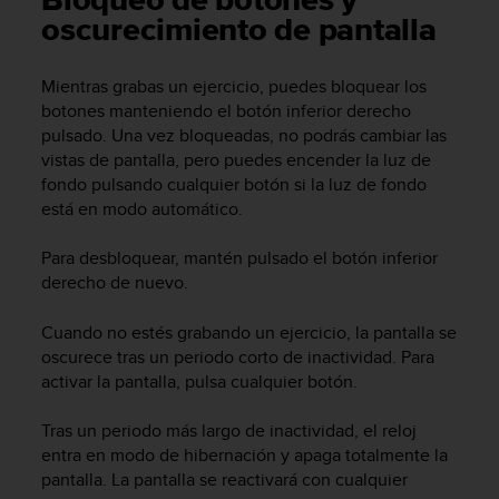
Bloqueo de botones y
m
oscurecimiento de pantalla
i
s
o
Mientras grabas un ejercicio, puedes bloquear los
d
botones manteniendo el botón inferior derecho
e
pulsado. Una vez bloqueadas, no podrás cambiar las
a
l
vistas de pantalla, pero puedes encender la luz de
c
fondo pulsando cualquier botón si la luz de fondo
a
está en modo automático.
n
z
Para desbloquear, mantén pulsado el botón inferior
a
derecho de nuevo.
r
e
Cuando no estés grabando un ejercicio, la pantalla se
l
oscurece tras un periodo corto de inactividad. Para
n
activar la pantalla, pulsa cualquier botón.
i
v
e
Tras un periodo más largo de inactividad, el reloj
l
entra en modo de hibernación y apaga totalmente la
d
pantalla. La pantalla se reactivará con cualquier
e