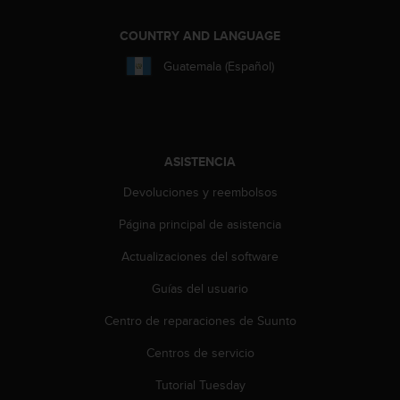
i
o
COUNTRY AND LANGUAGE
w
e
Guatemala (Español)
b
d
e
a
c
ASISTENCIA
u
e
Devoluciones y reembolsos
r
d
Página principal de asistencia
o
c
Actualizaciones del software
o
Guías del usuario
n
l
Centro de reparaciones de Suunto
a
s
Centros de servicio
P
a
Tutorial Tuesday
u