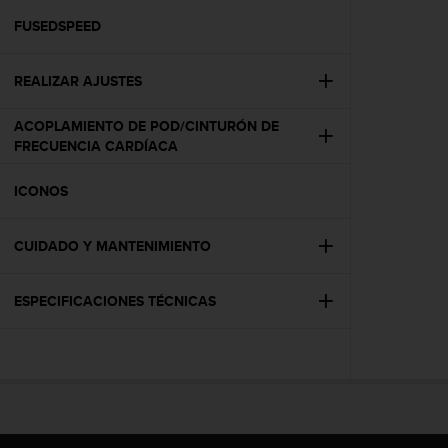
i
o
FUSEDSPEED
w
e
REALIZAR AJUSTES
b
d
e
ACOPLAMIENTO DE POD/CINTURÓN DE
a
FRECUENCIA CARDÍACA
c
u
ICONOS
e
r
d
CUIDADO Y MANTENIMIENTO
o
c
ESPECIFICACIONES TÉCNICAS
o
n
l
a
s
P
a
u