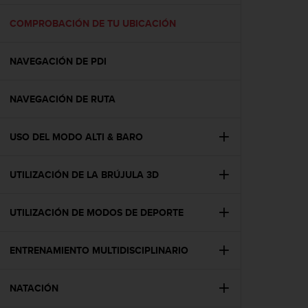
c
o
COMPROBACIÓN DE TU UBICACIÓN
n
f
NAVEGACIÓN DE PDI
o
r
m
NAVEGACIÓN DE RUTA
i
d
a
USO DEL MODO ALTI & BARO
d
A
A
UTILIZACIÓN DE LA BRÚJULA 3D
e
n
UTILIZACIÓN DE MODOS DE DEPORTE
e
s
t
ENTRENAMIENTO MULTIDISCIPLINARIO
e
s
i
NATACIÓN
t