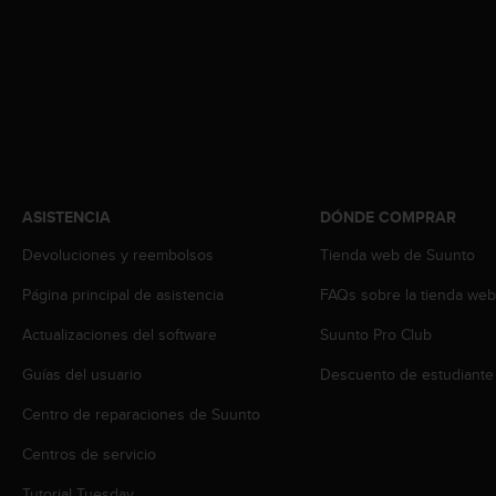
t
a
s
d
e
a
c
c
e
ASISTENCIA
DÓNDE COMPRAR
s
i
Devoluciones y reembolsos
Tienda web de Suunto
b
i
Página principal de asistencia
FAQs sobre la tienda we
l
i
Actualizaciones del software
Suunto Pro Club
d
a
Guías del usuario
Descuento de estudiante
d
Centro de reparaciones de Suunto
p
a
Centros de servicio
r
a
Tutorial Tuesday