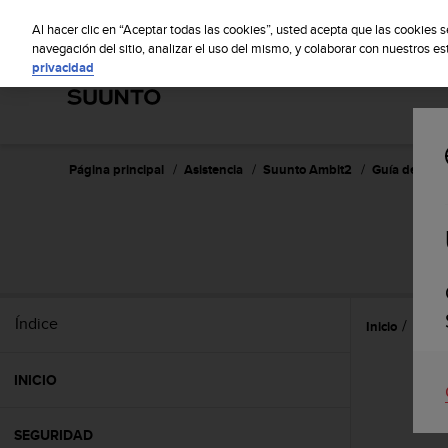
S
S
u
Al hacer clic en “Aceptar todas las cookies”, usted acepta que las cookies 
u
navegación del sitio, analizar el uso del mismo, y colaborar con nuestros e
privacidad
n
t
o
m
a
n
Página principal
Asistencia
Suunto Ambit2
Guía del usua
t
i
e
n
e
s
u
Índice
Inicio
Nave
c
o
m
INICIO
p
r
o
SEGURIDAD