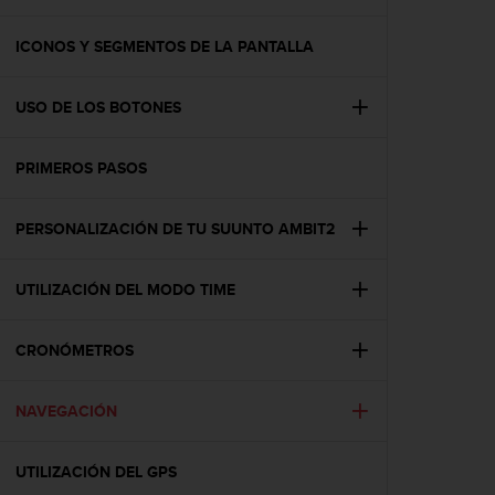
m
i
s
ICONOS Y SEGMENTOS DE LA PANTALLA
o
d
USO DE LOS BOTONES
e
a
l
PRIMEROS PASOS
c
a
n
PERSONALIZACIÓN DE TU SUUNTO AMBIT2
z
a
r
UTILIZACIÓN DEL MODO TIME
e
l
CRONÓMETROS
n
i
v
NAVEGACIÓN
e
l
d
UTILIZACIÓN DEL GPS
e