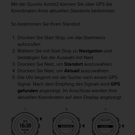
i
Mit der
Suunto Ambit2
können Sie über GPS die
t
Koordinaten Ihres aktuellen Standorts bestimmen.
ä
t
So bestimmen Sie Ihren Standort:
s
s
t
Drücken Sie
Start Stop
, um das Startmenü
u
aufzurufen.
f
Blättern Sie mit
Start Stop
zu
Navigation
und
e
bestätigen Sie die Auswahl mit
Next
.
A
Drücken Sie
Next
, um
Standort
auszuwählen.
A
Drücken Sie
Next
, um
Aktuell
auszuwählen.
d
Die Uhr beginnt mit der Suche nach einem GPS-
i
Signal. Nach dem Empfang des Signals wird
GPS
e
gefunden
angezeigt. Im Anschluss werden Ihre
s
aktuellen Koordinaten auf dem Display angezeigt.
e
r
W
e
b
s
i