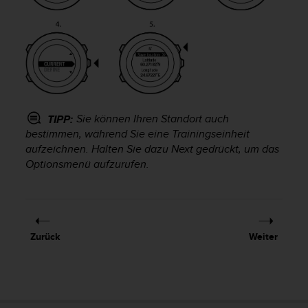
t
e
m
i
t
d
e
n
Sie können Ihren Standort auch
TIPP:
W
e
bestimmen, während Sie eine Trainingseinheit
b
aufzeichnen. Halten Sie dazu
Next
gedrückt, um das
C
Optionsmenü aufzurufen.
o
n
t
e
n
Zurück
Weiter
t
A
c
c
e