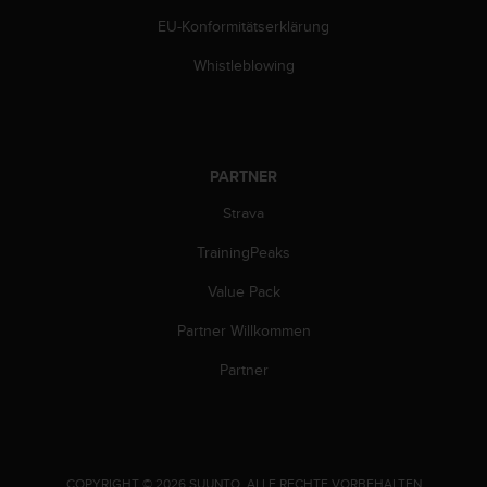
s
n
EU-Konformitätserklärung
o
Whistleblowing
r
m
e
n
a
n
PARTNER
.
Strava
S
o
TrainingPeaks
l
l
Value Pack
t
e
Partner Willkommen
s
Partner
t
d
u
P
r
o
.
COPYRIGHT © 2026 SUUNTO.
ALLE RECHTE VORBEHALTEN.