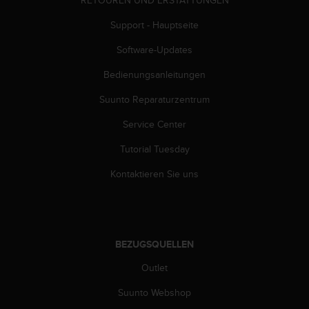
RETOUREN UND ERSTATTUNGEN
G
Support - Hauptseite
)
2
Software-Updates
.
0
Bedienungsanleitungen
s
o
Suunto Reparaturzentrum
w
i
Service Center
e
Tutorial Tuesday
d
e
Kontaktieren Sie uns
r
E
r
f
ü
BEZUGSQUELLEN
l
l
Outlet
u
n
Suunto Webshop
g