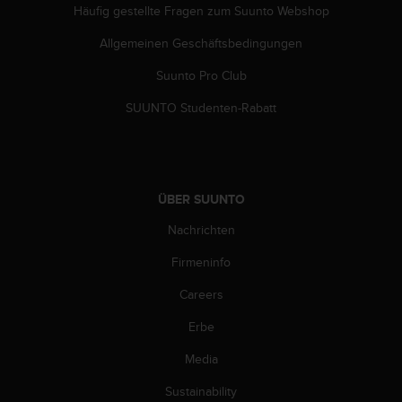
w
Häufig gestellte Fragen zum Suunto Webshop
e
Allgemeinen Geschäftsbedingungen
i
t
Suunto Pro Club
e
r
SUUNTO Studenten-Rabatt
e
r
Z
u
g
ÜBER SUUNTO
ä
n
Nachrichten
g
l
Firmeninfo
i
Careers
c
h
Erbe
k
e
Media
i
t
Sustainability