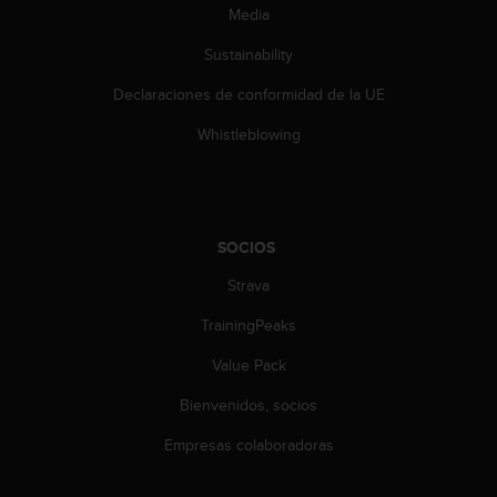
Media
s
,
Sustainability
W
C
Declaraciones de conformidad de la UE
A
G
Whistleblowing
)
2
.
0
y
SOCIOS
o
t
Strava
r
TrainingPeaks
a
s
Value Pack
n
o
Bienvenidos, socios
r
m
Empresas colaboradoras
a
s