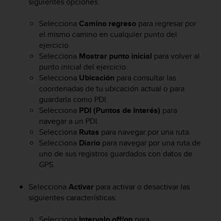
siguientes opciones:
c
o
Selecciona
Camino regreso
para regresar por
n
el mismo camino en cualquier punto del
f
ejercicio.
o
Selecciona
Mostrar punto inicial
para volver al
r
m
punto inicial del ejercicio.
i
Selecciona
Ubicación
para consultar las
d
coordenadas de tu ubicación actual o para
a
guardarla como PDI.
d
Selecciona
PDI (Puntos de Interés)
para
A
navegar a un PDI.
A
Selecciona
Rutas
para navegar por una ruta.
e
Selecciona
Diario
para navegar por una ruta de
n
uno de sus registros guardados con datos de
e
GPS.
s
t
e
Selecciona
Activar
para activar o desactivar las
s
siguientes características:
i
t
Selecciona
Intervalo off/on
para