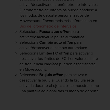
i
activar/desactivar el cronómetro de intervalos.
o
El cronómetro de intervalos puede añadirse a
w
los modos de deporte personalizados de
e
Movescount. Encontrarás más información en
b
d
Uso del cronómetro de intervalos
.
e
Selecciona
Pausa auto off/on
para
a
activar/desactivar la pausa automática.
c
Selecciona
Cambio auto off/on
para
u
activar/desactivar el cambio automático.
e
Selecciona
Límites FC off/on
para activar o
r
desactivar los límites de FC. Los valores límite
d
de frecuencia cardíaca pueden especificarse
o
en Movescount.
c
Selecciona
Brújula off/on
para activar o
o
n
desactivar la brújula. Cuando la brújula está
l
activada durante el ejercicio, se muestra como
a
una pantalla adicional tras el modo de deporte.
s
P
a
u