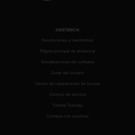
c
o
n
t
e
ASISTENCIA
n
i
Devoluciones y reembolsos
d
Página principal de asistencia
o
w
Actualizaciones del software
e
b
Guías del usuario
(
W
Centro de reparaciones de Suunto
e
b
Centros de servicio
C
Tutorial Tuesday
o
n
Contacta con nosotros
t
e
n