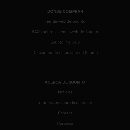
t
A
DÓNDE COMPRAR
c
c
Tienda web de Suunto
e
s
FAQs sobre la tienda web de Suunto
s
i
Suunto Pro Club
b
Descuento de estudiante de Suunto
i
l
i
t
y
G
ACERCA DE SUUNTO
u
Noticias
i
d
Información sobre la empresa
e
l
Careers
i
n
Herencia
e