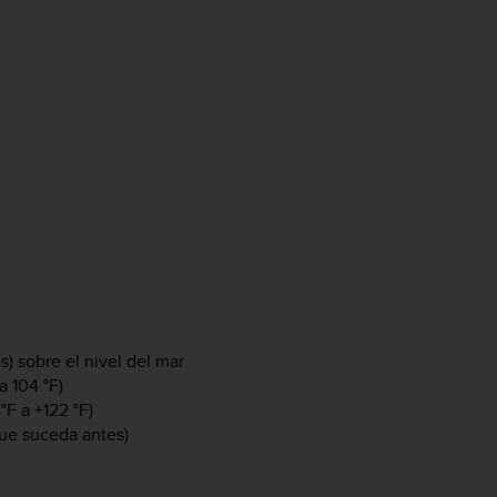
) sobre el nivel del mar
a 104 °F)
F a +122 °F)
ue suceda antes)