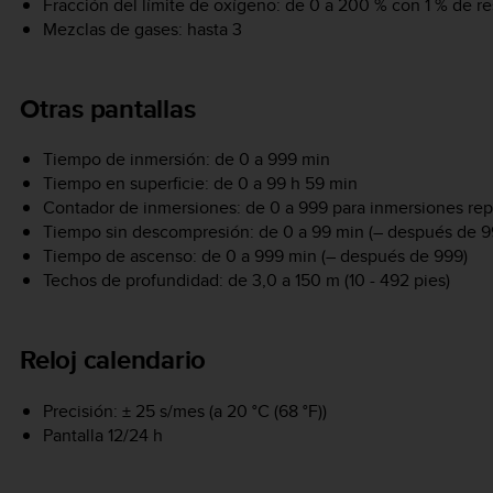
Fracción del límite de oxígeno: de 0 a 200 % con 1 % de r
Mezclas de gases: hasta 3
Otras pantallas
Tiempo de inmersión: de 0 a 999 min
Tiempo en superficie: de 0 a 99 h 59 min
Contador de inmersiones: de 0 a 999 para inmersiones repe
Tiempo sin descompresión: de 0 a 99 min (– después de 9
Tiempo de ascenso: de 0 a 999 min (– después de 999)
Techos de profundidad: de 3,0 a 150 m (10 - 492 pies)
Reloj calendario
Precisión: ± 25 s/mes (a 20 °C (68 °F))
Pantalla 12/24 h