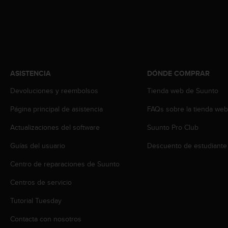
s
,
W
C
A
G
)
ASISTENCIA
DÓNDE COMPRAR
2
.
Devoluciones y reembolsos
Tienda web de Suunto
0
y
Página principal de asistencia
FAQs sobre la tienda we
o
Actualizaciones del software
Suunto Pro Club
t
r
Guías del usuario
Descuento de estudiante
a
s
Centro de reparaciones de Suunto
n
o
Centros de servicio
r
m
Tutorial Tuesday
a
Contacta con nosotros
s