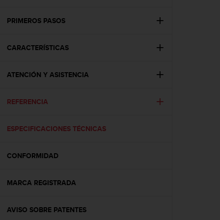
m
i
s
PRIMEROS PASOS
o
d
CARACTERÍSTICAS
e
a
l
ATENCIÓN Y ASISTENCIA
c
a
n
REFERENCIA
z
a
r
ESPECIFICACIONES TÉCNICAS
e
l
CONFORMIDAD
n
i
v
MARCA REGISTRADA
e
l
d
AVISO SOBRE PATENTES
e