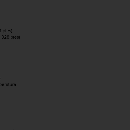
 pies)
 328 pies)
)
peratura