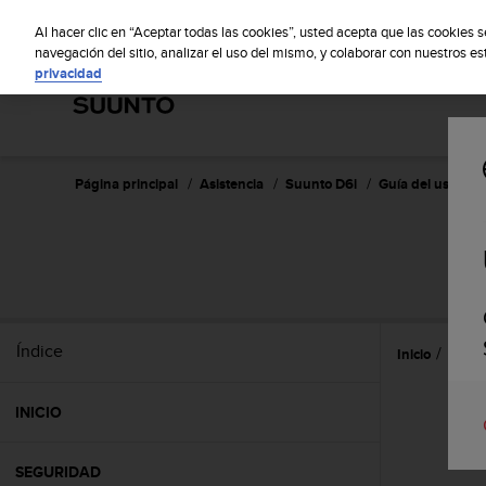
S
S
u
Al hacer clic en “Aceptar todas las cookies”, usted acepta que las cookies 
u
navegación del sitio, analizar el uso del mismo, y colaborar con nuestros e
privacidad
n
t
o
m
a
n
Página principal
Asistencia
Suunto D6i
Guía del usuario 
t
i
e
n
e
s
u
Índice
Inicio
Refer
c
o
m
INICIO
p
r
o
SEGURIDAD