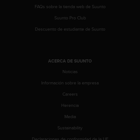
e
n
FAQs sobre la tienda web de Suunto
E
Suunto Pro Club
E
.
Descuento de estudiante de Suunto
U
U
.
e
ACERCA DE SUUNTO
n
e
Noticias
l
+
Información sobre la empresa
1
8
Careers
5
Herencia
5
2
Media
5
8
Sustainability
0
9
Declaraciones de conformidad de la UE