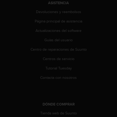
n
ASISTENCIA
t
Devoluciones y reembolsos
o
d
Página principal de asistencia
e
S
Actualizaciones del software
e
r
Guías del usuario
v
i
Centro de reparaciones de Suunto
c
Centros de servicio
i
o
Tutorial Tuesday
a
l
Contacta con nosotros
C
l
i
e
n
DÓNDE COMPRAR
t
e
Tienda web de Suunto