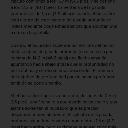
cálculo comienza a los 15,7 m (51,5 pies) y se detiene
s
a los 12,2 m (40,0 pies). La ventana de la parada
,
profunda es de 1,5 m (4,9 pies) y cuando el buceador
W
está dentro de este margen de parada profunda se
C
indica mediante dos flechas blancas que apuntan una
A
a otra en la pantalla.
G
)
2
Cuando el buceador asciende por encima del techo
.
de la ventana de parada profunda (en este caso por
0
encima de 14,2 m [46,6 pies]) una flecha amarilla
y
apuntando hacia abajo indica que la profundidad no
o
es la óptima y se recomienda descender. El número
t
del objetivo de profundidad para la parada profunda
r
también se pone amarillo.
a
s
n
Si el buceador sigue ascendiendo, después de 0,5 m
o
(1,6 pies), una flecha roja apuntando hacia abajo y una
r
alarma advierten al buceador que es preciso
m
descender inmediatamente. El cálculo de la parada
a
profunda sigue funcionando durante otros 1,5 m (4,9
s
pies) hacia arriba, pero se detiene si se asciende más