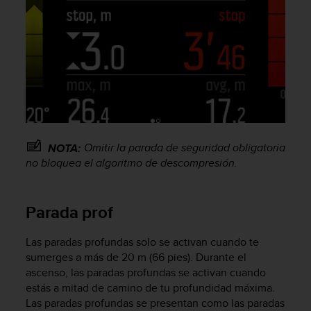
t
a
s
d
e
a
c
c
e
s
Omitir la parada de seguridad obligatoria
NOTA:
i
no bloquea el algoritmo de descompresión.
b
i
l
i
Parada prof
d
a
Las paradas profundas solo se activan cuando te
d
sumerges a más de 20 m (66 pies). Durante el
p
ascenso, las paradas profundas se activan cuando
a
estás a mitad de camino de tu profundidad máxima.
r
Las paradas profundas se presentan como las paradas
a