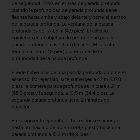
c
de seguridad. Estás en el área de parada profunda
o
cuando la profundidad de parada profunda tiene
n
flechas hacia arriba y abajo delante y corre el tiempo
t
de la parada profunda. La ventana de la parada
e
profunda es de +/- 1,5 m (4,9 pies). El cálculo
n
comienza en el objetivo de profundidad para la
i
parada profunda más 0,5 m (1,6 pies). El cálculo
d
termina a - 3 m (-10 pies) por encima de la
o
profundidad de la parada profunda.
w
e
b
Puede haber más de una parada profunda durante el
(
ascenso. Por ejemplo, si te sumerges a 42 m (137,8
W
pies), la primera parada profunda se iniciará a 21 m
e
(68,9 pies) y la segunda, a 10,5 m (34,4 pies). La
b
segunda parada profunda tiene 2 minutos de
C
duración.
o
n
En el siguiente ejemplo, el buceador se sumerge
t
hasta un máximo de 30,4 m (99,7 pies) y hace una
e
parada profunda a 15,2 m (49,9 pies):
n