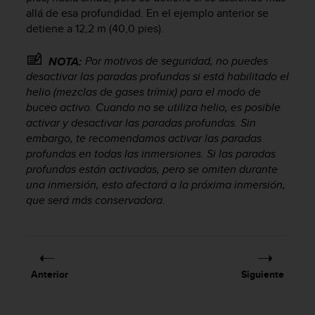
d
allá de esa profundidad. En el ejemplo anterior se
e
detiene a 12,2 m (40,0 pies).
a
c
Por motivos de seguridad, no puedes
c
NOTA:
e
desactivar las paradas profundas si está habilitado el
s
helio (mezclas de gases trímix) para el modo de
i
buceo activo. Cuando no se utiliza helio, es posible
b
activar y desactivar las paradas profundas. Sin
i
embargo, te recomendamos activar las paradas
l
profundas en todas las inmersiones. Si las paradas
i
profundas están activadas, pero se omiten durante
d
una inmersión, esto afectará a la próxima inmersión,
a
que será más conservadora.
d
.
P
o
n
t
Anterior
Siguiente
e
e
n