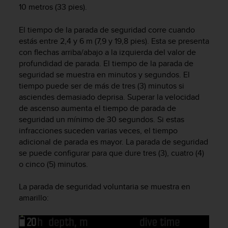
10 metros (33 pies).
c
o
n
El tiempo de la parada de seguridad corre cuando
f
estás entre 2,4 y 6 m (7,9 y 19,8 pies). Esta se presenta
o
con flechas arriba/abajo a la izquierda del valor de
r
profundidad de parada. El tiempo de la parada de
m
seguridad se muestra en minutos y segundos. El
i
tiempo puede ser de más de tres (3) minutos si
d
asciendes demasiado deprisa. Superar la velocidad
a
de ascenso aumenta el tiempo de parada de
d
seguridad un mínimo de 30 segundos. Si estas
A
A
infracciones suceden varias veces, el tiempo
e
adicional de parada es mayor. La parada de seguridad
n
se puede configurar para que dure tres (3), cuatro (4)
e
o cinco (5) minutos.
s
t
La parada de seguridad voluntaria se muestra en
e
amarillo:
s
i
t