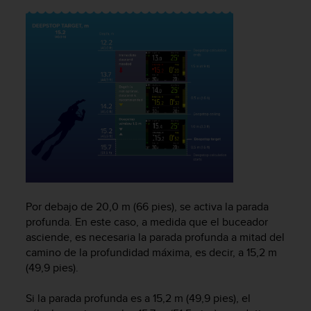
t
A
c
c
e
s
s
i
b
i
l
i
t
y
G
Por debajo de 20,0 m (66 pies), se activa la parada
u
profunda. En este caso, a medida que el buceador
i
asciende, es necesaria la parada profunda a mitad del
d
e
camino de la profundidad máxima, es decir, a 15,2 m
l
(49,9 pies).
i
n
Si la parada profunda es a 15,2 m (49,9 pies), el
e