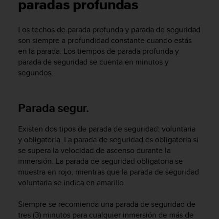
m
paradas profundas
i
s
Los techos de parada profunda y parada de seguridad
o
son siempre a profundidad constante cuando estás
d
e
en la parada. Los tiempos de parada profunda y
a
parada de seguridad se cuenta en minutos y
l
segundos.
c
a
n
Parada segur.
z
a
r
Existen dos tipos de parada de seguridad: voluntaria
e
y obligatoria. La parada de seguridad es obligatoria si
l
se supera la velocidad de ascenso durante la
n
inmersión. La parada de seguridad obligatoria se
i
muestra en rojo, mientras que la parada de seguridad
v
voluntaria se indica en amarillo.
e
l
Siempre se recomienda una parada de seguridad de
d
tres (3) minutos para cualquier inmersión de más de
e