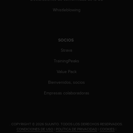
0
0
Whistleblowing
(
l
l
a
m
SOCIOS
a
Strava
d
a
TrainingPeaks
g
r
Value Pack
a
t
Bienvenidos, socios
u
i
Empresas colaboradoras
t
a
)
s
i
.
COPYRIGHT © 2026 SUUNTO.
TODOS LOS DERECHOS RESERVADOS.
t
CONDICIONES DE USO
|
POLÍTICA DE PRIVACIDAD
|
COOKIES
|