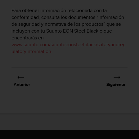
m
i
Para obtener información relacionada con la
s
conformidad, consulta los documentos “Información
o
de seguridad y normativa de los productos” que se
d
incluyen con tu
Suunto EON Steel Black
o que
e
encontrarás en
a
l
www.suunto.com/suuntoeonsteelblack/safetyandreg
c
ulatoryinformation
.
a
n
z
a
r
Anterior
Siguiente
e
l
n
i
v
e
l
d
e