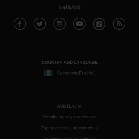
c
SÍGUENOS
o
n
f
o
r
m
i
d
a
COUNTRY AND LANGUAGE
d
A
Guatemala (Español)
A
e
n
e
s
ASISTENCIA
t
e
Devoluciones y reembolsos
s
Página principal de asistencia
i
t
Actualizaciones del software