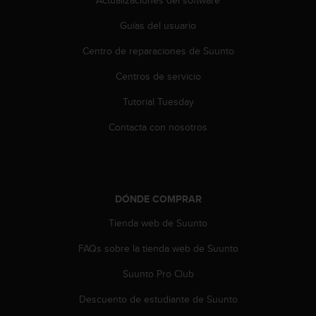
i
o
Guías del usuario
w
e
Centro de reparaciones de Suunto
b
d
Centros de servicio
e
Tutorial Tuesday
a
c
Contacta con nosotros
u
e
r
d
o
DÓNDE COMPRAR
c
o
Tienda web de Suunto
n
l
FAQs sobre la tienda web de Suunto
a
s
Suunto Pro Club
P
Descuento de estudiante de Suunto
a
u