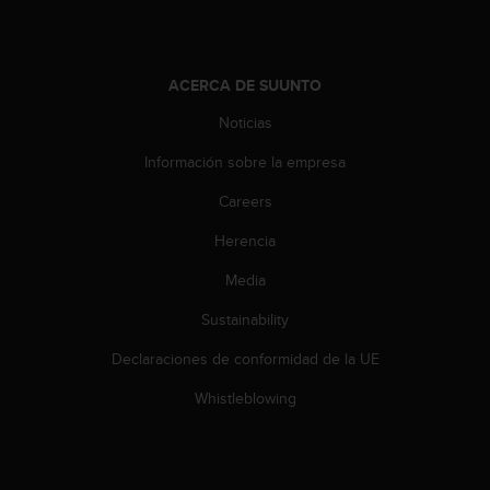
t
a
s
d
ACERCA DE SUUNTO
e
Noticias
a
c
Información sobre la empresa
c
e
Careers
s
i
Herencia
b
Media
i
l
Sustainability
i
d
Declaraciones de conformidad de la UE
a
d
Whistleblowing
p
a
r
a