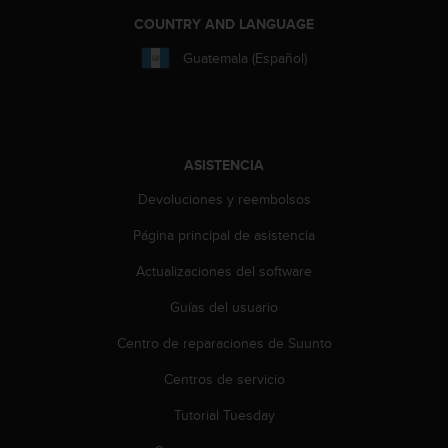
i
COUNTRY AND LANGUAGE
o
w
Guatemala (Español)
e
b
d
e
a
c
ASISTENCIA
u
Devoluciones y reembolsos
e
r
Página principal de asistencia
d
o
Actualizaciones del software
c
o
Guías del usuario
n
Centro de reparaciones de Suunto
l
a
Centros de servicio
s
P
Tutorial Tuesday
a
u