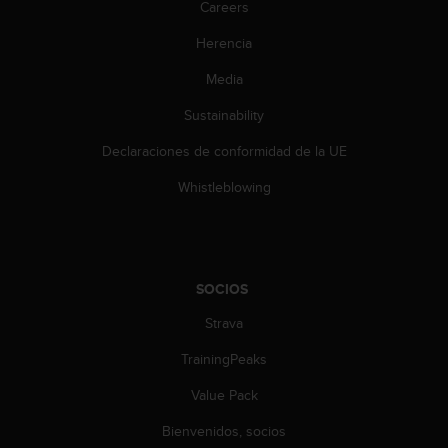
Careers
c
o
Herencia
n
t
Media
e
n
Sustainability
i
d
Declaraciones de conformidad de la UE
o
Whistleblowing
w
e
b
(
W
e
SOCIOS
b
Strava
C
o
TrainingPeaks
n
t
Value Pack
e
n
Bienvenidos, socios