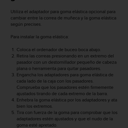
m
i
Utiliza el adaptador para goma elástica opcional para
s
cambiar entre la correa de muñeca y la goma elástica
o
d
según precises.
e
a
Para instalar la goma elástica:
l
c
Coloca el ordenador de buceo boca abajo.
a
Retira las correas presionando en un extremo del
n
pasador con un destornillador pequeño de cabeza
z
plana o herramienta para quitar pasadores.
a
Engancha los adaptadores para goma elástica de
r
e
cada lado de la caja con los pasadores.
l
Comprueba que los pasadores estén firmemente
n
ajustados tirando de cada extremo de la barra.
i
Enhebra la goma elástica por los adaptadores y ata
v
bien los extremos.
e
Tira con fuerza de la goma para comprobar que los
l
adaptadores estén ajustados y que el nudo de la
d
goma esté apretado.
e