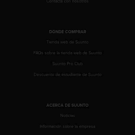
Contacta con nosotros
t
a
s
d
e
DÓNDE COMPRAR
a
c
Tienda web de Suunto
c
FAQs sobre la tienda web de Suunto
e
s
Suunto Pro Club
i
b
Descuento de estudiante de Suunto
i
l
i
d
a
ACERCA DE SUUNTO
d
p
Noticias
a
r
Información sobre la empresa
a