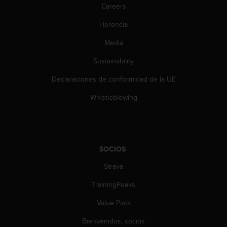
n
Careers
t
Herencia
o
d
Media
e
S
Sustainability
e
r
Declaraciones de conformidad de la UE
v
i
Whistleblowing
c
i
o
a
l
SOCIOS
C
Strava
l
i
TrainingPeaks
e
n
Value Pack
t
e
Bienvenidos, socios