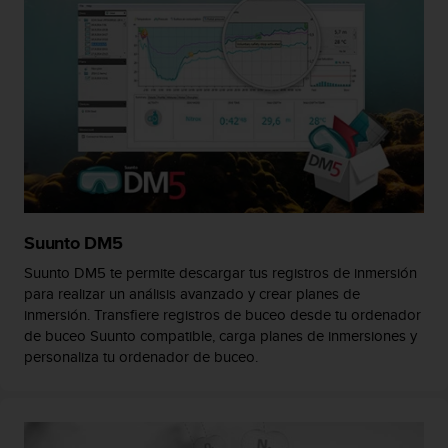
i
o
w
e
b
d
e
a
c
u
e
r
Suunto DM5
d
o
Suunto DM5 te permite descargar tus registros de inmersión
c
para realizar un análisis avanzado y crear planes de
o
inmersión. Transfiere registros de buceo desde tu ordenador
n
de buceo Suunto compatible, carga planes de inmersiones y
l
personaliza tu ordenador de buceo.
a
s
P
a
u