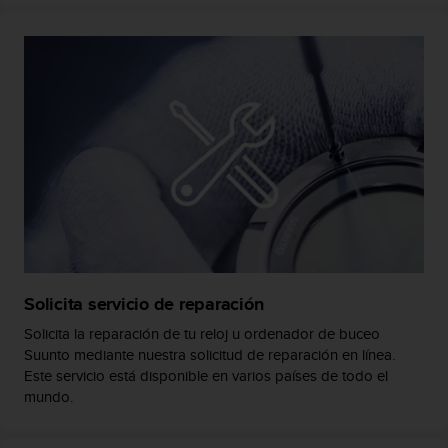
c
o
n
t
e
n
i
d
o
w
e
b
(
W
e
Solicita servicio de reparación
b
C
Solicita la reparación de tu reloj u ordenador de buceo
o
Suunto mediante nuestra solicitud de reparación en línea.
n
Este servicio está disponible en varios países de todo el
t
mundo.
e
n