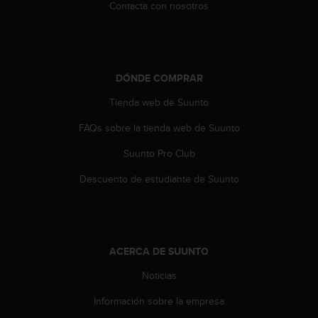
Contacta con nosotros
c
o
n
t
a
DÓNDE COMPRAR
c
t
Tienda web de Suunto
o
c
FAQs sobre la tienda web de Suunto
o
Suunto Pro Club
n
e
Descuento de estudiante de Suunto
l
d
e
p
a
ACERCA DE SUUNTO
r
t
Noticias
a
m
Información sobre la empresa
e