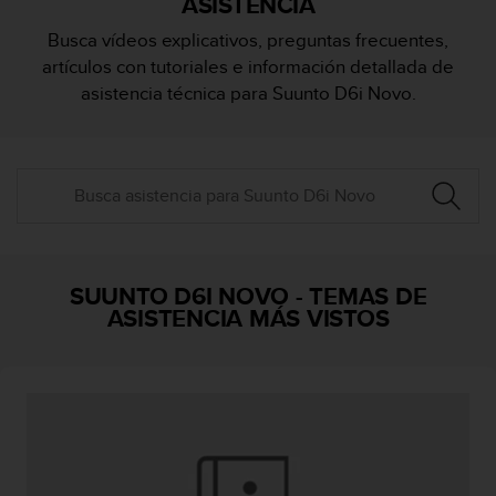
ASISTENCIA
m
i
Busca vídeos explicativos, preguntas frecuentes,
s
artículos con tutoriales e información detallada de
o
d
asistencia técnica para Suunto D6i Novo.
e
a
l
c
a
n
z
a
r
SUUNTO D6I NOVO
-
TEMAS DE
e
ASISTENCIA MÁS VISTOS
l
n
i
v
e
l
d
e