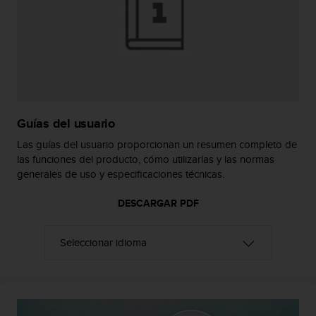
c
o
n
f
o
r
m
i
Guías del usuario
d
a
Las guías del usuario proporcionan un resumen completo de
d
las funciones del producto, cómo utilizarlas y las normas
A
generales de uso y especificaciones técnicas.
A
e
DESCARGAR PDF
n
e
s
t
e
s
i
t