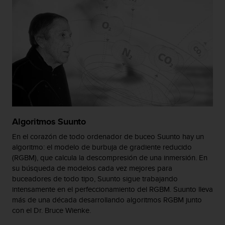
t
a
s
d
e
a
c
c
e
s
i
b
Algoritmos Suunto
i
En el corazón de todo ordenador de buceo Suunto hay un
l
algoritmo: el modelo de burbuja de gradiente reducido
i
(RGBM), que calcula la descompresión de una inmersión. En
d
su búsqueda de modelos cada vez mejores para
a
buceadores de todo tipo, Suunto sigue trabajando
d
intensamente en el perfeccionamiento del RGBM. Suunto lleva
p
a
más de una década desarrollando algoritmos RGBM junto
r
con el Dr. Bruce Wienke.
a