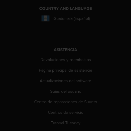
d
e
COUNTRY AND LANGUAGE
a
Guatemala (Español)
c
c
e
s
i
b
ASISTENCIA
i
Devoluciones y reembolsos
l
i
Página principal de asistencia
d
a
Actualizaciones del software
d
.
Guías del usuario
P
o
Centro de reparaciones de Suunto
n
Centros de servicio
t
e
Tutorial Tuesday
e
n