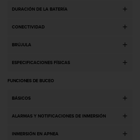
c
DURACIÓN DE LA BATERÍA
o
n
t
CONECTIVIDAD
a
c
t
BRÚJULA
o
c
o
ESPECIFICACIONES FÍSICAS
n
e
l
FUNCIONES DE BUCEO
d
e
BÁSICOS
p
a
r
ALARMAS Y NOTIFICACIONES DE INMERSIÓN
t
a
m
INMERSIÓN EN APNEA
e