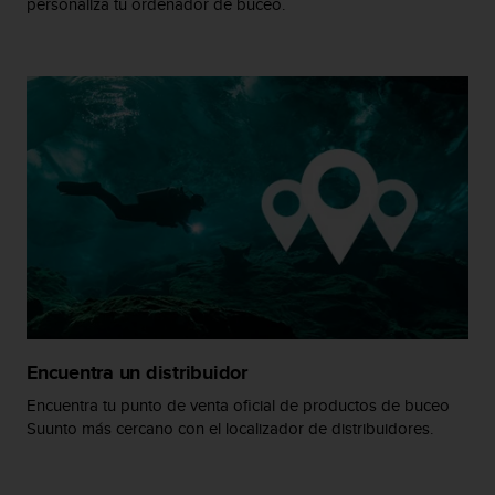
personaliza tu ordenador de buceo.
c
o
n
t
e
n
i
d
o
w
e
b
(
W
e
b
C
Encuentra un distribuidor
o
Encuentra tu punto de venta oficial de productos de buceo
n
Suunto más cercano con el localizador de distribuidores.
t
e
n