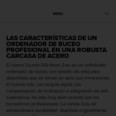
m
i
s
MENU
o
d
e
a
l
LAS CARACTERÍSTICAS DE UN
c
ORDENADOR DE BUCEO
a
PROFESIONAL EN UNA ROBUSTA
n
CARCASA DE ACERO
z
a
El nuevo Suunto D6i Novo Zulu es un sofisticado
r
ordenador de buceo con tamaño de reloj para
e
deportistas que se toman en serio sus inmersiones.
l
n
El Suunto D6i, con brújula digital con
i
compensación de inclinación e integración de aire
v
inalámbrica, ha sido muy bien recibido por los
e
buceadores profesionales. La correa Zulu de
l
d
extraordinaria durabilidad, diseñada originalmente
e