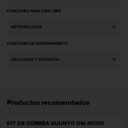
n
t
FUNCIONES PARA AIRE LIBRE
o
d
e
METEOROLOGÍA
S
e
r
FUNCIONES DE ENTRENAMIENTO
v
i
VELOCIDAD Y DISTANCIA
c
i
o
a
l
C
l
i
Productos recomendados
e
n
t
e
KIT DE CORREA SUUNTO D6I NOVO