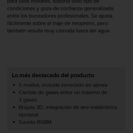
para usos militares, soporta todo tipo de
c
condiciones y goza de confianza generalizada
o
entre los buceadores profesionales. Se ajusta
n
f
fácilmente sobre el traje de neopreno, pero
o
también resulta muy cómoda fuera del agua.
r
m
i
d
a
d
A
Lo más destacado del producto
A
e
5 modos, incluida inmersión en apnea
n
Cambio de gases entre un máximo de
e
s
3 gases
t
Brújula 3D, integración de aire inalámbrica
e
opcional
s
Suunto RGBM
i
t