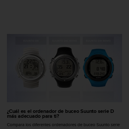
i
o
w
e
b
d
e
a
c
u
e
r
d
o
c
o
n
l
a
¿Cuál es el ordenador de buceo Suunto serie D
s
más adecuado para ti?
P
a
Compara los diferentes ordenadores de buceo Suunto serie
u