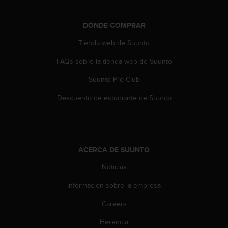
n
t
e
DÓNDE COMPRAR
n
Tienda web de Suunto
i
d
FAQs sobre la tienda web de Suunto
a
e
Suunto Pro Club
n
e
Descuento de estudiante de Suunto
s
t
e
s
i
ACERCA DE SUUNTO
t
Noticias
i
o
Información sobre la empresa
w
e
Careers
b
.
Herencia