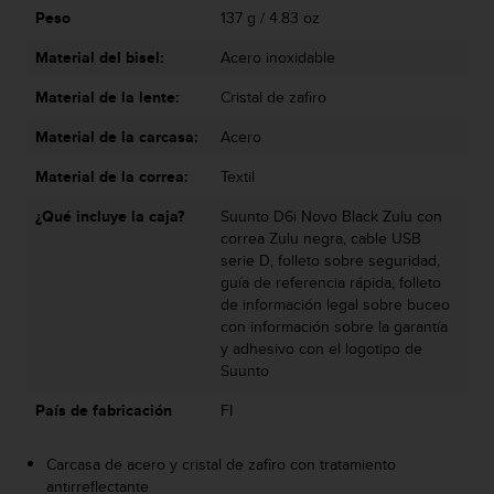
s
Peso
137 g / 4.83 oz
,
Material del bisel:
Acero inoxidable
W
C
Material de la lente:
Cristal de zafiro
A
G
Material de la carcasa:
Acero
)
2
Material de la correa:
Textil
.
0
¿Qué incluye la caja?
Suunto D6i Novo Black Zulu con
y
correa Zulu negra, cable USB
o
serie D, folleto sobre seguridad,
t
guía de referencia rápida, folleto
r
de información legal sobre buceo
a
con información sobre la garantía
s
y adhesivo con el logotipo de
n
Suunto
o
País de fabricación
FI
r
m
a
Carcasa de acero y cristal de zafiro con tratamiento
s
antirreflectante