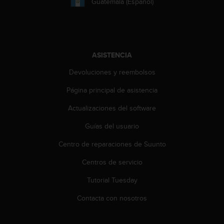
Guatemala (Español)
c
c
e
d
e
ASISTENCIA
r
a
Devoluciones y reembolsos
l
a
Página principal de asistencia
i
Actualizaciones del software
n
f
Guías del usuario
o
r
Centro de reparaciones de Suunto
m
a
Centros de servicio
c
i
Tutorial Tuesday
ó
Contacta con nosotros
n
c
o