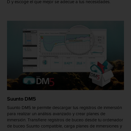
D y escoge el que mejor se adecue a tus necesidades.
t
a
s
d
e
a
c
c
e
s
i
b
i
l
i
d
Suunto DM5
a
d
Suunto DM5 te permite descargar tus registros de inmersión
p
para realizar un análisis avanzado y crear planes de
a
inmersión. Transfiere registros de buceo desde tu ordenador
r
de buceo Suunto compatible, carga planes de inmersiones y
a