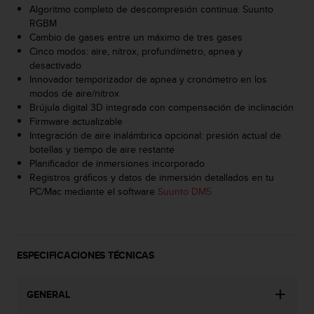
d
Algoritmo completo de descompresión continua: Suunto
e
RGBM
a
Cambio de gases entre un máximo de tres gases
c
Cinco modos: aire, nítrox, profundímetro, apnea y
c
desactivado
e
Innovador temporizador de apnea y cronómetro en los
s
modos de aire/nítrox
i
Brújula digital 3D integrada con compensación de inclinación
b
Firmware actualizable
i
Integración de aire inalámbrica opcional: presión actual de
l
botellas y tiempo de aire restante
i
Planificador de inmersiones incorporado
d
Registros gráficos y datos de inmersión detallados en tu
a
PC/Mac mediante el software
Suunto DM5
d
.
P
o
ESPECIFICACIONES TÉCNICAS
n
t
e
GENERAL
e
n