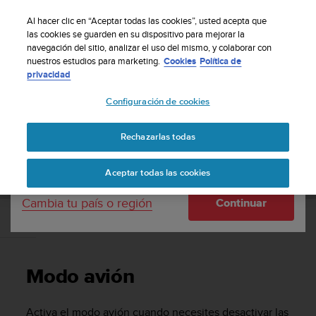
S
Suscribete a nuestro boletín y obtén un 5% de
u
Al hacer clic en “Aceptar todas las cookies”, usted acepta que
descuento
| Fácil devolución
u
las cookies se guarden en su dispositivo para mejorar la
Tu país o región:
navegación del sitio, analizar el uso del mismo, y colaborar con
n
nuestros estudios para marketing.
Cookies
Política de
t
privacidad
o
United States
m
Configuración de cookies
a
Página principal
Asistencia
Suunto 5
Guía del usuario
n
Currency: $ (USD)
t
Rechazarlas todas
i
Shipping only to United States
SUUNTO 5 GUÍA DEL USUARIO
e
Aceptar todas las cookies
n
e
Cambia tu país o región
Continuar
s
u
Modo avión
c
o
m
Modo avión
p
r
o
Activa el modo avión cuando necesites desactivar las