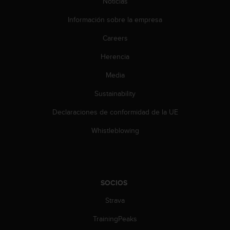
Noticias
t
a
Información sobre la empresa
s
Careers
d
e
Herencia
a
c
Media
c
e
Sustainability
s
i
Declaraciones de conformidad de la UE
b
Whistleblowing
i
l
i
d
a
SOCIOS
d
p
Strava
a
r
TrainingPeaks
a