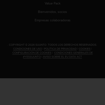
c
Value Pack
o
n
Bienvenidos, socios
t
Empresas colaboradoras
e
n
i
d
o
w
.
COPYRIGHT © 2026 SUUNTO.
TODOS LOS DERECHOS RESERVADOS.
CONDICIONES DE USO
|
POLÍTICA DE PRIVACIDAD
|
COOKIES
|
e
CONFIGURACIÓN DE COOKIES
|
CONDICIONES GENERALES DE
b
#YESSUUNTO
|
AVISO SOBRE EL EU DATA ACT
(
W
e
b
C
o
n
t
e
n