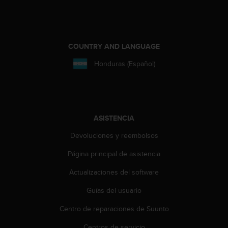
c
o
n
f
COUNTRY AND LANGUAGE
o
r
Honduras (Español)
m
i
d
a
d
ASISTENCIA
A
A
Devoluciones y reembolsos
e
n
Página principal de asistencia
e
s
Actualizaciones del software
t
e
Guías del usuario
s
Centro de reparaciones de Suunto
i
t
Centros de servicio