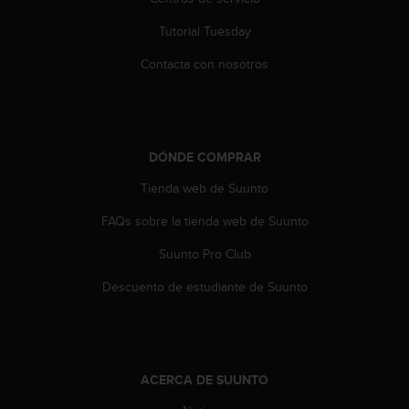
i
o
Tutorial Tuesday
w
e
Contacta con nosotros
b
d
e
a
c
DÓNDE COMPRAR
u
e
Tienda web de Suunto
r
FAQs sobre la tienda web de Suunto
d
o
Suunto Pro Club
c
o
Descuento de estudiante de Suunto
n
l
a
s
P
ACERCA DE SUUNTO
a
u