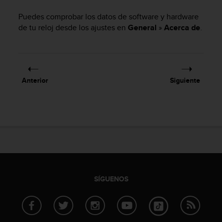
m
i
Puedes comprobar los datos de software y hardware
s
de tu reloj desde los ajustes en
General
»
Acerca de
.
o
d
e
a
l
c
Anterior
Siguiente
a
n
z
a
r
e
l
n
i
SÍGUENOS
v
e
l
d
e