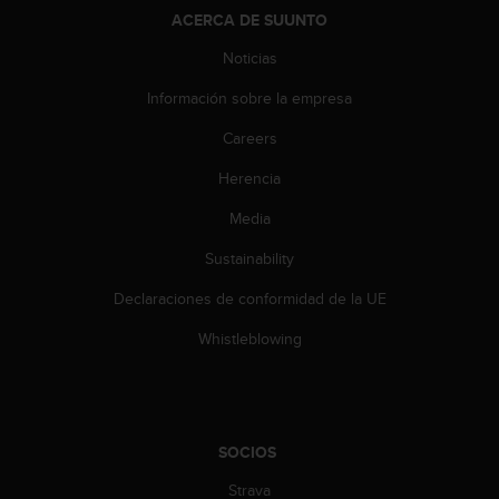
s
ACERCA DE SUUNTO
,
Noticias
W
C
Información sobre la empresa
A
G
Careers
)
2
Herencia
.
0
Media
y
Sustainability
o
t
Declaraciones de conformidad de la UE
r
a
Whistleblowing
s
n
o
r
m
SOCIOS
a
s
Strava