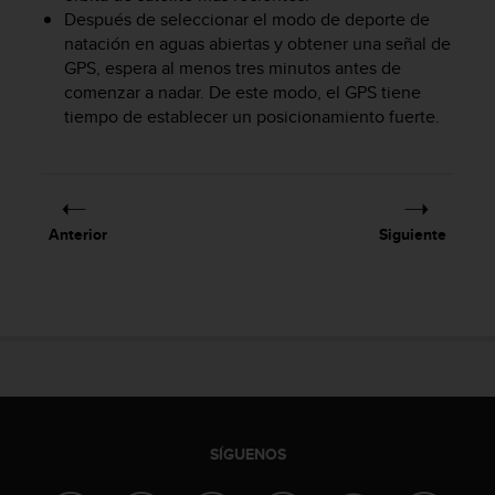
Después de seleccionar el modo de deporte de
t
a
natación en aguas abiertas y obtener una señal de
s
GPS, espera al menos tres minutos antes de
d
comenzar a nadar. De este modo, el GPS tiene
e
tiempo de establecer un posicionamiento fuerte.
a
c
c
e
s
Anterior
Siguiente
i
b
i
l
i
d
a
d
p
a
SÍGUENOS
r
a