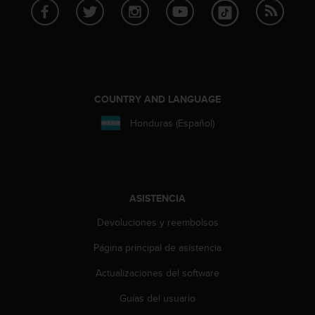
c
o
n
t
e
n
i
COUNTRY AND LANGUAGE
d
o
Honduras (Español)
w
e
b
(
W
ASISTENCIA
e
b
Devoluciones y reembolsos
C
o
Página principal de asistencia
n
Actualizaciones del software
t
e
Guías del usuario
n