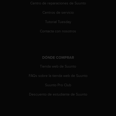
t
Centro de reparaciones de Suunto
A
c
Centros de servicio
c
e
Tutorial Tuesday
s
Contacta con nosotros
s
i
b
i
l
i
DÓNDE COMPRAR
t
Tienda web de Suunto
y
G
FAQs sobre la tienda web de Suunto
u
i
Suunto Pro Club
d
e
Descuento de estudiante de Suunto
l
i
n
e