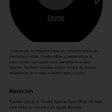
c
o
n
f
o
r
m
i
d
a
Cada modo de deporte tiene un conjunto único de
d
pantallas y vistas. Puede editar y personalizar la
A
información que aparece en pantalla en la app
A
Suunto. También puedes reducir la lista de modos
e
deportivos de tu reloj o añadir otros nuevos.
n
e
s
t
Natación
e
s
Puedes utilizar tu
Suunto Spartan Sport Wrist HR Baro
i
para nadar en piscina o en aguas abiertas.
t