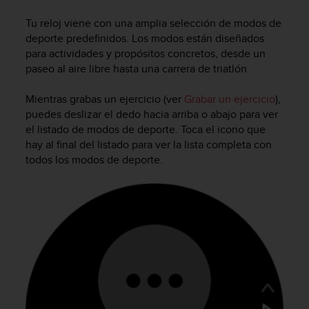
m
i
Tu reloj viene con una amplia selección de modos de
s
deporte predefinidos. Los modos están diseñados
o
para actividades y propósitos concretos, desde un
d
paseo al aire libre hasta una carrera de triatlón.
e
a
l
Mientras grabas un ejercicio (ver
Grabar un ejercicio
),
c
puedes deslizar el dedo hacia arriba o abajo para ver
a
el listado de modos de deporte. Toca el icono que
n
hay al final del listado para ver la lista completa con
z
todos los modos de deporte.
a
r
e
l
n
i
v
e
l
d
e