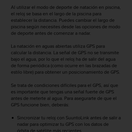
i
Al utilizar el modo de deporte de natación en piscina,
o
w
el reloj se basa en el largo de la piscina para
e
establecer la distancia. Puedes cambiar el largo de
b
piscina según necesites desde las opciones de modo
d
de deporte antes de comenzar a nadar.
e
a
La natación en aguas abiertas utiliza GPS para
c
calcular la distancia. La señal de GPS no se transmite
u
bajo el agua, por lo que el reloj ha de salir del agua
e
de forma periódica (como ocurre en las brazadas de
r
estilo libre) para obtener un posicionamiento de GPS.
d
o
c
Se trata de condiciones difíciles para el GPS, así que
o
es importante que tengas una señal fuerte de GPS
n
antes de meterte al agua. Para asegurarte de que el
l
GPS funcione bien, deberás:
a
s
Sincronizar tu reloj con SuuntoLink antes de salir a
P
nadar para optimizar tu GPS con los datos de
a
órbita de satélite más recientes.
u