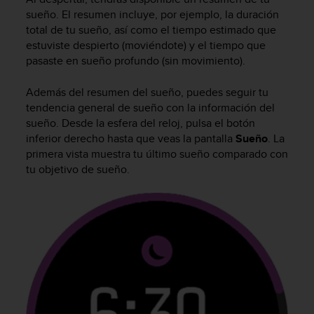
t
sueño. El resumen incluye, por ejemplo, la duración
a
total de tu sueño, así como el tiempo estimado que
s
estuviste despierto (moviéndote) y el tiempo que
d
pasaste en sueño profundo (sin movimiento).
e
a
Además del resumen del sueño, puedes seguir tu
c
tendencia general de sueño con la información del
c
sueño. Desde la esfera del reloj, pulsa el botón
e
inferior derecho hasta que veas la pantalla
Sueño
. La
s
i
primera vista muestra tu último sueño comparado con
b
tu objetivo de sueño.
i
l
i
d
a
d
p
a
r
a