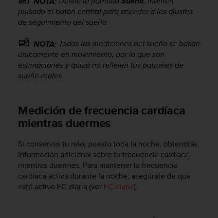
Desde la pantalla
Sueño
, mantén
NOTA:
s
pulsado el botón central para acceder a los ajustes
,
de seguimiento del sueño.
W
C
Todas las mediciones del sueño se basan
NOTA:
A
únicamente en movimiento, por lo que son
G
estimaciones y quizá no reflejen tus patrones de
)
2
sueño reales.
.
0
y
Medición de frecuencia cardíaca
o
mientras duermes
t
r
a
Si conservas tu reloj puesto toda la noche, obtendrás
s
información adicional sobre tu frecuencia cardíaca
n
mientras duermes. Para mantener la frecuencia
o
cardíaca activa durante la noche, asegúrate de que
r
esté activo FC diaria (ver
FC diaria
).
m
a
s