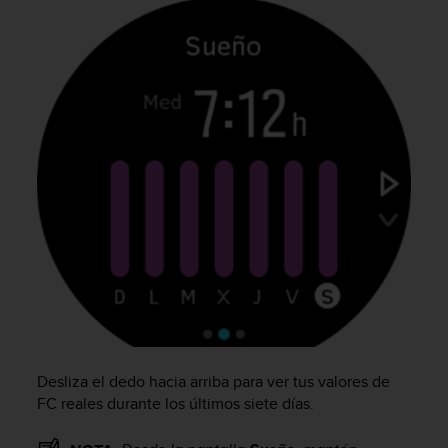
t
A
c
c
e
s
s
i
b
i
l
i
t
y
G
u
i
d
e
Desliza el dedo hacia arriba para ver tus valores de
l
i
FC reales durante los últimos siete días.
n
e