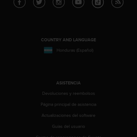
c
o
n
t
a
c
COUNTRY AND LANGUAGE
t
o
Honduras (Español)
c
o
n
e
l
ASISTENCIA
d
e
Devoluciones y reembolsos
p
a
Página principal de asistencia
r
t
Actualizaciones del software
a
Guías del usuario
m
e