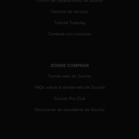
Centro de reparaciones de Suunto
n
t
Centros de servicio
o
d
Tutorial Tuesday
e
S
Contacta con nosotros
e
r
v
i
c
DÓNDE COMPRAR
i
Tienda web de Suunto
o
a
FAQs sobre la tienda web de Suunto
l
C
Suunto Pro Club
l
i
Descuento de estudiante de Suunto
e
n
t
e