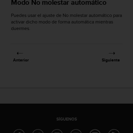
Modo No molestar automático
d
e
a
Puedes usar el ajuste de No molestar automático para
c
activar dicho modo de forma automática mientras
c
duermes.
e
s
i
b
i
Anterior
Siguiente
l
i
d
a
d
.
P
o
n
t
SÍGUENOS
e
e
n