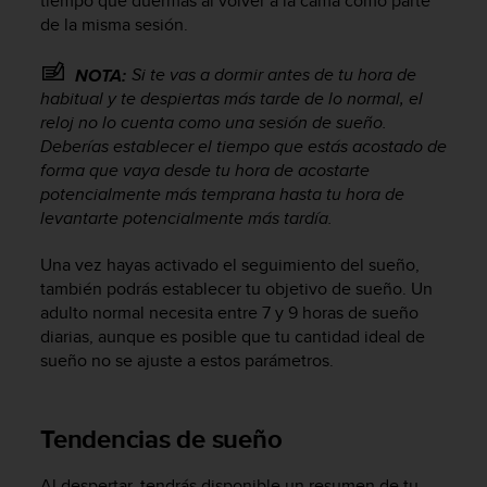
tiempo que duermas al volver a la cama como parte
i
de la misma sesión.
o
w
e
Si te vas a dormir
antes
de tu hora de
NOTA:
b
habitual y te despiertas
más tarde de lo normal
, el
d
reloj no lo cuenta como una sesión de sueño.
e
Deberías establecer el tiempo que estás acostado de
a
forma que vaya desde tu hora de acostarte
c
potencialmente más temprana hasta tu hora de
u
levantarte potencialmente más tardía.
e
r
Una vez hayas activado el seguimiento del sueño,
d
también podrás establecer tu objetivo de sueño. Un
o
c
adulto normal necesita entre 7 y 9 horas de sueño
o
diarias, aunque es posible que tu cantidad ideal de
n
sueño no se ajuste a estos parámetros.
l
a
s
Tendencias de sueño
P
a
u
Al despertar, tendrás disponible un resumen de tu