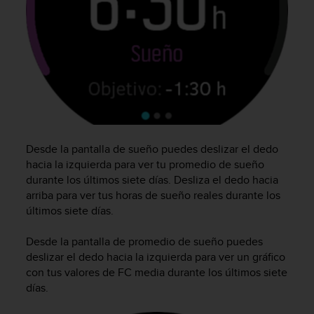
c
o
n
t
e
n
i
d
o
w
e
Desde la pantalla de sueño puedes deslizar el dedo
b
hacia la izquierda para ver tu promedio de sueño
(
durante los últimos siete días. Desliza el dedo hacia
W
arriba para ver tus horas de sueño reales durante los
e
últimos siete días.
b
C
Desde la pantalla de promedio de sueño puedes
o
deslizar el dedo hacia la izquierda para ver un gráfico
n
con tus valores de FC media durante los últimos siete
t
e
días.
n