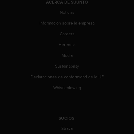
e
ACERCA DE SUUNTO
n
E
Noticias
E
Información sobre la empresa
.
Careers
U
U
Herencia
.
e
Media
n
e
Sustainability
l
Declaraciones de conformidad de la UE
+
1
Whistleblowing
8
5
5
2
5
SOCIOS
8
0
Strava
9