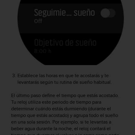
c
o
n
f
o
r
m
i
d
a
d
A
Establece las horas en que te acostarás y te
A
levantarás según tu rutina de sueño habitual.
e
n
e
El último paso define el tiempo que estás acostado.
s
Tu reloj utiliza este periodo de tiempo para
t
determinar cuándo estás durmiendo (durante el
e
tiempo que estás acostado) y agrupa todo el sueño
s
en una sola sesión. Por ejemplo, si te levantas a
i
beber agua durante la noche, el reloj contará el
t