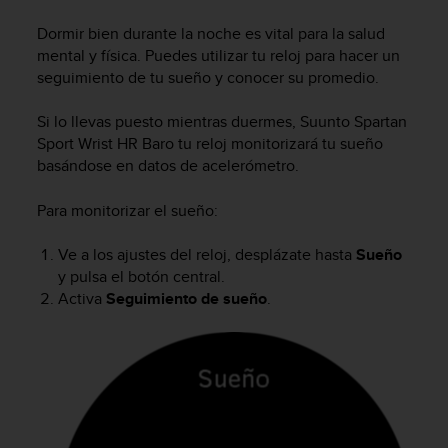
m
i
Dormir bien durante la noche es vital para la salud
s
mental y física. Puedes utilizar tu reloj para hacer un
o
seguimiento de tu sueño y conocer su promedio.
d
e
Si lo llevas puesto mientras duermes,
Suunto Spartan
a
l
Sport Wrist HR Baro
tu reloj monitorizará tu sueño
c
basándose en datos de acelerómetro.
a
n
Para monitorizar el sueño:
z
a
Ve a los ajustes del reloj, desplázate hasta
Sueño
r
y pulsa el botón central.
e
Activa
Seguimiento de sueño
.
l
n
i
v
e
l
d
e