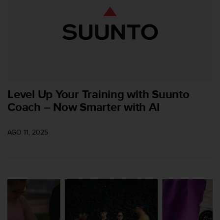
t
a
s
d
e
a
c
c
e
Level Up Your Training with Suunto
s
Coach – Now Smarter with AI
i
b
i
AGO 11, 2025
l
i
d
a
d
p
a
r
a