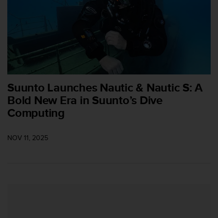
i
o
w
e
b
d
e
a
c
Suunto Launches Nautic & Nautic S: A
u
Bold New Era in Suunto’s Dive
e
Computing
r
d
o
NOV 11, 2025
c
o
n
l
a
s
P
a
u