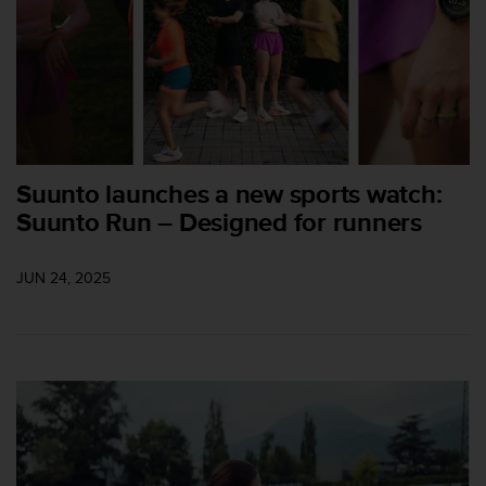
c
o
n
t
e
n
i
d
o
Suunto launches a new sports watch:
w
Suunto Run – Designed for runners
e
b
(
JUN 24, 2025
W
e
b
C
o
n
t
e
n