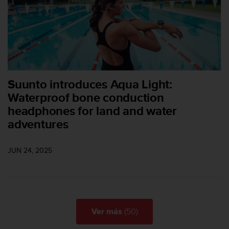
t
A
c
c
e
s
s
i
Suunto introduces Aqua Light:
b
i
Waterproof bone conduction
l
headphones for land and water
i
adventures
t
y
G
JUN 24, 2025
u
i
d
e
l
i
(50)
Ver más
n
e