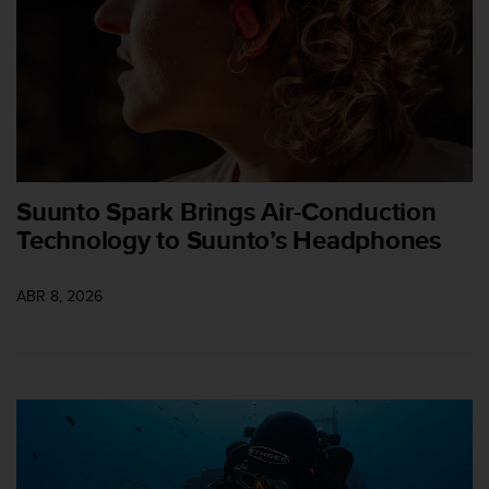
c
o
n
f
o
r
m
i
d
Suunto Spark Brings Air-Conduction
a
Technology to Suunto’s Headphones
d
A
A
ABR 8, 2026
e
n
e
s
t
e
s
i
t