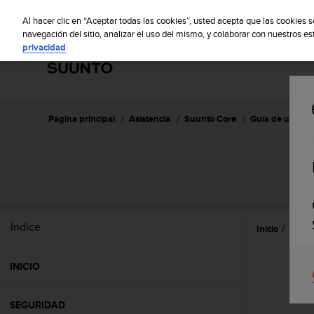
S
S
u
Al hacer clic en “Aceptar todas las cookies”, usted acepta que las cookies 
u
navegación del sitio, analizar el uso del mismo, y colaborar con nuestros e
privacidad
n
t
o
m
a
n
Página principal
Asistencia
Suunto Core
Guía de usuario
t
i
e
n
e
s
u
Índice
Inicio
Intro
c
o
m
INICIO
p
r
o
SEGURIDAD