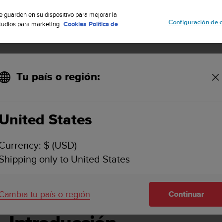
uscribete a nuestro boletín y obtén un 5% de descuento
| Fácil devoluci
se guarden en su dispositivo para mejorar la
Configuración de 
studios para marketing.
Cookies
Política de
Tu país o región:
 -
United States
SUUNTO CORE GUÍA DE USUARIO -
Currency: $ (USD)
Shipping only to United States
ducción
Cambia tu país o región
Continuar