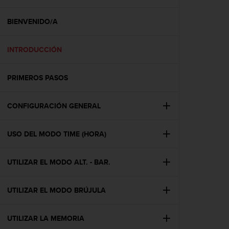
m
i
s
BIENVENIDO/A
o
d
INTRODUCCIÓN
e
a
l
PRIMEROS PASOS
c
a
n
CONFIGURACIÓN GENERAL
z
a
r
USO DEL MODO TIME (HORA)
e
l
UTILIZAR EL MODO ALT. - BAR.
n
i
v
UTILIZAR EL MODO BRÚJULA
e
l
d
UTILIZAR LA MEMORIA
e