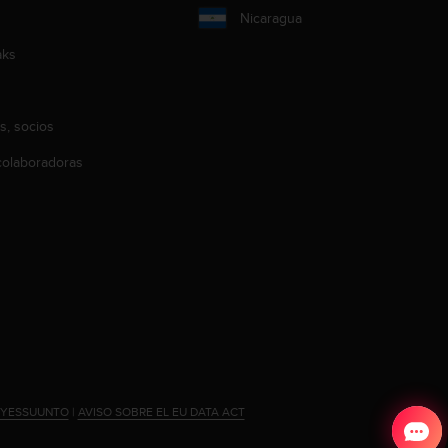
Nicaragua
aks
s, socios
olaboradoras
#YESSUUNTO
|
AVISO SOBRE EL EU DATA ACT