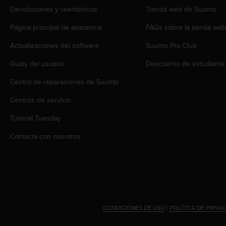
i
Devoluciones y reembolsos
Tienda web de Suunto
o
w
Página principal de asistencia
FAQs sobre la tienda we
e
b
Actualizaciones del software
Suunto Pro Club
d
e
Guías del usuario
Descuento de estudiante
a
Centro de reparaciones de Suunto
c
u
Centros de servicio
e
r
Tutorial Tuesday
d
o
Contacta con nosotros
c
o
n
l
a
s
P
CONDICIONES DE USO
|
POLÍTICA DE PRIVA
a
u