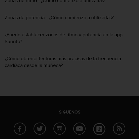
Zonas de ritmo - ¿Cómo comienzo a utilizarlas?
c
o
n
Zonas de potencia - ¿Cómo comienzo a utilizarlas?
t
e
n
¿Puedo establecer zonas de ritmo y potencia en la app
i
Suunto?
d
o
¿Cómo obtener lecturas más precisas de la frecuencia
w
e
cardíaca desde la muñeca?
b
(
W
e
b
C
o
SÍGUENOS
n
t
e
n