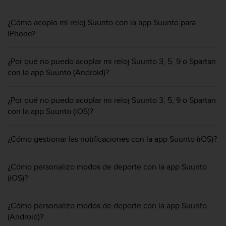
m
i
s
¿Cómo acoplo mi reloj Suunto con la app Suunto para
o
iPhone?
d
e
¿Por qué no puedo acoplar mi reloj Suunto 3, 5, 9 o Spartan
a
l
con la app Suunto (Android)?
c
a
¿Por qué no puedo acoplar mi reloj Suunto 3, 5, 9 o Spartan
n
con la app Suunto (iOS)?
z
a
r
¿Cómo gestionar las notificaciones con la app Suunto (iOS)?
e
l
n
¿Cómo personalizo modos de deporte con la app Suunto
i
(iOS)?
v
e
l
¿Cómo personalizo modos de deporte con la app Suunto
d
(Android)?
e