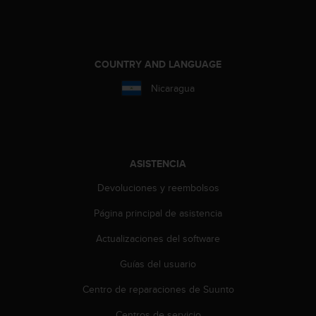
t
A
c
c
e
COUNTRY AND LANGUAGE
s
s
Nicaragua
i
b
i
l
i
ASISTENCIA
t
y
Devoluciones y reembolsos
G
u
Página principal de asistencia
i
Actualizaciones del software
d
e
Guías del usuario
l
i
Centro de reparaciones de Suunto
n
e
Centros de servicio