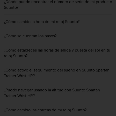
i
¿Dónde puedo encontrar el número de serie de mi producto
o
Suunto?
w
e
¿Cómo cambio la hora de mi reloj Suunto?
b
d
e
¿Cómo se cuentan los pasos?
a
c
u
¿Cómo estableces las horas de salida y puesta del sol en tu
e
reloj Suunto?
r
d
o
¿Cómo activo el seguimiento del sueño en Suunto Spartan
c
Trainer Wrist HR?
o
n
l
¿Puedo navegar usando la altitud con Suunto Spartan
a
Trainer Wrist HR?
s
P
¿Cómo cambio las correas de mi reloj Suunto?
a
u