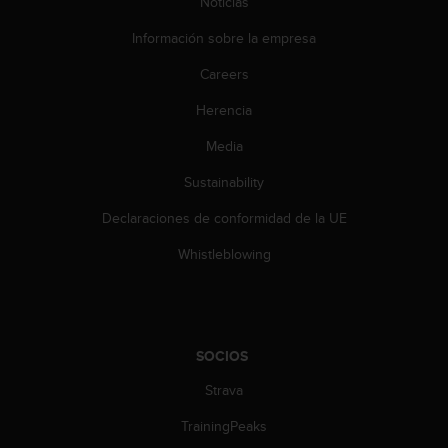
Noticias
d
e
Información sobre la empresa
a
c
Careers
c
e
Herencia
s
i
Media
b
Sustainability
i
l
Declaraciones de conformidad de la UE
i
d
Whistleblowing
a
d
.
P
o
SOCIOS
n
t
Strava
e
e
TrainingPeaks
n