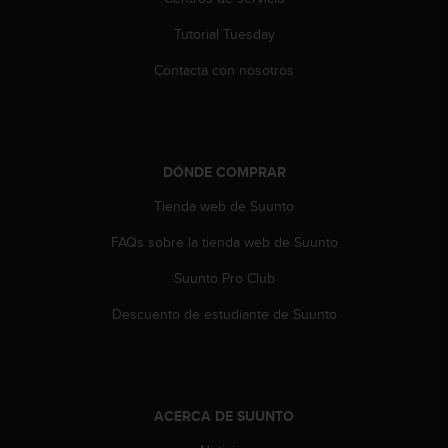
s
,
Tutorial Tuesday
W
Contacta con nosotros
C
A
G
)
2
DÓNDE COMPRAR
.
0
Tienda web de Suunto
y
o
FAQs sobre la tienda web de Suunto
t
r
Suunto Pro Club
a
s
Descuento de estudiante de Suunto
n
o
r
m
a
ACERCA DE SUUNTO
s