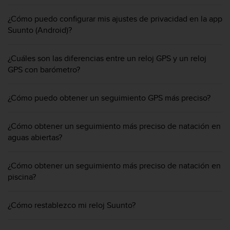
c
o
¿Cómo puedo configurar mis ajustes de privacidad en la app
n
Suunto (Android)?
f
o
¿Cuáles son las diferencias entre un reloj GPS y un reloj
r
m
GPS con barómetro?
i
d
¿Cómo puedo obtener un seguimiento GPS más preciso?
a
d
A
¿Cómo obtener un seguimiento más preciso de natación en
A
aguas abiertas?
e
n
e
¿Cómo obtener un seguimiento más preciso de natación en
s
piscina?
t
e
s
¿Cómo restablezco mi reloj Suunto?
i
t