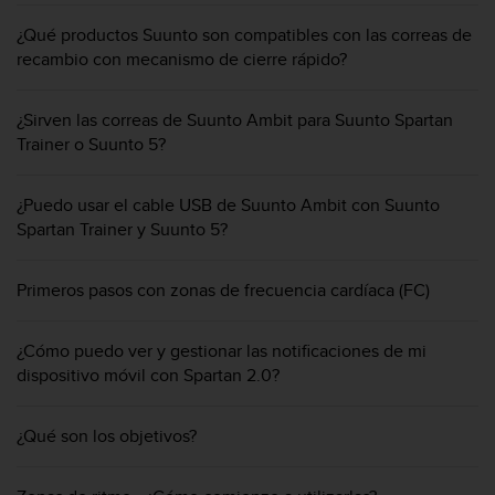
t
¿Qué productos Suunto son compatibles con las correas de
a
recambio con mecanismo de cierre rápido?
s
d
e
¿Sirven las correas de Suunto Ambit para Suunto Spartan
a
Trainer o Suunto 5?
c
c
e
¿Puedo usar el cable USB de Suunto Ambit con Suunto
s
Spartan Trainer y Suunto 5?
i
b
i
Primeros pasos con zonas de frecuencia cardíaca (FC)
l
i
¿Cómo puedo ver y gestionar las notificaciones de mi
d
a
dispositivo móvil con Spartan 2.0?
d
p
¿Qué son los objetivos?
a
r
a