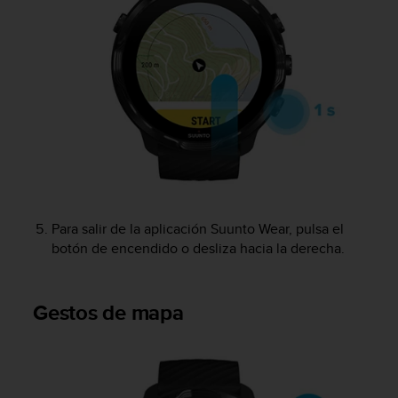
c
o
n
t
e
n
i
d
o
w
e
b
(
Para salir de la aplicación Suunto Wear, pulsa el
W
botón de encendido o desliza hacia la derecha.
e
b
C
Gestos de mapa
o
n
t
e
n