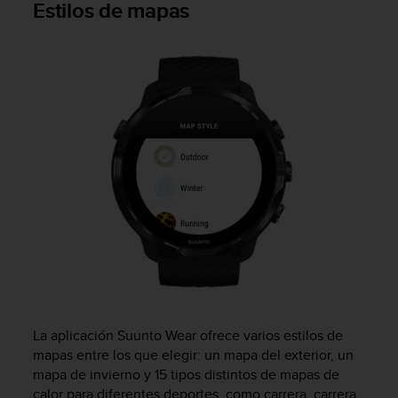
Estilos de mapas
c
o
n
t
a
c
t
o
c
o
n
e
l
d
e
p
a
r
La aplicación Suunto Wear ofrece varios estilos de
t
a
mapas entre los que elegir: un mapa del exterior, un
m
mapa de invierno y 15 tipos distintos de mapas de
e
calor para diferentes deportes, como carrera, carrera