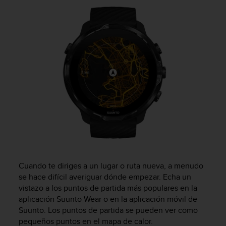
i
e
n
e
s
a
l
g
ú
n
p
r
o
b
l
e
m
Cuando te diriges a un lugar o ruta nueva, a menudo
a
se hace difícil averiguar dónde empezar. Echa un
p
vistazo a los puntos de partida más populares en la
a
aplicación Suunto Wear o en la aplicación móvil de
r
Suunto. Los puntos de partida se pueden ver como
a
pequeños puntos en el mapa de calor.
a