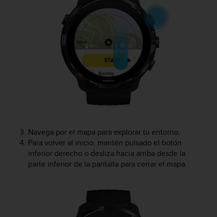
t
a
s
d
e
a
c
c
e
s
i
b
i
Navega por el mapa para explorar tu entorno.
l
Para volver al inicio, mantén pulsado el botón
i
inferior derecho o desliza hacia arriba desde la
d
parte inferior de la pantalla para cerrar el mapa.
a
d
p
a
r
a