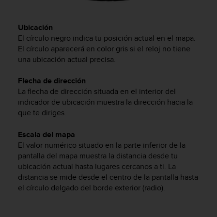
d
e
a
Ubicación
c
El círculo negro indica tu posición actual en el mapa.
c
El círculo aparecerá en color gris si el reloj no tiene
e
una ubicación actual precisa.
s
i
b
Flecha de dirección
i
La flecha de dirección situada en el interior del
l
indicador de ubicación muestra la dirección hacia la
i
que te diriges.
d
a
Escala del mapa
d
El valor numérico situado en la parte inferior de la
.
pantalla del mapa muestra la distancia desde tu
P
ubicación actual hasta lugares cercanos a ti. La
o
distancia se mide desde el centro de la pantalla hasta
n
t
el círculo delgado del borde exterior (radio).
e
e
n