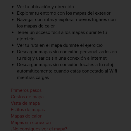
c
Ver tu ubicación y dirección
o
Explorar tu entorno con los mapas del exterior
n
Navegar con rutas y explorar nuevos lugares con
f
los mapas de calor
o
Tener un acceso fácil a los mapas durante tu
r
ejercicio
m
Ver tu ruta en el mapa durante el ejercicio
i
d
Descargar mapas sin conexión personalizados en
a
tu reloj y usarlos sin una conexión a Internet
d
Descargar mapas sin conexión locales a tu reloj
A
automáticamente cuando estás conectado al Wifi
A
mientras cargas
e
n
Primeros pasos
e
Gestos de mapa
s
Vista de mapa
t
e
Estilos de mapas
s
Mapas de calor
i
Mapas sin conexión
t
¿No consigues ver el mapa?