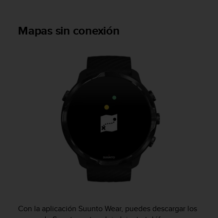
c
c
Mapas sin conexión
e
d
e
r
a
l
a
i
n
f
o
r
m
a
c
i
ó
n
c
Con la aplicación Suunto Wear, puedes descargar los
o