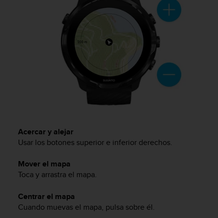
t
A
c
c
e
s
s
i
b
i
l
i
t
y
Acercar y alejar
G
Usar los botones superior e inferior derechos.
u
i
Mover el mapa
d
Toca y arrastra el mapa.
e
l
i
Centrar el mapa
n
Cuando muevas el mapa, pulsa sobre él.
e