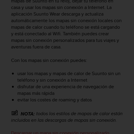
mapas de Suunto en tu reloj, dejar tu teléfono en
n
casa y usar los mapas sin conexión a Internet. La
t
aplicación Suunto Wear descarga y actualiza
e
automáticamente los mapas sin conexión locales con
n
i
mapas de calor cuando tu teléfono se está cargando
d
y está conectado al Wifi. También puedes crear
a
mapas sin conexión personalizados para tus viajes y
e
aventuras fuera de casa.
n
e
Con los mapas sin conexión puedes:
s
t
usar los mapas y mapas de calor de Suunto sin un
e
teléfono y sin conexión a Internet
s
disfrutar de una experiencia de navegación de
i
t
mapas más rápida
i
evitar los costes de roaming y datos
o
w
todos los estilos de mapas de calor están
NOTA:
e
incluidos en las descargas de mapas sin conexión.
b
.
Descargar un mapa sin conexión personalizado