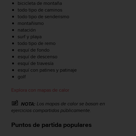
bicicleta de montaña
0
todo tipo de caminos
0
todo tipo de senderismo
(
l
montañismo
l
natación
a
surf y playa
m
todo tipo de remo
a
esquí de fondo
d
esquí de descenso
a
esquí de travesía
g
esquí con patines y patinaje
r
golf
a
t
u
Explora con mapas de calor
i
t
Los mapas de calor se basan en
NOTA:
a
ejercicios compartidos públicamente.
)
s
Puntos de partida populares
i
t