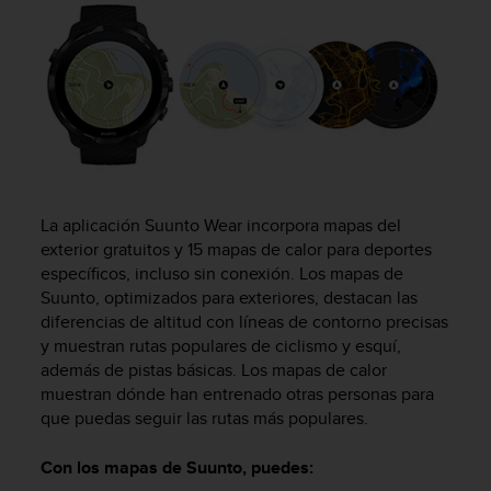
m
i
s
o
d
e
a
l
c
a
n
La aplicación Suunto Wear incorpora mapas del
z
exterior gratuitos y 15 mapas de calor para deportes
a
específicos, incluso sin conexión. Los mapas de
r
Suunto, optimizados para exteriores, destacan las
e
diferencias de altitud con líneas de contorno precisas
l
y muestran rutas populares de ciclismo y esquí,
n
además de pistas básicas. Los mapas de calor
i
muestran dónde han entrenado otras personas para
v
que puedas seguir las rutas más populares.
e
l
d
Con los mapas de Suunto, puedes:
e