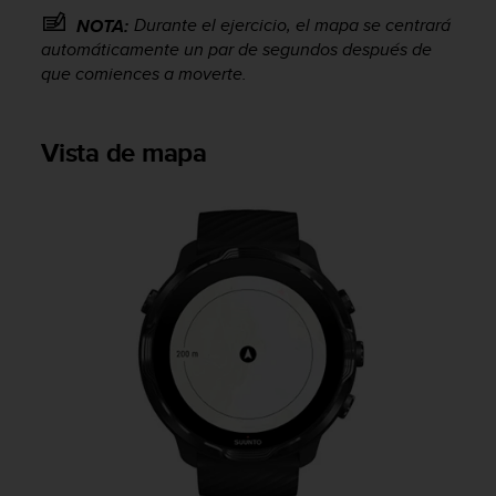
s
Durante el ejercicio, el mapa se centrará
NOTA:
,
automáticamente un par de segundos después de
W
que comiences a moverte.
C
A
G
Vista de mapa
)
2
.
0
y
o
t
r
a
s
n
o
r
m
a
s