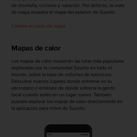
n
de montaña, ciclismo y natación. Por defecto, la vista
t
de mapa muestra el mapa del exterior de Suunto.
o
d
Cambia el estilo de mapa
e
S
e
Mapas de calor
r
v
i
Los mapas de calor muestran las rutas más populares
c
exploradas por la comunidad Suunto en todo el
i
mundo, sobre la base de millones de ejercicios.
o
Descubre nuevos lugares donde entrenar en tu
a
vecindario o entérate de dónde entrena la gente
l
local cuando estés en un lugar nuevo. También
C
l
puedes explorar los mapas de calor directamente en
i
la aplicación para móvil de Suunto.
e
n
t
e