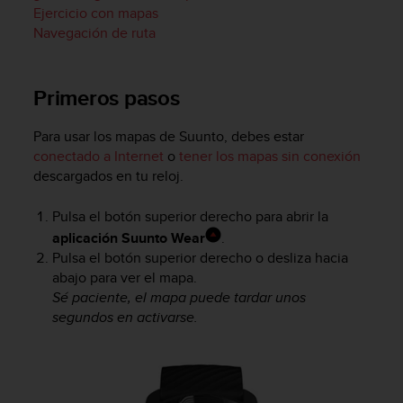
i
Ejercicio con mapas
o
Navegación de ruta
w
e
b
Primeros pasos
d
e
a
Para usar los mapas de Suunto, debes estar
c
conectado a Internet
o
tener los mapas sin conexión
u
descargados en tu reloj.
e
r
Pulsa el botón superior derecho para abrir la
d
aplicación Suunto Wear
.
o
Pulsa el botón superior derecho o desliza hacia
c
o
abajo para ver el mapa.
n
Sé paciente, el mapa puede tardar unos
l
segundos en activarse.
a
s
P
a
u