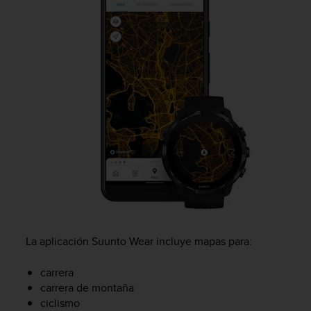
e
n
E
E
.
U
U
.
e
n
e
l
+
1
8
5
5
La aplicación Suunto Wear incluye mapas para:
2
5
carrera
8
carrera de montaña
0
ciclismo
9