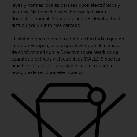
m
leyes y normas locales para residuos electrónicos y
i
baterías. No tires el dispositivo con la basura
s
doméstica normal. Si quieres, puedes devolverlo al
o
distribuidor Suunto más cercano.
d
e
a
El símbolo que aparece a continuación indica que en
l
la Unión Europea, este dispositivo debe eliminarse
c
de conformidad con la Directiva sobre residuos de
a
aparatos eléctricos y electrónicos (RAEE). Sigue las
n
prácticas locales de los estados miembros sobre
z
recogida de residuos electrónicos.
a
r
e
l
n
i
v
e
l
d
e