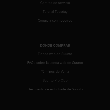
c
Centros de servicio
o
Tutorial Tuesday
n
t
Contacta con nosotros
e
n
i
d
o
DÓNDE COMPRAR
w
e
Tienda web de Suunto
b
(
FAQs sobre la tienda web de Suunto
W
e
Términos de Venta
b
Suunto Pro Club
C
o
Descuento de estudiante de Suunto
n
t
e
n