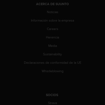
t
ACERCA DE SUUNTO
A
c
Noticias
c
e
Información sobre la empresa
s
s
Careers
i
Herencia
b
i
Media
l
i
Sustainability
t
y
Declaraciones de conformidad de la UE
G
u
Whistleblowing
i
d
e
l
i
SOCIOS
n
Strava
e