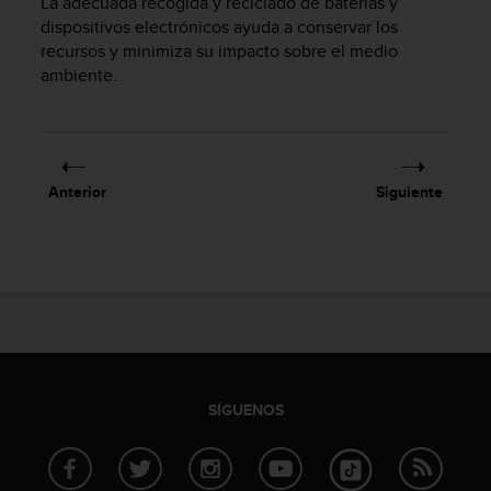
La adecuada recogida y reciclado de baterías y
i
dispositivos electrónicos ayuda a conservar los
o
w
recursos y minimiza su impacto sobre el medio
e
ambiente.
b
d
e
a
c
Anterior
Siguiente
u
e
r
d
o
c
o
n
l
a
SÍGUENOS
s
P
a
u