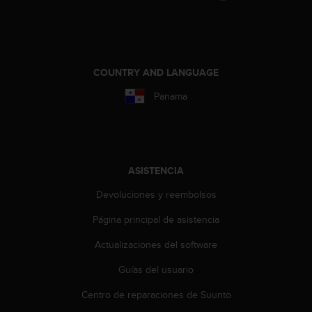
t
a
s
d
e
COUNTRY AND LANGUAGE
a
c
Panama
c
e
s
i
b
ASISTENCIA
i
l
Devoluciones y reembolsos
i
Página principal de asistencia
d
a
Actualizaciones del software
d
p
Guías del usuario
a
r
Centro de reparaciones de Suunto
a