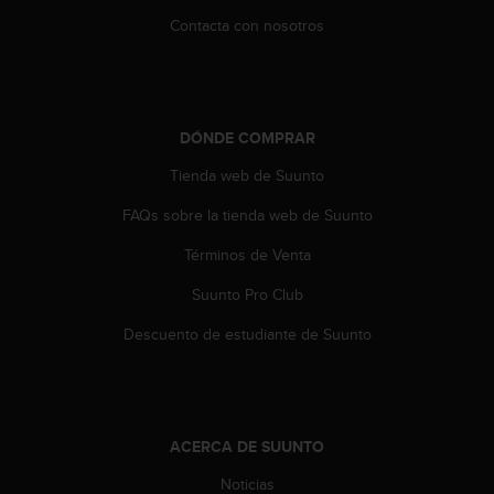
n
Contacta con nosotros
t
e
n
i
d
DÓNDE COMPRAR
a
e
Tienda web de Suunto
n
e
FAQs sobre la tienda web de Suunto
s
t
Términos de Venta
e
Suunto Pro Club
s
i
Descuento de estudiante de Suunto
t
i
o
w
e
ACERCA DE SUUNTO
b
.
Noticias