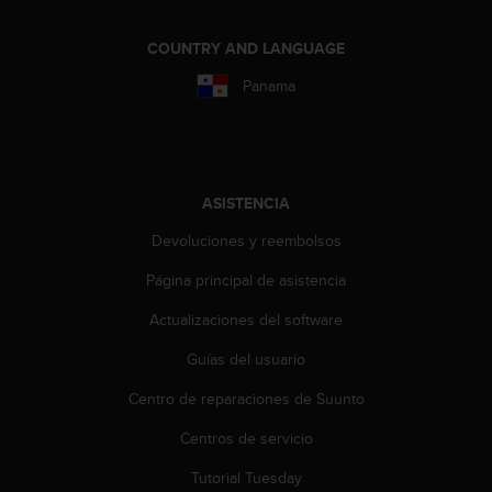
c
c
COUNTRY AND LANGUAGE
e
d
Panama
e
r
a
l
a
ASISTENCIA
i
n
Devoluciones y reembolsos
f
Página principal de asistencia
o
r
Actualizaciones del software
m
a
Guías del usuario
c
i
Centro de reparaciones de Suunto
ó
n
Centros de servicio
c
Tutorial Tuesday
o