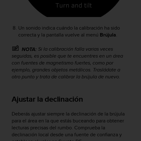
c
o
n
t
Un sonido indica cuándo la calibración ha sido
e
correcta y la pantalla vuelve al menú
Brújula
.
n
i
d
Si la calibración falla varias veces
NOTA:
o
seguidas, es posible que te encuentres en un área
w
con fuentes de magnetismo fuertes, como por
e
ejemplo, grandes objetos metálicos. Trasládate a
b
otro punto y trata de calibrar la brújula de nuevo.
(
W
e
Ajustar la declinación
b
C
o
Deberás ajustar siempre la declinación de la brújula
n
para el área en la que estás buceando para obtener
t
lecturas precisas del rumbo. Comprueba la
e
declinación local desde una fuente de confianza y
n