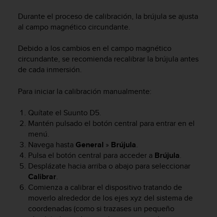
i
o
Durante el proceso de calibración, la brújula se ajusta
w
al campo magnético circundante.
e
b
Debido a los cambios en el campo magnético
d
circundante, se recomienda recalibrar la brújula antes
e
de cada inmersión.
a
c
u
Para iniciar la calibración manualmente:
e
r
Quítate el
Suunto D5
.
d
Mantén pulsado el botón central para entrar en el
o
menú.
c
Navega hasta
General
»
Brújula
.
o
Pulsa el botón central para acceder a
Brújula
.
n
Desplázate hacia arriba o abajo para seleccionar
l
Calibrar
.
a
s
Comienza a calibrar el dispositivo tratando de
P
moverlo alrededor de los ejes xyz del sistema de
a
coordenadas (como si trazases un pequeño
u