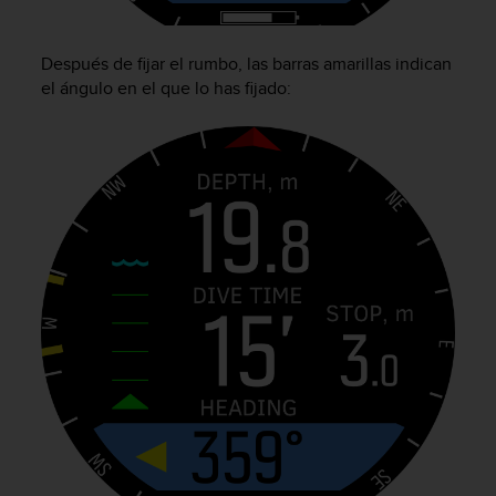
c
o
Después de fijar el rumbo, las barras amarillas indican
n
t
el ángulo en el que lo has fijado:
a
c
t
o
c
o
n
e
l
d
e
p
a
r
t
a
m
e