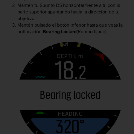
d
Mantén tu
Suunto D5
horizontal frente a ti, con la
e
parte superior apuntando hacia la dirección de tu
a
objetivo.
c
Mantén pulsado el botón inferior hasta que veas la
c
notificación
Bearing Locked
(Rumbo fijado).
e
s
i
b
i
l
i
d
a
d
.
P
o
n
t
e
e
n