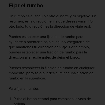
s
Fijar el rumbo
,
W
Un rumbo es el ángulo entre el norte y tu objetivo. En
C
resumen, es la dirección en la que deseas viajar. Por
A
otro lado, tu dirección es la dirección de viaje real.
G
)
2
Puedes establecer una fijación de rumbo para
.
ayudarte a orientarte bajo el agua y asegurarte de
0
que mantienes tu dirección de viaje. Por ejemplo,
y
puedes establecer una fijación de rumbo para la
o
dirección al arrecife antes de dejar el barco.
t
r
Puedes restablecer la fijación de rumbo en cualquier
a
momento, pero solo puedes eliminar una fijación de
s
rumbo en la superficie.
n
o
r
Para fijar el rumbo:
m
a
Pulsa el botón central para cambiar a la vista de
s
brújula.