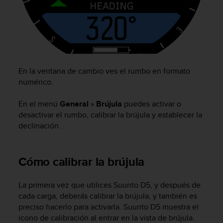
c
o
n
f
o
r
m
En la ventana de cambio ves el rumbo en formato
i
numérico.
d
a
En el menú
General
»
Brújula
puedes activar o
d
desactivar el rumbo, calibrar la brújula y establecer la
A
declinación.
A
e
n
e
Cómo calibrar la brújula
s
t
La primera vez que utilices
Suunto D5
, y después de
e
cada carga, deberás calibrar la brújula, y también es
s
i
preciso hacerlo para activarla.
Suunto D5
muestra el
t
icono de calibración al entrar en la vista de brújula.