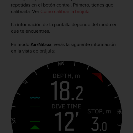
m
repetidas en el botón central. Primero, tienes que
i
calibrarla. Ver
Cómo calibrar la brújula
.
s
o
d
La información de la pantalla depende del modo en
e
que te encuentres.
a
l
En modo
Air/Nitrox
, verás la siguiente información
c
en la vista de brújula:
a
n
z
a
r
e
l
n
i
v
e
l
d
e