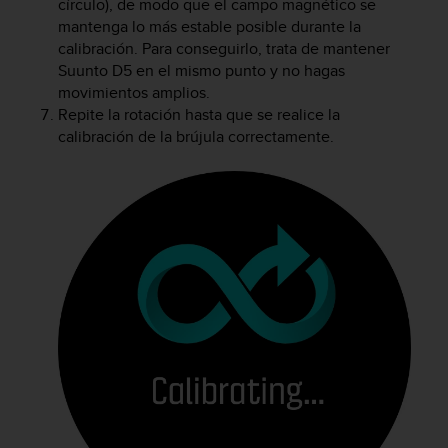
círculo), de modo que el campo magnético se
t
mantenga lo más estable posible durante la
a
calibración. Para conseguirlo, trata de mantener
s
Suunto D5
en el mismo punto y no hagas
d
movimientos amplios.
e
Repite la rotación hasta que se realice la
a
calibración de la brújula correctamente.
c
c
e
s
i
b
i
l
i
d
a
d
p
a
r
a