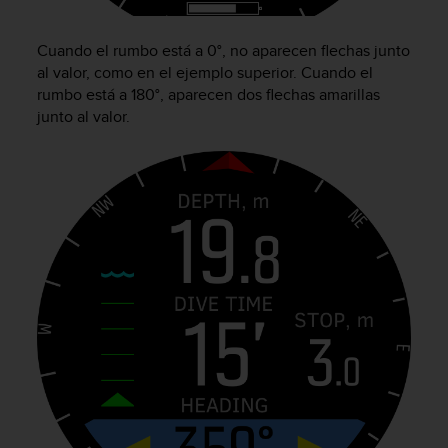
n
t
o
Cuando el rumbo está a 0°, no aparecen flechas junto
d
al valor, como en el ejemplo superior. Cuando el
e
rumbo está a 180°, aparecen dos flechas amarillas
S
junto al valor.
e
r
v
i
c
i
o
a
l
C
l
i
e
n
t
e