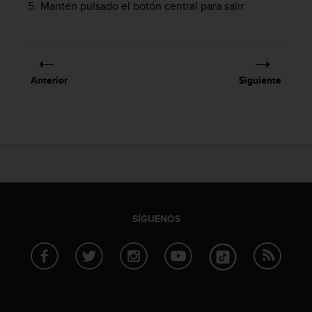
i
Mantén pulsado el botón central para salir.
e
n
e
s
a
Anterior
Siguiente
l
g
ú
n
p
r
o
b
l
e
SÍGUENOS
m
a
p
a
r
a
a