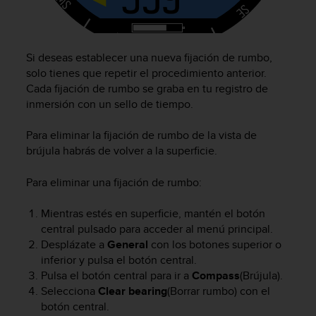
0
0
(
l
Si deseas establecer una nueva fijación de rumbo,
l
solo tienes que repetir el procedimiento anterior.
a
Cada fijación de rumbo se graba en tu registro de
m
inmersión con un sello de tiempo.
a
d
Para eliminar la fijación de rumbo de la vista de
a
brújula habrás de volver a la superficie.
g
r
a
Para eliminar una fijación de rumbo:
t
u
Mientras estés en superficie, mantén el botón
i
central pulsado para acceder al menú principal.
t
Desplázate a
General
con los botones superior o
a
inferior y pulsa el botón central.
)
Pulsa el botón central para ir a
Compass
(Brújula).
s
Selecciona
Clear bearing
(Borrar rumbo) con el
i
t
botón central.