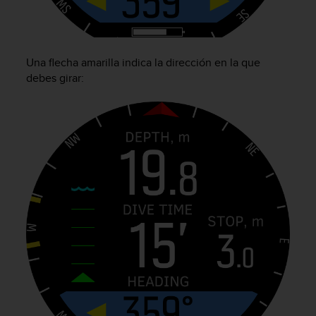
e
n
E
E
.
Una flecha amarilla indica la dirección en la que
debes girar:
U
U
.
e
n
e
l
+
1
8
5
5
2
5
8
0
9