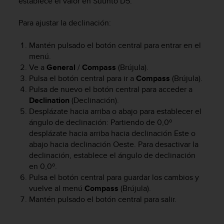
establece el valor en
Suunto D5
.
t
A
c
Para ajustar la declinación:
c
e
Mantén pulsado el botón central para entrar en el
s
menú.
s
Ve a
General
/
Compass
(Brújula).
i
Pulsa el botón central para ir a
Compass
(Brújula).
b
Pulsa de nuevo el botón central para acceder a
i
Declination
(Declinación).
l
Desplázate hacia arriba o abajo para establecer el
i
t
ángulo de declinación: Partiendo de 0,0º
y
desplázate hacia arriba hacia declinación Este o
G
abajo hacia declinación Oeste. Para desactivar la
u
declinación, establece el ángulo de declinación
i
en 0,0º.
d
Pulsa el botón central para guardar los cambios y
e
vuelve al menú
Compass
(Brújula).
l
Mantén pulsado el botón central para salir.
i
n
e