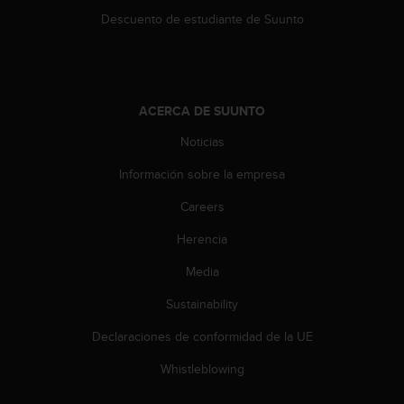
n
Descuento de estudiante de Suunto
t
e
n
i
d
ACERCA DE SUUNTO
a
e
Noticias
n
e
Información sobre la empresa
s
t
Careers
e
Herencia
s
i
Media
t
i
Sustainability
o
w
Declaraciones de conformidad de la UE
e
b
Whistleblowing
.