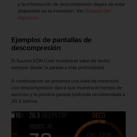
t
y la información de descompresión dejará de estar
A
disponible en la inmersión. Ver
Bloqueo del
c
algoritmo
.
c
e
s
s
Ejemplos de pantallas de
i
descompresión
b
i
El
Suunto EON Core
muestra el valor de techo
l
siempre desde la parada a más profundidad.
i
t
y
A continuación se presenta una vista de inmersión
G
con descompresión típica que muestra el tiempo de
u
ascenso y la primera parada profunda recomendada a
i
20,3 metros:
d
e
l
i
n
e