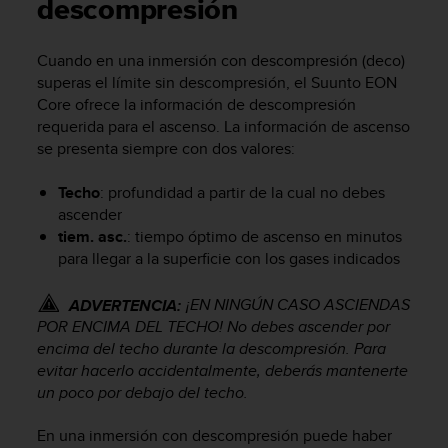
m
descompresión
i
s
Cuando en una inmersión con descompresión (deco)
o
superas el límite sin descompresión, el
Suunto EON
d
e
Core
ofrece la información de descompresión
a
requerida para el ascenso. La información de ascenso
l
se presenta siempre con dos valores:
c
a
Techo
: profundidad a partir de la cual no debes
n
ascender
z
tiem. asc.
: tiempo óptimo de ascenso en minutos
a
para llegar a la superficie con los gases indicados
r
e
l
¡EN NINGÚN CASO ASCIENDAS
ADVERTENCIA:
n
POR ENCIMA DEL TECHO! No debes ascender por
i
encima del techo durante la descompresión. Para
v
evitar hacerlo accidentalmente, deberás mantenerte
e
un poco por debajo del techo.
l
d
En una inmersión con descompresión puede haber
e