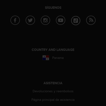
i
e
SÍGUENOS
n
e
s
a
l
g
ú
n
p
COUNTRY AND LANGUAGE
r
Panama
o
b
l
e
m
a
ASISTENCIA
p
a
Devoluciones y reembolsos
r
Página principal de asistencia
a
a