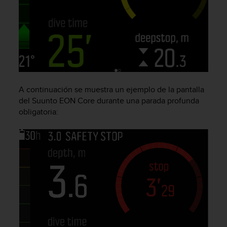
d
e
a
c
c
e
s
i
b
A continuación se muestra un ejemplo de la pantalla
i
del
Suunto EON Core
durante una parada profunda
l
obligatoria:
i
d
a
d
.
P
o
n
t
e
e
n