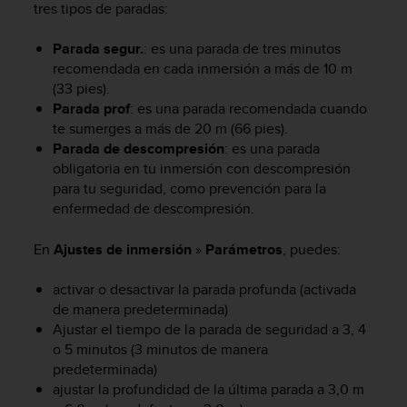
tres tipos de paradas:
c
o
Parada segur.
: es una parada de tres minutos
n
f
recomendada en cada inmersión a más de 10 m
o
(33 pies).
r
Parada prof
: es una parada recomendada cuando
m
te sumerges a más de 20 m (66 pies).
i
Parada de descompresión
: es una parada
d
obligatoria en tu inmersión con descompresión
a
para tu seguridad, como prevención para la
d
enfermedad de descompresión.
A
A
En
Ajustes de inmersión
»
Parámetros
, puedes:
e
n
e
activar o desactivar la parada profunda (activada
s
de manera predeterminada)
t
Ajustar el tiempo de la parada de seguridad a 3, 4
e
o 5 minutos (3 minutos de manera
s
predeterminada)
i
ajustar la profundidad de la última parada a 3,0 m
t