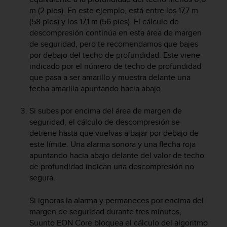
c
m (2 pies). En este ejemplo, está entre los 17,7 m
o
(58 pies) y los 17,1 m (56 pies). El cálculo de
n
descompresión continúa en esta área de margen
t
de seguridad, pero te recomendamos que bajes
e
por debajo del techo de profundidad. Este viene
n
indicado por el número de techo de profundidad
i
d
que pasa a ser amarillo y muestra delante una
o
fecha amarilla apuntando hacia abajo.
w
e
Si subes por encima del área de margen de
b
seguridad, el cálculo de descompresión se
(
detiene hasta que vuelvas a bajar por debajo de
W
este límite. Una alarma sonora y una flecha roja
e
apuntando hacia abajo delante del valor de techo
b
de profundidad indican una descompresión no
C
o
segura.
n
t
Si ignoras la alarma y permaneces por encima del
e
margen de seguridad durante tres minutos,
n
Suunto EON Core
bloquea el cálculo del algoritmo