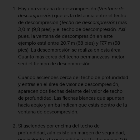
t
Hay una ventana de descompresión (
Ventana de
a
descompresión
) que es la distancia entre el techo
s
de descompresión (
Techo de descompresión
) más
d
3,0 m (9,8 pies) y el techo de descompresión. Así
e
pues, la ventana de descompresión en este
a
ejemplo está entre 20,7 m (68 pies) y 17,7 m (58
c
c
pies). La descompresión se realiza en esta área.
e
Cuanto más cerca del techo permanezcas, mejor
s
será el tiempo de descompresión.
i
b
Cuando asciendes cerca del techo de profundidad
i
y entras en el área de visor de descompresión,
l
aparecen dos flechas delante del valor de techo
i
de profundidad. Las flechas blancas que apuntan
d
hacia abajo y arriba indican que estás dentro de la
a
ventana de descompresión.
d
p
a
Si asciendes por encima del techo de
r
profundidad, aún existe un margen de seguridad,
a
equivalente a la profundidad del techo menos 0,6