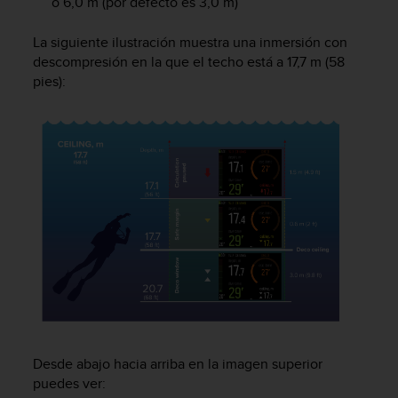
o 6,0 m (por defecto es 3,0 m)
i
o
w
La siguiente ilustración muestra una inmersión con
e
descompresión en la que el techo está a 17,7 m (58
b
pies):
d
e
a
c
u
e
r
d
o
c
o
n
l
a
s
P
Desde abajo hacia arriba en la imagen superior
a
puedes ver:
u