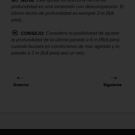
NOTA:
0
profundidad en una inmersión con descompresión. El
0
último techo de profundidad es siempre 3 m (9,8
(
pies).
l
l
Considera la posibilidad de ajustar
CONSEJO:
a
la profundidad de la última parada a 6 m (19,6 pies)
m
cuando bucees en condiciones de mar agitado y la
a
d
parada a 3 m (9,8 pies) sea un reto.
a
g
r
a
t
Anterior
Siguiente
u
i
t
a
)
s
i
t