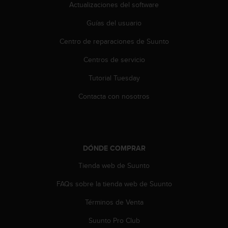
Actualizaciones del software
c
c
Guías del usuario
e
d
Centro de reparaciones de Suunto
e
r
Centros de servicio
a
Tutorial Tuesday
l
a
Contacta con nosotros
i
n
f
o
r
DÓNDE COMPRAR
m
a
Tienda web de Suunto
c
i
FAQs sobre la tienda web de Suunto
ó
n
Términos de Venta
c
Suunto Pro Club
o