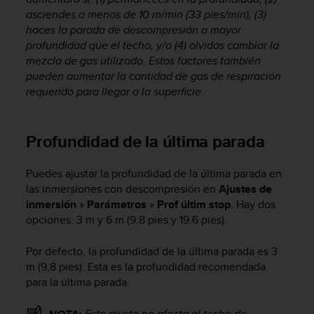
e
asciendes a menos de 10 m/min (33 pies/min), (3)
n
haces la parada de descompresión a mayor
E
E
profundidad que el techo, y/o (4) olvidas cambiar la
.
mezcla de gas utilizado. Estos factores también
pueden aumentar la cantidad de gas de respiración
U
requerido para llegar a la superficie.
U
.
e
Profundidad de la última parada
n
e
l
Puedes ajustar la profundidad de la última parada en
+
las inmersiones con descompresión en
Ajustes de
1
inmersión
»
Parámetros
»
Prof últim stop
. Hay dos
8
opciones: 3 m y 6 m (9,8 pies y 19,6 pies).
5
5
Por defecto, la profundidad de la última parada es 3
2
m (9,8 pies). Esta es la profundidad recomendada
5
para la última parada.
8
0
9
Este ajuste no afecta al techo de