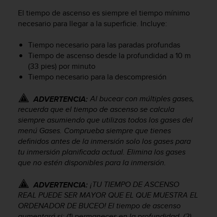
n
El tiempo de ascenso es siempre el tiempo mínimo
t
necesario para llegar a la superficie. Incluye:
o
d
e
Tiempo necesario para las paradas profundas
S
Tiempo de ascenso desde la profundidad a 10 m
e
(33 pies) por minuto
r
Tiempo necesario para la descompresión
v
i
Al bucear con múltiples gases,
ADVERTENCIA:
c
recuerda que el tiempo de ascenso se calcula
i
siempre asumiendo que utilizas todos los gases del
o
menú Gases. Comprueba siempre que tienes
a
l
definidos antes de la inmersión solo los gases para
C
tu inmersión planificada actual. Elimina los gases
l
que no estén disponibles para la inmersión.
i
e
¡TU TIEMPO DE ASCENSO
ADVERTENCIA:
n
REAL PUEDE SER MAYOR QUE EL QUE MUESTRA EL
t
ORDENADOR DE BUCEO! El tiempo de ascenso
e
aumentará si: (1) permaneces en la profundidad, (2)