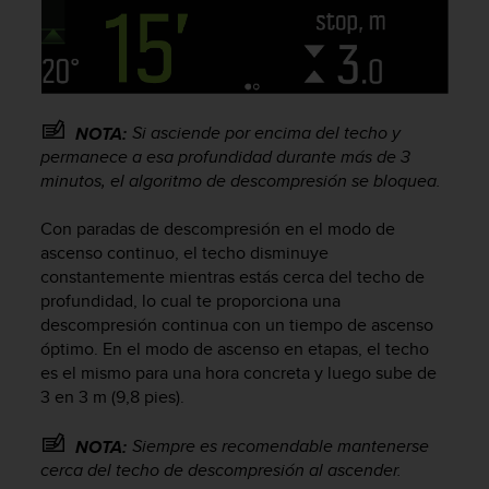
c
o
n
t
a
c
Si asciende por encima del techo y
NOTA:
t
permanece a esa profundidad durante más de 3
o
minutos, el algoritmo de descompresión se bloquea.
c
o
Con paradas de descompresión en el modo de
n
ascenso continuo, el techo disminuye
e
constantemente mientras estás cerca del techo de
l
profundidad, lo cual te proporciona una
d
descompresión continua con un tiempo de ascenso
e
p
óptimo. En el modo de ascenso en etapas, el techo
a
es el mismo para una hora concreta y luego sube de
r
3 en 3 m (9,8 pies).
t
a
Siempre es recomendable mantenerse
NOTA:
m
cerca del techo de descompresión al ascender.
e