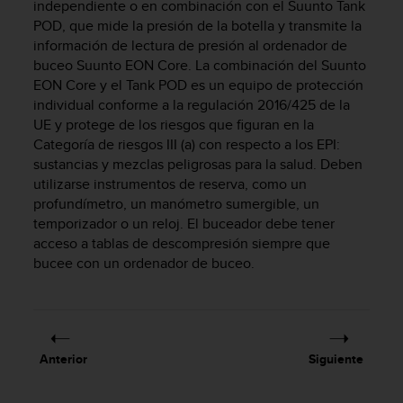
independiente o en combinación con el Suunto Tank
c
POD, que mide la presión de la botella y transmite la
o
información de lectura de presión al ordenador de
n
buceo
Suunto EON Core
. La combinación del
Suunto
f
o
EON Core
y el Tank POD es un equipo de protección
r
individual conforme a la regulación 2016/425 de la
m
UE y protege de los riesgos que figuran en la
i
Categoría de riesgos III (a) con respecto a los EPI:
d
sustancias y mezclas peligrosas para la salud. Deben
a
utilizarse instrumentos de reserva, como un
d
profundímetro, un manómetro sumergible, un
A
temporizador o un reloj. El buceador debe tener
A
acceso a tablas de descompresión siempre que
e
bucee con un ordenador de buceo.
n
e
s
t
e
s
Anterior
Siguiente
i
t