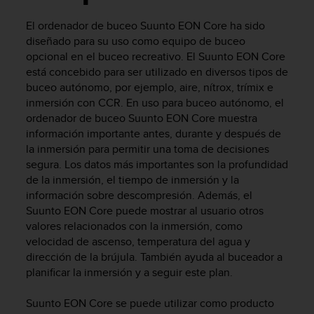
m
i
El ordenador de buceo
Suunto EON Core
ha sido
s
diseñado para su uso como equipo de buceo
o
opcional en el buceo recreativo. El
Suunto EON Core
d
e
está concebido para ser utilizado en diversos tipos de
a
buceo autónomo, por ejemplo, aire, nítrox, trímix e
l
inmersión con CCR. En uso para buceo autónomo, el
c
ordenador de buceo
Suunto EON Core
muestra
a
información importante antes, durante y después de
n
la inmersión para permitir una toma de decisiones
z
segura. Los datos más importantes son la profundidad
a
de la inmersión, el tiempo de inmersión y la
r
información sobre descompresión. Además, el
e
Suunto EON Core
puede mostrar al usuario otros
l
n
valores relacionados con la inmersión, como
i
velocidad de ascenso, temperatura del agua y
v
dirección de la brújula. También ayuda al buceador a
e
planificar la inmersión y a seguir este plan.
l
d
Suunto EON Core
se puede utilizar como producto
e