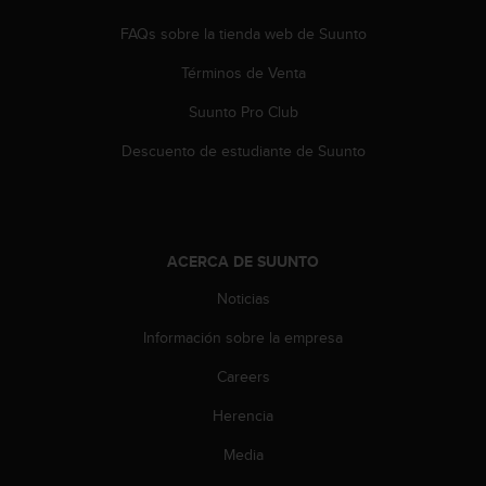
c
o
FAQs sobre la tienda web de Suunto
n
Términos de Venta
t
e
Suunto Pro Club
n
i
Descuento de estudiante de Suunto
d
o
w
e
b
ACERCA DE SUUNTO
(
W
Noticias
e
b
Información sobre la empresa
C
Careers
o
n
Herencia
t
e
Media
n