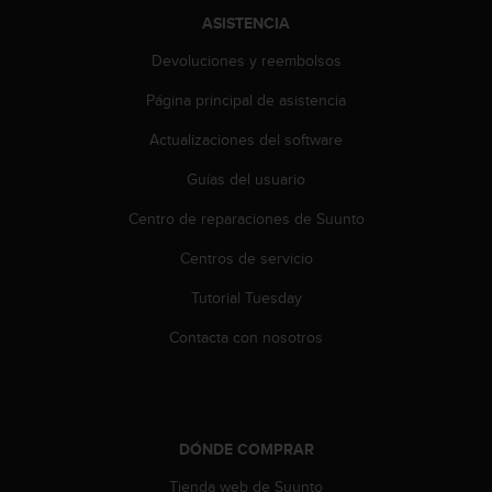
t
ASISTENCIA
a
Devoluciones y reembolsos
s
d
Página principal de asistencia
e
a
Actualizaciones del software
c
c
Guías del usuario
e
s
Centro de reparaciones de Suunto
i
Centros de servicio
b
i
Tutorial Tuesday
l
i
Contacta con nosotros
d
a
d
p
a
DÓNDE COMPRAR
r
a
Tienda web de Suunto