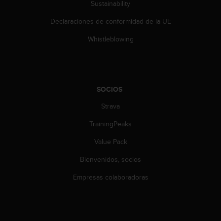
t
Sustainability
A
c
Declaraciones de conformidad de la UE
c
Whistleblowing
e
s
s
i
b
i
SOCIOS
l
Strava
i
t
TrainingPeaks
y
G
Value Pack
u
i
Bienvenidos, socios
d
Empresas colaboradoras
e
l
i
n
e