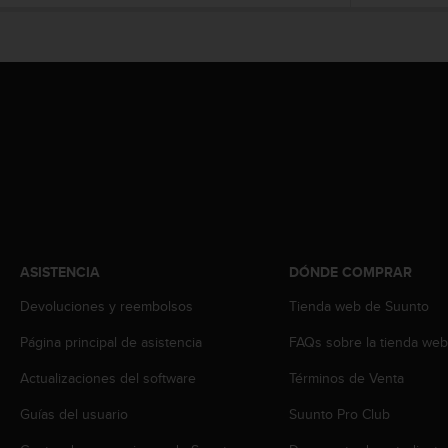
i
o
w
e
b
d
e
a
c
u
e
r
d
o
ASISTENCIA
DÓNDE COMPRAR
c
o
Devoluciones y reembolsos
Tienda web de Suunto
n
Página principal de asistencia
FAQs sobre la tienda we
l
a
Actualizaciones del software
Términos de Venta
s
P
Guías del usuario
Suunto Pro Club
a
u