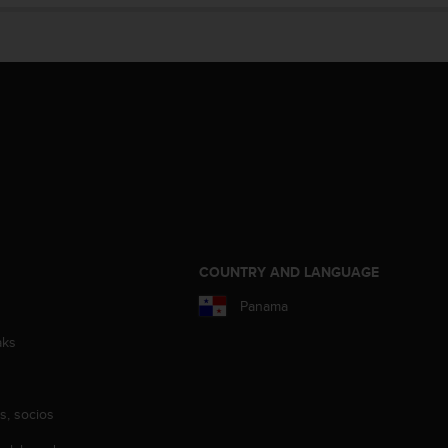
COUNTRY AND LANGUAGE
Panama
aks
s, socios