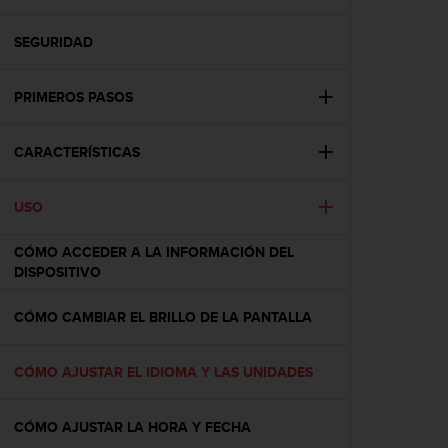
m
i
s
SEGURIDAD
o
d
PRIMEROS PASOS
e
a
l
CARACTERÍSTICAS
c
a
n
USO
z
a
CÓMO ACCEDER A LA INFORMACIÓN DEL
r
DISPOSITIVO
e
l
CÓMO CAMBIAR EL BRILLO DE LA PANTALLA
n
i
v
CÓMO AJUSTAR EL IDIOMA Y LAS UNIDADES
e
l
d
CÓMO AJUSTAR LA HORA Y FECHA
e