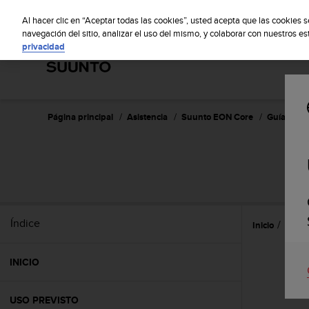
S
S
u
Al hacer clic en “Aceptar todas las cookies”, usted acepta que las cookies 
u
navegación del sitio, analizar el uso del mismo, y colaborar con nuestros e
privacidad
n
t
o
m
a
n
Página principal
Asistencia
Suunto EON Core
Guía del u
t
i
e
n
e
s
u
Índice
Inicio
Uso
c
o
m
INICIO
p
r
o
USO PREVISTO