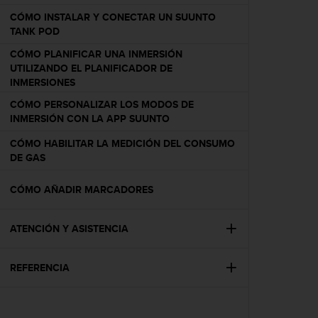
c
CÓMO INSTALAR Y CONECTAR UN SUUNTO
o
TANK POD
n
f
CÓMO PLANIFICAR UNA INMERSIÓN
o
UTILIZANDO EL PLANIFICADOR DE
r
INMERSIONES
m
CÓMO PERSONALIZAR LOS MODOS DE
i
INMERSIÓN CON LA APP SUUNTO
d
a
CÓMO HABILITAR LA MEDICIÓN DEL CONSUMO
d
DE GAS
A
A
CÓMO AÑADIR MARCADORES
e
n
e
ATENCIÓN Y ASISTENCIA
s
t
e
REFERENCIA
s
i
t