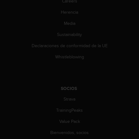
t
Careers
A
Herencia
c
c
Media
e
s
Sustainability
s
i
Declaraciones de conformidad de la UE
b
i
Whistleblowing
l
i
t
y
G
SOCIOS
u
Strava
i
d
TrainingPeaks
e
l
Value Pack
i
n
Bienvenidos, socios
e