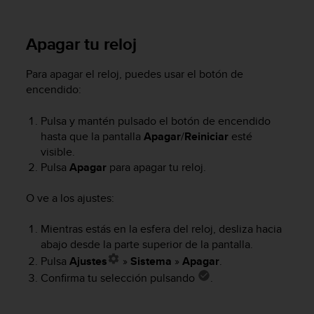
c
o
n
Apagar tu reloj
f
o
Para apagar el reloj, puedes usar el botón de
r
encendido:
m
i
Pulsa y mantén pulsado el botón de encendido
d
hasta que la pantalla
Apagar
/
Reiniciar
esté
a
d
visible.
A
Pulsa
Apagar
para apagar tu reloj.
A
e
O ve a los ajustes:
n
e
Mientras estás en la esfera del reloj, desliza hacia
s
abajo desde la parte superior de la pantalla.
t
Pulsa
Ajustes
»
Sistema
»
Apagar
.
e
s
Confirma tu selección pulsando
.
i
t