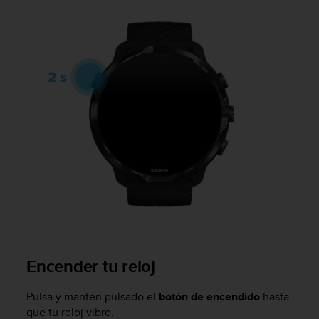
m
i
s
o
d
e
a
l
c
a
n
z
a
r
e
l
n
i
v
Encender tu reloj
e
l
Pulsa y mantén pulsado el
botón de encendido
hasta
d
que tu reloj vibre.
e