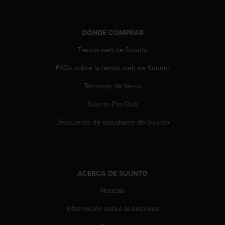
c
o
n
DÓNDE COMPRAR
t
e
Tienda web de Suunto
n
i
FAQs sobre la tienda web de Suunto
d
o
Términos de Venta
w
Suunto Pro Club
e
b
Descuento de estudiante de Suunto
(
W
e
b
C
ACERCA DE SUUNTO
o
n
Noticias
t
e
Información sobre la empresa
n