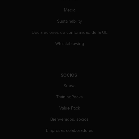
c
Media
o
n
Sustainability
t
a
Declaraciones de conformidad de la UE
c
t
Whistleblowing
o
c
o
n
e
SOCIOS
l
Strava
d
e
TrainingPeaks
p
a
Value Pack
r
t
Bienvenidos, socios
a
m
Empresas colaboradoras
e