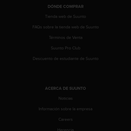
d
DÓNDE COMPRAR
e
a
Tienda web de Suunto
c
c
FAQs sobre la tienda web de Suunto
e
s
Términos de Venta
i
Suunto Pro Club
b
i
Descuento de estudiante de Suunto
l
i
d
a
d
ACERCA DE SUUNTO
.
P
Noticias
o
n
Información sobre la empresa
t
e
Careers
e
Herencia
n