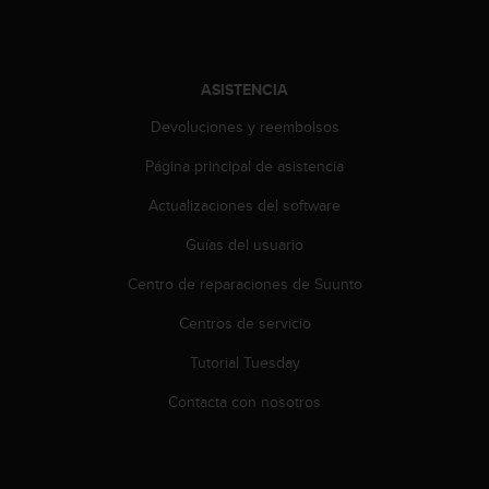
s
,
W
C
ASISTENCIA
A
G
Devoluciones y reembolsos
)
Página principal de asistencia
2
.
Actualizaciones del software
0
y
Guías del usuario
o
t
Centro de reparaciones de Suunto
r
a
Centros de servicio
s
Tutorial Tuesday
n
o
Contacta con nosotros
r
m
a
s