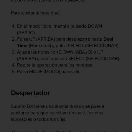
t
a
Para ajustar la hora dual:
s
d
En el modo Hora, mantén pulsado
DOWN
e
(ABAJO).
a
Pulsa
UP
(ARRIBA) para desplazarte hasta
Dual
c
Time
(Hora dual) y pulsa
SELECT
(SELECCIONAR).
c
Ajusta las horas con
DOWN
(ABAJO) o
UP
e
(ARRIBA) y confirma con
SELECT
(SELECCIONAR).
s
i
Repite la operación para los minutos.
b
Pulsa
MODE
(MODO) para salir.
i
l
i
Despertador
d
a
d
Suunto DX
tiene una alarma diaria que puede
p
ajustarse para que se active una vez, los días
a
laborables o todos los días.
r
a