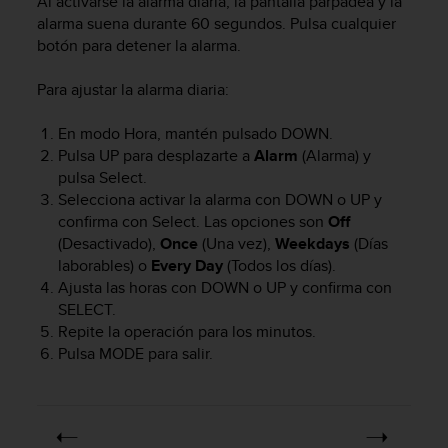
Al activarse la alarma diaria, la pantalla parpadea y la
c
alarma suena durante 60 segundos. Pulsa cualquier
o
botón para detener la alarma.
n
t
Para ajustar la alarma diaria:
e
n
i
En modo Hora, mantén pulsado
DOWN
.
d
Pulsa
UP
para desplazarte a
Alarm
(Alarma) y
o
pulsa
Select.
w
Selecciona activar la alarma con
DOWN
o
UP
y
e
confirma con
Select
. Las opciones son
Off
b
(Desactivado),
Once
(Una vez),
Weekdays
(Días
(
laborables) o
Every Day
(Todos los días).
W
Ajusta las horas con
DOWN
o
UP
y confirma con
e
SELECT
.
b
C
Repite la operación para los minutos.
o
Pulsa
MODE
para salir.
n
t
e
n