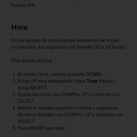
m
Suunto DX
.
i
s
o
Hora
d
e
a
En los ajustes de hora puedes establecer las horas,
l
los minutos, los segundos y el formato (12 o 24 horas).
c
a
Para ajustar la hora:
n
z
En modo Hora, mantén pulsado
DOWN
.
a
r
Pulsa
UP
para desplazarte hasta
Time
(Hora) y
e
pulsa
SELECT
.
l
Ajusta las horas con
DOWN
o
UP
y confirma con
n
SELECT
.
i
Repite el proceso para los minutos y segundos.
v
Ajusta el formato con
DOWN
o
UP
y confirma con
e
SELECT
.
l
Pulsa
MODE
para salir.
d
e