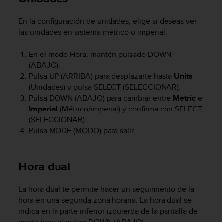
i
o
En la configuración de unidades, elige si deseas ver
w
las unidades en sistema métrico o imperial.
e
b
d
En el modo Hora, mantén pulsado
DOWN
e
(ABAJO).
a
Pulsa
UP
(ARRIBA) para desplazarte hasta
Units
c
(Unidades) y pulsa
SELECT
(SELECCIONAR).
u
Pulsa
DOWN
(ABAJO) para cambiar entre
Metric
e
e
Imperial
(Métrico/imperial) y confirma con
SELECT
r
(SELECCIONAR).
d
Pulsa
MODE
(MODO) para salir.
o
c
o
n
Hora dual
l
a
La hora dual te permite hacer un seguimiento de la
s
hora en una segunda zona horaria. La hora dual se
P
indica en la parte inferior izquierda de la pantalla de
a
u
modo hora al pulsar
DOWN
(ABAJO).