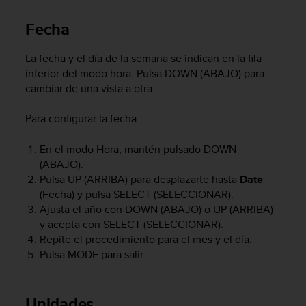
c
o
Fecha
n
f
La fecha y el día de la semana se indican en la fila
o
inferior del modo hora. Pulsa
DOWN
(ABAJO) para
r
cambiar de una vista a otra.
m
i
Para configurar la fecha:
d
a
d
En el modo Hora, mantén pulsado
DOWN
A
(ABAJO).
A
Pulsa
UP
(ARRIBA) para desplazarte hasta
Date
e
(Fecha) y pulsa
SELECT
(SELECCIONAR).
n
Ajusta el año con
DOWN
(ABAJO) o
UP
(ARRIBA)
e
y acepta con
SELECT
(SELECCIONAR).
s
Repite el procedimiento para el mes y el día.
t
Pulsa
MODE
para salir.
e
s
i
t
Unidades