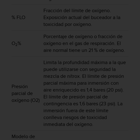
t
A
Fracción del límite de oxígeno.
c
% FLO
Exposición actual del buceador a la
c
toxicidad por oxígeno.
e
s
Porcentaje de oxígeno o fracción de
s
O
%
oxígeno en el gas de respiración. El
i
2
aire normal tiene un 21 % de oxígeno.
b
i
Limita la profundidad máxima a la que
l
puede utilizarse con seguridad la
i
t
mezcla de nítrox. El límite de presión
y
parcial máxima para inmersión con
Presión
G
aire enriquecido es 1,4 bares (20 psi).
parcial de
u
El límite de presión parcial de
oxígeno (O2)
i
contingencia es 1,6 bares (23 psi). La
d
inmersión fuera de este límite
e
conlleva riesgos de toxicidad
l
inmediata del oxígeno.
i
n
Modelo de
e