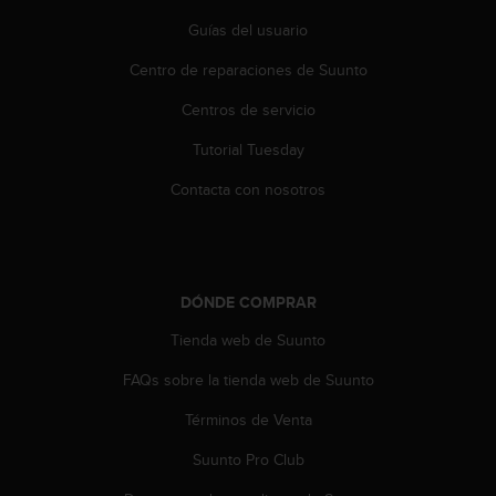
n
Guías del usuario
t
o
Centro de reparaciones de Suunto
d
e
Centros de servicio
S
e
Tutorial Tuesday
r
v
Contacta con nosotros
i
c
i
o
a
DÓNDE COMPRAR
l
Tienda web de Suunto
C
l
FAQs sobre la tienda web de Suunto
i
e
Términos de Venta
n
t
Suunto Pro Club
e