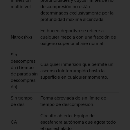
Inmersión
profundidades y cuyos límites de no
c
multinivel
descompresión no están
o
determinados exclusivamente por la
n
profundidad máxima alcanzada.
t
e
En buceo deportivo se refiere a
n
Nítrox (Nx)
cualquier mezcla con una fracción de
i
oxígeno superior al aire normal.
d
o
Sin
w
descompresi
e
Cualquier inmersión que permite un
b
ón (Tiempo
ascenso ininterrumpido hasta la
(
de parada sin
superficie en cualquier momento.
W
descompresi
e
ón)
b
C
Sin tiempo
Forma abreviada de sin límite de
o
de des.
tiempo de descompresión.
n
t
Circuito abierto. Equipo de
e
CA
escafandra autónoma que agota todo
n
el gas exhalado.