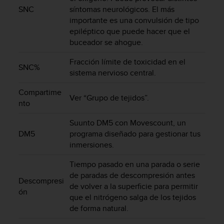
c
SNC
síntomas neurológicos. El más
o
importante es una convulsión de tipo
n
epiléptico que puede hacer que el
f
buceador se ahogue.
o
r
Fracción límite de toxicidad en el
SNC%
m
sistema nervioso central.
i
d
Compartime
a
Ver “Grupo de tejidos”.
nto
d
A
Suunto DM5 con Movescount, un
A
DM5
programa diseñado para gestionar tus
e
inmersiones.
n
e
Tiempo pasado en una parada o serie
s
de paradas de descompresión antes
t
Descompresi
de volver a la superficie para permitir
e
ón
que el nitrógeno salga de los tejidos
s
i
de forma natural.
t