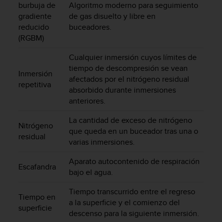
burbuja de
Algoritmo moderno para seguimiento
s
gradiente
de gas disuelto y libre en
,
reducido
buceadores.
W
C
(RGBM)
A
G
Cualquier inmersión cuyos límites de
)
tiempo de descompresión se vean
Inmersión
2
afectados por el nitrógeno residual
repetitiva
.
absorbido durante inmersiones
0
anteriores.
y
o
La cantidad de exceso de nitrógeno
Nitrógeno
t
que queda en un buceador tras una o
r
residual
varias inmersiones.
a
s
Aparato autocontenido de respiración
n
Escafandra
bajo el agua.
o
r
Tiempo transcurrido entre el regreso
m
Tiempo en
a la superficie y el comienzo del
a
superficie
descenso para la siguiente inmersión.
s