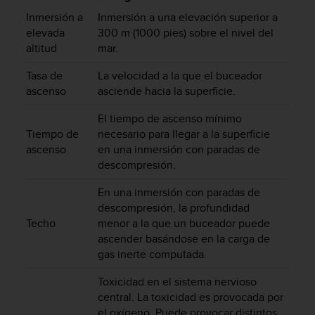
m
i
Inmersión a
Inmersión a una elevación superior a
s
elevada
300 m (1000 pies) sobre el nivel del
o
altitud
mar.
d
e
Tasa de
La velocidad a la que el buceador
a
ascenso
asciende hacia la superficie.
l
c
El tiempo de ascenso mínimo
a
Tiempo de
necesario para llegar a la superficie
n
ascenso
en una inmersión con paradas de
z
descompresión.
a
r
En una inmersión con paradas de
e
descompresión, la profundidad
l
Techo
menor a la que un buceador puede
n
ascender basándose en la carga de
i
gas inerte computada.
v
e
Toxicidad en el sistema nervioso
l
central. La toxicidad es provocada por
d
e
el oxígeno. Puede provocar distintos