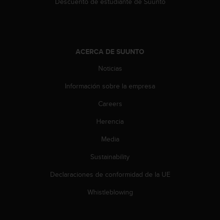
e
Descuento de estudiante de Suunto
n
E
E
.
ACERCA DE SUUNTO
U
Noticias
U
.
Información sobre la empresa
e
n
Careers
e
l
Herencia
+
1
Media
8
Sustainability
5
5
Declaraciones de conformidad de la UE
2
5
Whistleblowing
8
0
9