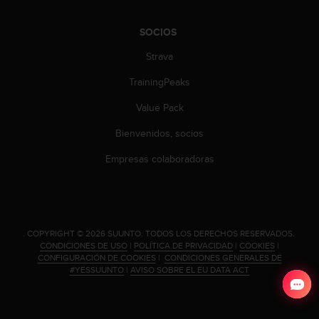
0
0
SOCIOS
(
l
Strava
l
a
TrainingPeaks
m
Value Pack
a
d
Bienvenidos, socios
a
g
Empresas colaboradoras
r
a
t
u
i
.
COPYRIGHT © 2026 SUUNTO.
TODOS LOS DERECHOS RESERVADOS.
t
CONDICIONES DE USO
|
POLÍTICA DE PRIVACIDAD
|
COOKIES
|
a
CONFIGURACIÓN DE COOKIES
|
CONDICIONES GENERALES DE
)
#YESSUUNTO
|
AVISO SOBRE EL EU DATA ACT
s
i
t