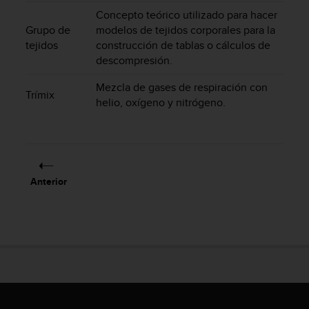
d
Concepto teórico utilizado para hacer
e
Grupo de
modelos de tejidos corporales para la
a
tejidos
construcción de tablas o cálculos de
c
c
descompresión.
e
Mezcla de gases de respiración con
s
Trímix
i
helio, oxígeno y nitrógeno.
b
i
l
i
d
Anterior
a
d
.
P
o
n
t
e
e
n