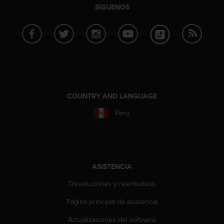
SÍGUENOS
c
o
n
t
a
c
t
o
c
COUNTRY AND LANGUAGE
o
n
Peru
e
l
d
e
p
ASISTENCIA
a
r
Devoluciones y reembolsos
t
a
Página principal de asistencia
m
e
Actualizaciones del software