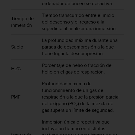
ordenador de buceo se desactiva.
t
a
Tiempo transcurrido entre el inicio
s
Tiempo de
del descenso y el regreso a la
d
inmersión
superficie al finalizar una inmersión.
e
a
La profundidad máxima durante una
c
Suelo
parada de descompresión a la que
c
tiene lugar la descompresión.
e
s
Porcentaje de helio o fracción de
i
He%
helio en el gas de respiración.
b
i
Profundidad máxima de
l
i
funcionamiento de un gas de
d
PMF
respiración a la que la presión parcial
a
del oxígeno (PO
) de la mezcla de
2
d
gas supera un límite de seguridad.
p
a
Inmersión única o repetitiva que
r
incluye un tiempo en distintas
a