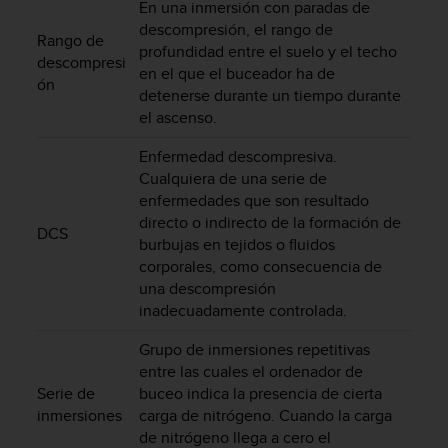
i
En una inmersión con paradas de
o
descompresión, el rango de
Rango de
w
profundidad entre el suelo y el techo
descompresi
e
en el que el buceador ha de
ón
b
detenerse durante un tiempo durante
d
el ascenso.
e
a
Enfermedad descompresiva.
c
Cualquiera de una serie de
u
enfermedades que son resultado
e
directo o indirecto de la formación de
r
DCS
burbujas en tejidos o fluidos
d
corporales, como consecuencia de
o
c
una descompresión
o
inadecuadamente controlada.
n
l
Grupo de inmersiones repetitivas
a
entre las cuales el ordenador de
s
Serie de
buceo indica la presencia de cierta
P
inmersiones
carga de nitrógeno. Cuando la carga
a
de nitrógeno llega a cero el
u