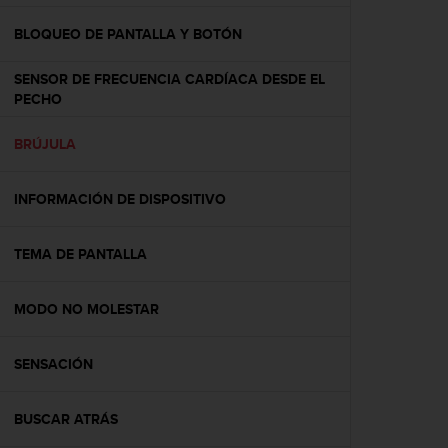
c
o
BLOQUEO DE PANTALLA Y BOTÓN
n
f
SENSOR DE FRECUENCIA CARDÍACA DESDE EL
o
PECHO
r
m
BRÚJULA
i
d
a
INFORMACIÓN DE DISPOSITIVO
d
A
A
TEMA DE PANTALLA
e
n
MODO NO MOLESTAR
e
s
t
SENSACIÓN
e
s
i
BUSCAR ATRÁS
t