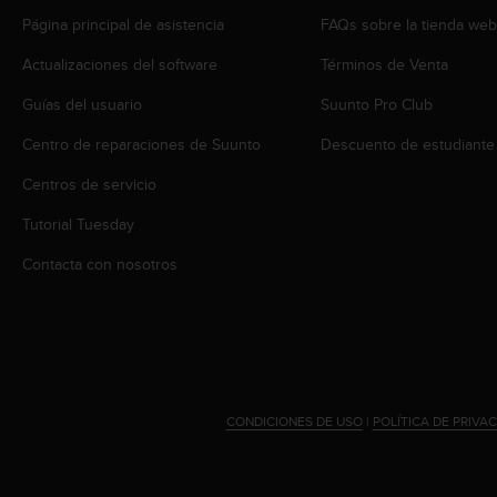
s
Página principal de asistencia
FAQs sobre la tienda we
,
W
Actualizaciones del software
Términos de Venta
C
A
Guías del usuario
Suunto Pro Club
G
Centro de reparaciones de Suunto
Descuento de estudiante
)
2
Centros de servicio
.
0
Tutorial Tuesday
y
o
Contacta con nosotros
t
r
a
s
n
o
r
CONDICIONES DE USO
|
POLÍTICA DE PRIVA
m
a
s