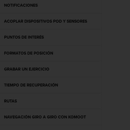
t
NOTIFICACIONES
a
s
ACOPLAR DISPOSITIVOS POD Y SENSORES
d
e
a
PUNTOS DE INTERÉS
c
c
e
FORMATOS DE POSICIÓN
s
i
b
GRABAR UN EJERCICIO
i
l
TIEMPO DE RECUPERACIÓN
i
d
a
RUTAS
d
p
a
NAVEGACIÓN GIRO A GIRO CON KOMOOT
r
a