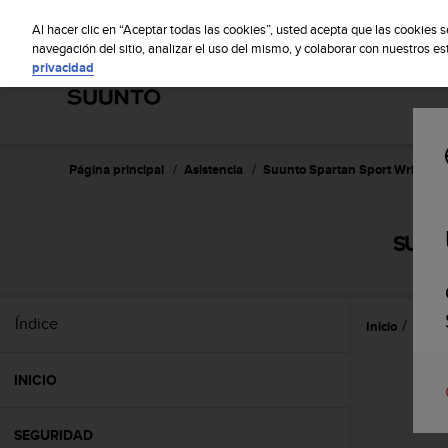
S
S
u
Al hacer clic en “Aceptar todas las cookies”, usted acepta que las cookies 
u
navegación del sitio, analizar el uso del mismo, y colaborar con nuestros e
privacidad
n
t
o
m
a
n
Página principal
Asistencia
Suunto Spartan Sport Wrist HR
t
i
e
SUUNT
n
e
s
u
Índice
Inicio
Caract
c
o
m
INICIO
p
r
o
SEGURIDAD