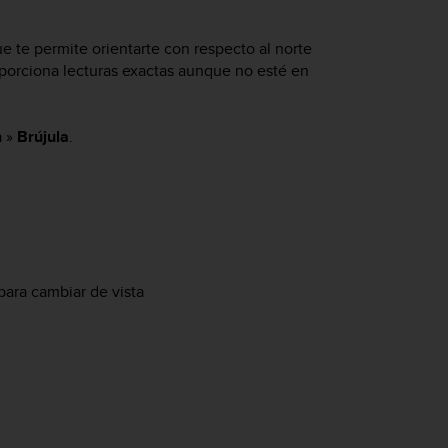
ue te permite orientarte con respecto al norte
porciona lecturas exactas aunque no esté en
n
»
Brújula
.
 para cambiar de vista