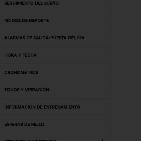
c
SEGUIMIENTO DEL SUEÑO
o
n
MODOS DE DEPORTE
t
e
n
ALARMAS DE SALIDA/PUESTA DEL SOL
i
d
o
HORA Y FECHA
w
e
b
CRONÓMETROS
(
W
TONOS Y VIBRACIÓN
e
b
C
INFORMACIÓN DE ENTRENAMIENTO
o
n
t
ESFERAS DE RELOJ
e
n