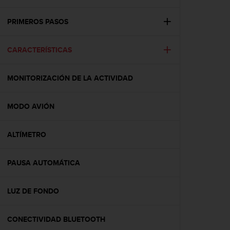
m
i
s
PRIMEROS PASOS
o
d
CARACTERÍSTICAS
e
a
l
MONITORIZACIÓN DE LA ACTIVIDAD
c
a
n
MODO AVIÓN
z
a
r
ALTÍMETRO
e
l
PAUSA AUTOMÁTICA
n
i
v
LUZ DE FONDO
e
l
d
CONECTIVIDAD BLUETOOTH
e