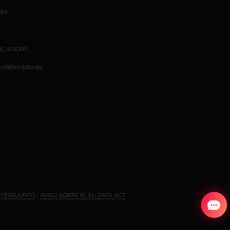
aks
s, socios
olaboradoras
#YESSUUNTO
|
AVISO SOBRE EL EU DATA ACT