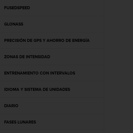
i
o
FUSEDSPEED
w
e
GLONASS
b
d
e
PRECISIÓN DE GPS Y AHORRO DE ENERGÍA
a
c
u
ZONAS DE INTENSIDAD
e
r
d
ENTRENAMIENTO CON INTERVALOS
o
c
IDIOMA Y SISTEMA DE UNIDADES
o
n
l
DIARIO
a
s
P
FASES LUNARES
a
u