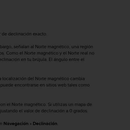
or de declinación exacto.
mbargo, señalan al Norte magnético, una región
os. Como el Norte magnético y el Norte real no
linación en tu brújula. El ángulo entre el
La localización del Norte magnético cambia
o puede encontrarse en sitios web tales como
on el Norte magnético. Si utilizas un mapa de
justando el valor de declinación a 0 grados.
en
Navegación
»
Declinación
.