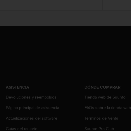
s
,
W
C
A
G
)
2
.
0
y
o
t
r
a
ASISTENCIA
DÓNDE COMPRAR
s
Devoluciones y reembolsos
Tienda web de Suunto
n
o
Página principal de asistencia
FAQs sobre la tienda we
r
m
Actualizaciones del software
Términos de Venta
a
s
Guías del usuario
Suunto Pro Club