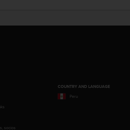
COUNTRY AND LANGUAGE
Peru
aks
s, socios