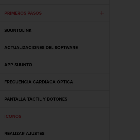
m
i
s
PRIMEROS PASOS
o
d
SUUNTOLINK
e
a
l
ACTUALIZACIONES DEL SOFTWARE
c
a
n
APP SUUNTO
z
a
r
FRECUENCIA CARDÍACA ÓPTICA
e
l
PANTALLA TÁCTIL Y BOTONES
n
i
v
ICONOS
e
l
d
REALIZAR AJUSTES
e