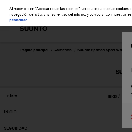
S
S
u
Al hacer clic en “Aceptar todas las cookies”, usted acepta que las cookies 
u
navegación del sitio, analizar el uso del mismo, y colaborar con nuestros e
privacidad
n
t
o
m
a
n
Página principal
Asistencia
Suunto Spartan Sport Wrist HR
t
i
e
SUUNT
n
e
s
u
Índice
Inicio
Prime
c
o
m
INICIO
p
r
o
SEGURIDAD