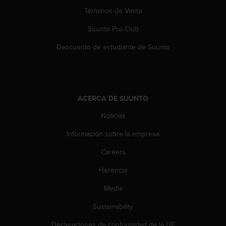
c
Términos de Venta
o
n
Suunto Pro Club
t
e
Descuento de estudiante de Suunto
n
i
d
o
w
ACERCA DE SUUNTO
e
b
Noticias
(
Información sobre la empresa
W
e
Careers
b
C
Herencia
o
n
Media
t
e
Sustainability
n
Declaraciones de conformidad de la UE