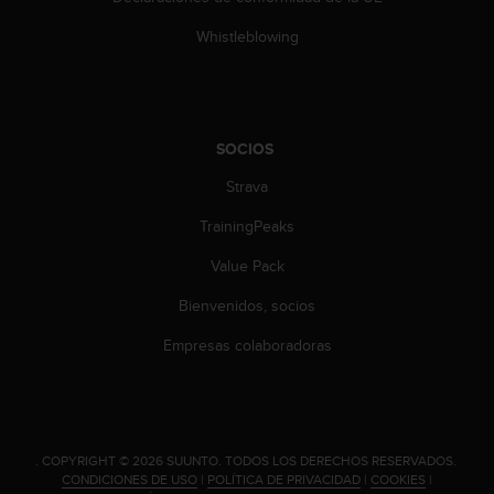
t
A
Whistleblowing
c
c
e
s
s
SOCIOS
i
b
Strava
i
l
TrainingPeaks
i
t
Value Pack
y
Bienvenidos, socios
G
u
Empresas colaboradoras
i
d
e
l
i
.
COPYRIGHT © 2026 SUUNTO.
TODOS LOS DERECHOS RESERVADOS.
n
CONDICIONES DE USO
|
POLÍTICA DE PRIVACIDAD
|
COOKIES
|
e