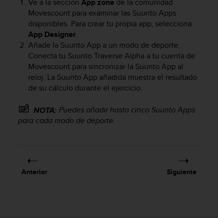
Ve a la sección
App zone
de la comunidad
c
Movescount para examinar las Suunto Apps
o
disponibles. Para crear tu propia app, selecciona
n
App Designer
.
f
Añade la Suunto App a un modo de deporte.
o
r
Conecta tu
Suunto Traverse Alpha
a tu cuenta de
m
Movescount para sincronizar la Suunto App al
i
reloj. La Suunto App añadida muestra el resultado
d
de su cálculo durante el ejercicio.
a
d
Puedes añadir hasta cinco Suunto Apps
NOTA:
A
para cada modo de deporte.
A
e
n
e
s
t
Anterior
Siguiente
e
s
i
t