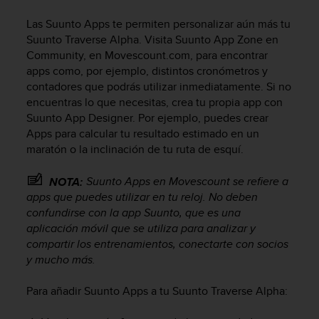
m
i
Las Suunto Apps te permiten personalizar aún más tu
s
Suunto Traverse Alpha
. Visita Suunto App Zone en
o
Community, en Movescount.com, para encontrar
d
apps como, por ejemplo, distintos cronómetros y
e
contadores que podrás utilizar inmediatamente. Si no
a
l
encuentras lo que necesitas, crea tu propia app con
c
Suunto App Designer. Por ejemplo, puedes crear
a
Apps para calcular tu resultado estimado en un
n
maratón o la inclinación de tu ruta de esquí.
z
a
Suunto Apps en Movescount se refiere a
NOTA:
r
apps que puedes utilizar en tu reloj. No deben
e
confundirse con la app Suunto, que es una
l
aplicación móvil que se utiliza para analizar y
n
i
compartir los entrenamientos, conectarte con socios
v
y mucho más.
e
l
Para añadir Suunto Apps a tu
Suunto Traverse Alpha
:
d
e