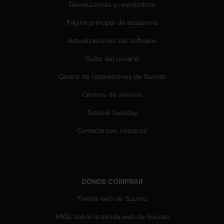
Devoluciones y reembolsos
t
a
Página principal de asistencia
s
d
Actualizaciones del software
e
a
Guías del usuario
c
Centro de reparaciones de Suunto
c
e
Centros de servicio
s
i
Tutorial Tuesday
b
i
Contacta con nosotros
l
i
d
a
d
DÓNDE COMPRAR
p
a
Tienda web de Suunto
r
FAQs sobre la tienda web de Suunto
a