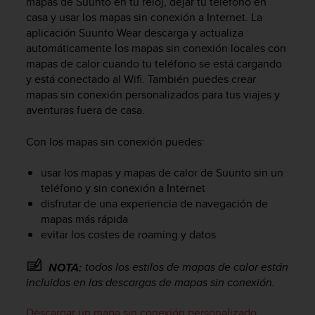
mapas de Suunto en tu reloj, dejar tu teléfono en
n
casa y usar los mapas sin conexión a Internet. La
t
aplicación Suunto Wear descarga y actualiza
e
automáticamente los mapas sin conexión locales con
n
i
mapas de calor cuando tu teléfono se está cargando
d
y está conectado al Wifi. También puedes crear
a
mapas sin conexión personalizados para tus viajes y
e
aventuras fuera de casa.
n
e
Con los mapas sin conexión puedes:
s
t
usar los mapas y mapas de calor de Suunto sin un
e
teléfono y sin conexión a Internet
s
disfrutar de una experiencia de navegación de
i
t
mapas más rápida
i
evitar los costes de roaming y datos
o
w
todos los estilos de mapas de calor están
NOTA:
e
incluidos en las descargas de mapas sin conexión.
b
.
Descargar un mapa sin conexión personalizado