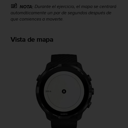
s
Durante el ejercicio, el mapa se centrará
NOTA:
,
automáticamente un par de segundos después de
W
que comiences a moverte.
C
A
G
Vista de mapa
)
2
.
0
y
o
t
r
a
s
n
o
r
m
a
s