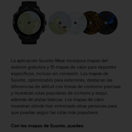
m
i
s
o
d
e
a
l
c
a
n
La aplicación Suunto Wear incorpora mapas del
z
exterior gratuitos y 15 mapas de calor para deportes
a
específicos, incluso sin conexión. Los mapas de
r
Suunto, optimizados para exteriores, destacan las
e
diferencias de altitud con líneas de contorno precisas
l
y muestran rutas populares de ciclismo y esquí,
n
además de pistas básicas. Los mapas de calor
i
muestran dónde han entrenado otras personas para
v
que puedas seguir las rutas más populares.
e
l
d
Con los mapas de Suunto, puedes:
e