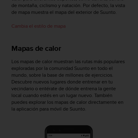
n
de montaña, ciclismo y natación. Por defecto, la vista
t
de mapa muestra el mapa del exterior de Suunto.
o
d
Cambia el estilo de mapa
e
S
e
Mapas de calor
r
v
i
Los mapas de calor muestran las rutas más populares
c
exploradas por la comunidad Suunto en todo el
i
mundo, sobre la base de millones de ejercicios.
o
Descubre nuevos lugares donde entrenar en tu
a
vecindario o entérate de dónde entrena la gente
l
local cuando estés en un lugar nuevo. También
C
l
puedes explorar los mapas de calor directamente en
i
la aplicación para móvil de Suunto.
e
n
t
e