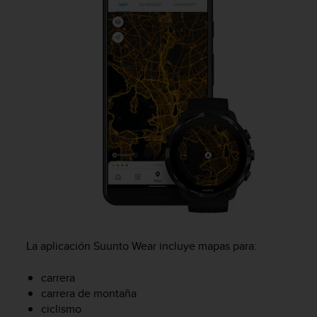
e
n
E
E
.
U
U
.
e
n
e
l
+
1
8
5
5
La aplicación Suunto Wear incluye mapas para:
2
5
carrera
8
carrera de montaña
0
ciclismo
9