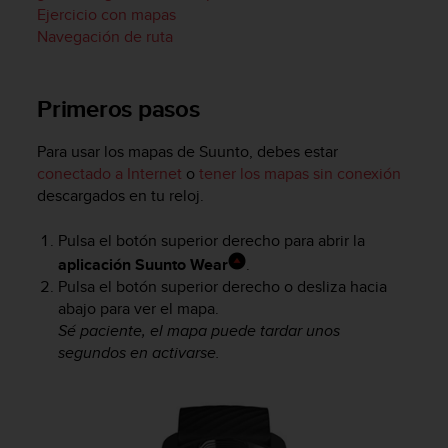
i
Ejercicio con mapas
o
Navegación de ruta
w
e
b
Primeros pasos
d
e
a
Para usar los mapas de Suunto, debes estar
c
conectado a Internet
o
tener los mapas sin conexión
u
descargados en tu reloj.
e
r
Pulsa el botón superior derecho para abrir la
d
aplicación Suunto Wear
.
o
Pulsa el botón superior derecho o desliza hacia
c
o
abajo para ver el mapa.
n
Sé paciente, el mapa puede tardar unos
l
segundos en activarse.
a
s
P
a
u