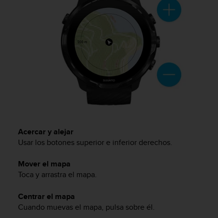
t
A
c
c
e
s
s
i
b
i
l
i
t
y
Acercar y alejar
G
Usar los botones superior e inferior derechos.
u
i
Mover el mapa
d
Toca y arrastra el mapa.
e
l
i
Centrar el mapa
n
Cuando muevas el mapa, pulsa sobre él.
e