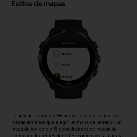
Estilos de mapas
c
o
n
t
a
c
t
o
c
o
n
e
l
d
e
p
a
r
La aplicación Suunto Wear ofrece varios estilos de
t
a
mapas entre los que elegir: un mapa del exterior, un
m
mapa de invierno y 15 tipos distintos de mapas de
e
calor para diferentes deportes, como carrera, carrera