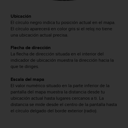
d
e
a
Ubicación
c
El círculo negro indica tu posición actual en el mapa.
c
El círculo aparecerá en color gris si el reloj no tiene
e
una ubicación actual precisa.
s
i
b
Flecha de dirección
i
La flecha de dirección situada en el interior del
l
indicador de ubicación muestra la dirección hacia la
i
que te diriges.
d
a
Escala del mapa
d
El valor numérico situado en la parte inferior de la
.
pantalla del mapa muestra la distancia desde tu
P
ubicación actual hasta lugares cercanos a ti. La
o
distancia se mide desde el centro de la pantalla hasta
n
t
el círculo delgado del borde exterior (radio).
e
e
n