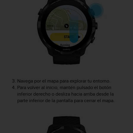
t
a
s
d
e
a
c
c
e
s
i
b
i
Navega por el mapa para explorar tu entorno.
l
Para volver al inicio, mantén pulsado el botón
i
inferior derecho o desliza hacia arriba desde la
d
parte inferior de la pantalla para cerrar el mapa.
a
d
p
a
r
a