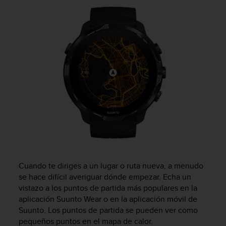
i
e
n
e
s
a
l
g
ú
n
p
r
o
b
l
e
m
Cuando te diriges a un lugar o ruta nueva, a menudo
a
se hace difícil averiguar dónde empezar. Echa un
p
vistazo a los puntos de partida más populares en la
a
aplicación Suunto Wear o en la aplicación móvil de
r
Suunto. Los puntos de partida se pueden ver como
a
pequeños puntos en el mapa de calor.
a