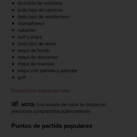
bicicleta de montaña
0
todo tipo de caminos
0
todo tipo de senderismo
(
l
montañismo
l
natación
a
surf y playa
m
todo tipo de remo
a
esquí de fondo
d
esquí de descenso
a
esquí de travesía
g
esquí con patines y patinaje
r
golf
a
t
u
Explora con mapas de calor
i
t
Los mapas de calor se basan en
NOTA:
a
ejercicios compartidos públicamente.
)
s
Puntos de partida populares
i
t