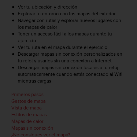
c
Ver tu ubicación y dirección
o
Explorar tu entorno con los mapas del exterior
n
Navegar con rutas y explorar nuevos lugares con
f
los mapas de calor
o
Tener un acceso fácil a los mapas durante tu
r
ejercicio
m
Ver tu ruta en el mapa durante el ejercicio
i
d
Descargar mapas sin conexión personalizados en
a
tu reloj y usarlos sin una conexión a Internet
d
Descargar mapas sin conexión locales a tu reloj
A
automáticamente cuando estás conectado al Wifi
A
mientras cargas
e
n
Primeros pasos
e
Gestos de mapa
s
Vista de mapa
t
e
Estilos de mapas
s
Mapas de calor
i
Mapas sin conexión
t
¿No consigues ver el mapa?