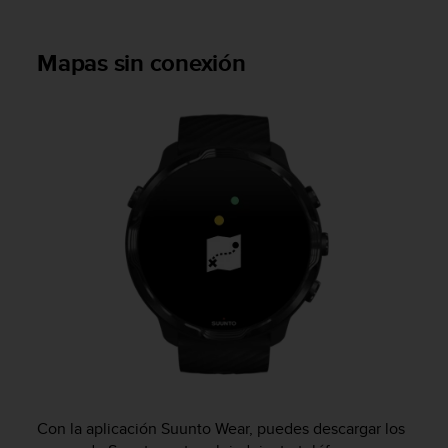
c
c
Mapas sin conexión
e
d
e
r
a
l
a
i
n
f
o
r
m
a
c
i
ó
n
c
Con la aplicación Suunto Wear, puedes descargar los
o