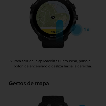
c
o
n
t
e
n
i
d
o
w
e
b
(
Para salir de la aplicación Suunto Wear, pulsa el
W
botón de encendido o desliza hacia la derecha.
e
b
C
Gestos de mapa
o
n
t
e
n